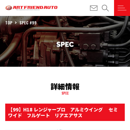
TOP
SPEC #99
詳細情報
SPEC
【99】H18 レンジャープロ アルミウイング セミ
ワイド フルゲート リアエアサス