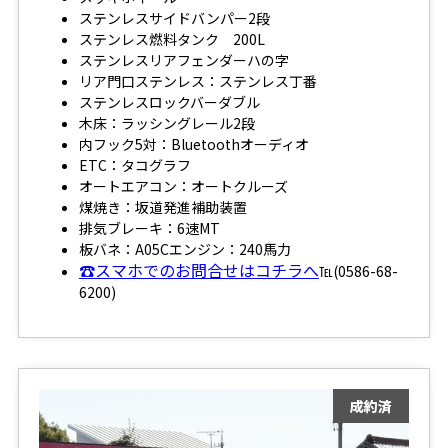
ステンレスサイドバンパー2段
ステンレス燃料タンク 200L
ステンレスリアフェンダーハの字
リア門口ステンレス：ステンレス丁番
ステンレスロックバーダブル
木床：ラッシングレール2段
内フック5対：Bluetoothオーディオ
ETC：タコグラフ
オートエアコン：オートクルーズ
煤焼き：坂道発進補助装置
排気ブレーキ：6速MT
板バネ：A05Cエンジン：240馬力
☎スマホでのお問合せはコチラへ
℡(0586-68-
6200)