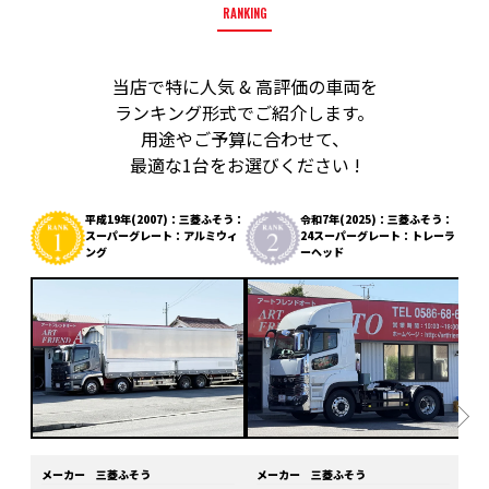
RANKING
当店で特に人気 & 高評価の車両を
ランキング形式でご紹介します。
用途やご予算に合わせて、
最適な1台をお選びください !
平成19年(2007)：三菱ふそう：
令和7年(2025)：三菱ふそう：
スーパーグレート：アルミウィ
24スーパーグレート：トレーラ
ング
ーヘッド
メーカー
三菱ふそう
メーカー
三菱ふそう
メ