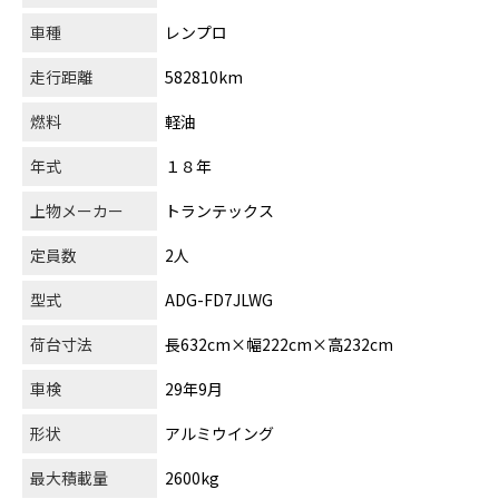
車種
レンプロ
走行距離
582810km
燃料
軽油
年式
１８年
上物メーカー
トランテックス
定員数
2人
型式
ADG-FD7JLWG
荷台寸法
長632cm×幅222cm×高232cm
車検
29年9月
形状
アルミウイング
最大積載量
2600kg