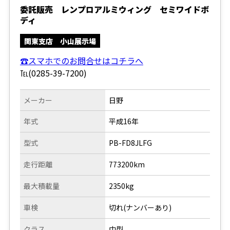
委託販売 レンプロアルミウィング セミワイドボ
ディ
関東支店 小山展示場
☎スマホでのお問合せはコチラへ
℡(0285-39-7200)
メーカー
日野
年式
平成16年
型式
PB-FD8JLFG
走行距離
773200km
最大積載量
2350kg
車検
切れ(ナンバーあり)
クラス
中型