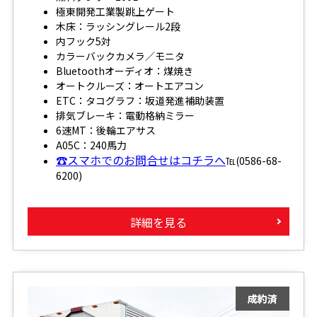
極東開発工業製跳上ゲート
木床：ラッシングレール2段
内フック5対
カラーバックカメラ／モニタ
Bluetoothオーディオ：煤焼き
オートクルーズ：オートエアコン
ETC：タコグラフ：坂道発進補助装置
排気ブレーキ：電動格納ミラー
6速MT：後輪エアサス
A05C：240馬力
☎スマホでのお問合せはコチラへ
℡(0586-68-
6200)
詳細を見る