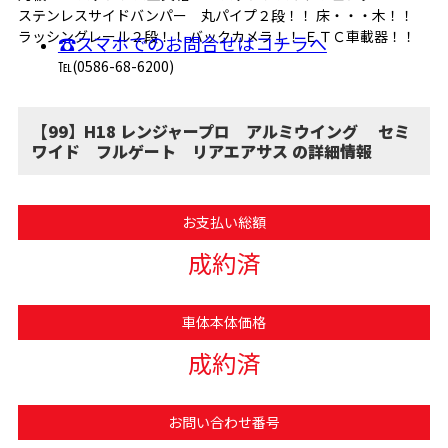
ステンレスサイドバンパー 丸パイプ２段！！ 床・・・木！！
ラッシングレール２段！！ バックカメラ！！ ＥＴＣ車載器！！
☎スマホでのお問合せはコチラへ
℡(0586-68-6200)
【99】H18 レンジャープロ アルミウイング セミ
ワイド フルゲート リアエアサス の詳細情報
お支払い総額
成約済
車体本体価格
成約済
お問い合わせ番号