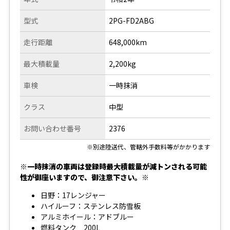
型式
2PG-FD2ABG
走行距離
648,000km
最大積載量
2,200kg
車検
一時抹消
クラス
中型
お問い合わせ番号
2376
※別途陸送代、管轄外手数料等がかかります
※一時抹消の車両は登録時最大積載量が減トンされる可能
性が御座いますので、御注意下さい。※
日野：17レンジャー
ハイルーフ：ステンレス防雪板
アルミホイール：アドブルー
燃料タンク 200L