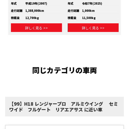
年式
平成19年(2007)
年式
令和7年(2025)
年
走行距離
1,388,000km
走行距離
1,000km
走
積載量
12,700kg
積載量
11,500kg
積
詳しく見る >>
詳しく見る >>
同じカテゴリの車両
【99】H18 レンジャープロ アルミウイング セミ
ワイド フルゲート リアエアサス に近い車