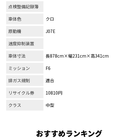
点検整備記録簿
車体色
クロ
原動機
J07E
速度抑制装置
車体寸法
長878cm×幅231cm×高341cm
ミッション
F6
排ガス規制
適合
リサイクル券
10810円
クラス
中型
おすすめランキング