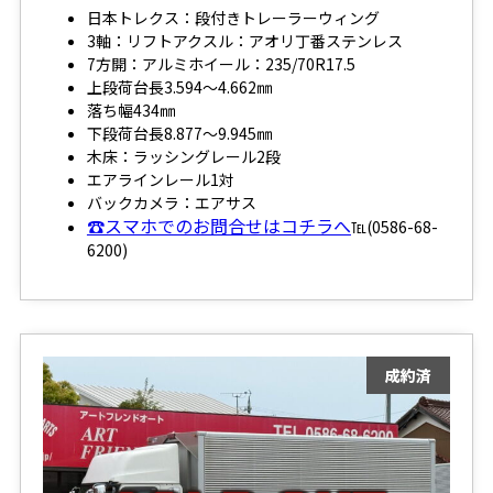
日本トレクス：段付きトレーラーウィング
3軸：リフトアクスル：アオリ丁番ステンレス
7方開：アルミホイール：235/70R17.5
上段荷台長3.594～4.662㎜
落ち幅434㎜
下段荷台長8.877～9.945㎜
木床：ラッシングレール2段
エアラインレール1対
バックカメラ：エアサス
☎スマホでのお問合せはコチラへ
℡(0586-68-
6200)