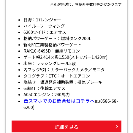
※別途陸送代、管轄外手数料等がかかります
日野：17レンジャー
ハイルーフ：ウィング
6200ワイド：エアサス
格納パワーゲート：燃料タンク200L
新明和工業製格納パワーゲート
RAK10-6495D：無線リモコン
ゲート幅2.414×奥1.550(ストッパー1.420㎜)
木床：ラッシングレール2段
内フック5対：カラーバックカメラ／モニタ
タコグラフ：ETC：オートエアコン
煤焼き：坂道発進補助装置：排気ブレーキ
6速MT：後輪エアサス
A05Cエンジン：240馬力
☎スマホでのお問合せはコチラへ
℡(0586-68-
6200)
詳細を見る