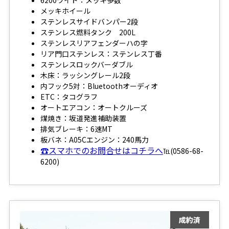
6200ワイド：メッキ多数
メッキホイール
ステンレスサイドバンパー2段
ステンレス燃料タンク 200L
ステンレスリアフェンダーハの字
リア門口ステンレス：ステンレス丁番
ステンレスロックバーダブル
木床：ラッシングレール2段
内フック5対：Bluetoothオーディオ
ETC：タコグラフ
オートエアコン：オートクルーズ
煤焼き：坂道発進補助装置
排気ブレーキ：6速MT
板バネ：A05Cエンジン：240馬力
☎スマホでのお問合せはコチラへ
℡(0586-68-
6200)