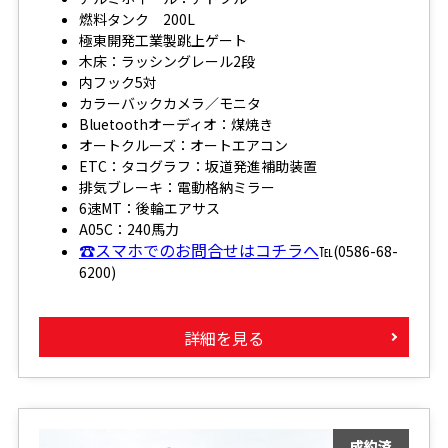
燃料タンク 200L
極東開発工業製跳上ゲート
木床：ラッシングレール2段
内フック5対
カラーバックカメラ／モニタ
Bluetoothオーディオ：煤焼き
オートクルーズ：オートエアコン
ETC：タコグラフ：坂道発進補助装置
排気ブレーキ：電動格納ミラー
6速MT：後輪エアサス
A05C：240馬力
☎スマホでのお問合せはコチラへ
℡(0586-68-
6200)
詳細を見る