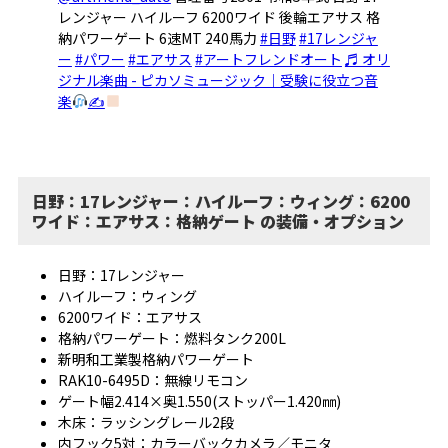
レンジャー ハイルーフ 6200ワイド 後輪エアサス 格
納パワーゲート 6速MT 240馬力
#日野
#17レンジャ
ー
#パワー
#エアサス
#アートフレンドオート
♬ オリ
ジナル楽曲 - ピカソミュージック｜受験に役立つ音
楽
✍
日野：17レンジャー：ハイルーフ：ウィング：6200
ワイド：エアサス：格納ゲート の装備・オプション
日野：17レンジャー
ハイルーフ：ウィング
6200ワイド：エアサス
格納パワーゲート：燃料タンク200L
新明和工業製格納パワーゲート
RAK10-6495D：無線リモコン
ゲート幅2.414×奥1.550(ストッパー1.420㎜)
木床：ラッシングレール2段
内フック5対：カラーバックカメラ／モニタ