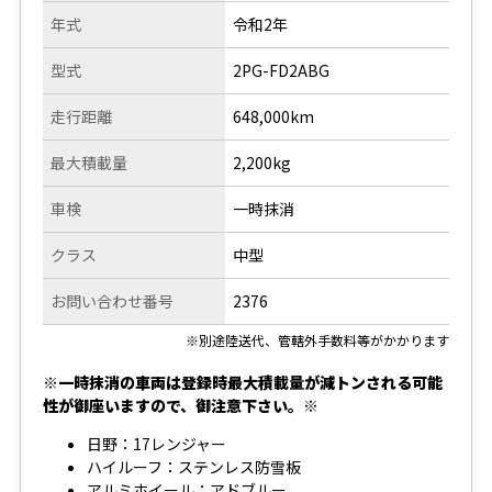
年式
令和2年
型式
2PG-FD2ABG
走行距離
648,000km
最大積載量
2,200kg
車検
一時抹消
クラス
中型
お問い合わせ番号
2376
※別途陸送代、管轄外手数料等がかかります
※一時抹消の車両は登録時最大積載量が減トンされる可能
性が御座いますので、御注意下さい。※
日野：17レンジャー
ハイルーフ：ステンレス防雪板
アルミホイール：アドブルー