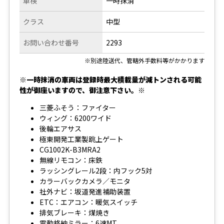
車検
一時抹消
クラス
中型
お問い合わせ番号
2293
※別途陸送代、管轄外手数料等がかかります
※一時抹消の車両は登録時最大積載量が減トンされる可能
性が御座いますので、御注意下さい。※
三菱ふそう：ファイター
ウィング：6200ワイド
後輪エアサス
極東開発工業製跳上ゲート
CG1002K-B3MRA2
無線リモコン：床鉄
ラッシングレール2段：内フック5対
カラーバックカメラ／モニタ
社外ナビ：坂道発進補助装置
ETC：エアコン：暖気スイッチ
排気ブレーキ：煤焼き
電動格納ミラー：6速MT