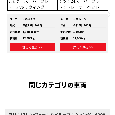
メーカー
三菱ふそう
メーカー
三菱ふそう
メ
年式
平成19年(2007)
年式
令和7年(2025)
年
走行距離
1,388,000km
走行距離
1,000km
走
積載量
12,700kg
積載量
11,500kg
積
詳しく見る >>
詳しく見る >>
同じカテゴリの車両
日野：17レンジャー：ハイルーフ：ウィング：6200