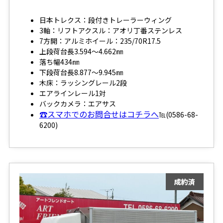
日本トレクス：段付きトレーラーウィング
3軸：リフトアクスル：アオリ丁番ステンレス
7方開：アルミホイール：235/70R17.5
上段荷台長3.594～4.662㎜
落ち幅434㎜
下段荷台長8.877～9.945㎜
木床：ラッシングレール2段
エアラインレール1対
バックカメラ：エアサス
☎スマホでのお問合せはコチラへ
℡(0586-68-
6200)