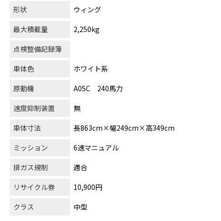
形状
ウィング
最大積載量
2,250kg
点検整備記録簿
車体色
ホワイト系
原動機
A05C 240馬力
速度抑制装置
無
車体寸法
長863cm×幅249cm×高349cm
ミッション
6速マニュアル
排ガス規制
適合
リサイクル券
10,900円
クラス
中型