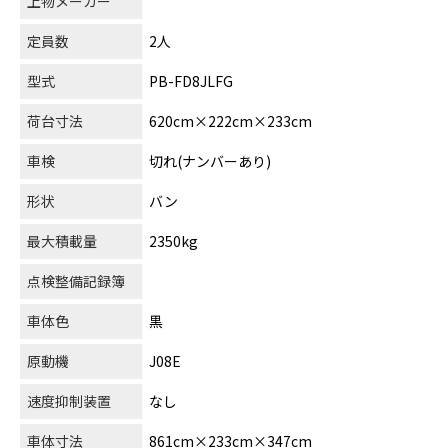
上物メーカー
定員数
2人
型式
PB-FD8JLFG
荷台寸法
620cm×222cm×233cm
車検
切れ(ナンバーあり)
形状
バン
最大積載量
2350kg
点検整備記録簿
車体色
黒
原動機
J08E
速度抑制装置
なし
車体寸法
861cm×233cm×347cm