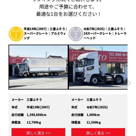
用途やご予算に合わせて、
最適な1台をお選びください !
平成19年(2007)：三菱ふそう：
令和7年(2025)：三菱ふそう：
スーパーグレート：アルミウィ
24スーパーグレート：トレーラ
ング
ーヘッド
メーカー
三菱ふそう
メーカー
三菱ふそう
メ
年式
平成19年(2007)
年式
令和7年(2025)
年
走行距離
1,388,000km
走行距離
1,000km
走
積載量
12,700kg
積載量
11,500kg
積
詳しく見る >>
詳しく見る >>