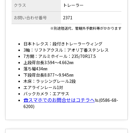
クラス
トレーラー
お問い合わせ番号
2371
※別途陸送代、管轄外手数料等がかかります
日本トレクス：段付きトレーラーウィング
3軸：リフトアクスル：アオリ丁番ステンレス
7方開：アルミホイール：235/70R17.5
上段荷台長3.594～4.662㎜
落ち幅434㎜
下段荷台長8.877～9.945㎜
木床：ラッシングレール2段
エアラインレール1対
バックカメラ：エアサス
☎スマホでのお問合せはコチラへ
℡(0586-68-
6200)