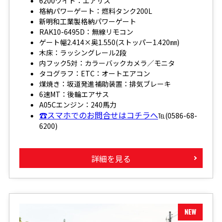
6200ワイド：エアサス
格納パワーゲート：燃料タンク200L
新明和工業製格納パワーゲート
RAK10-6495D：無線リモコン
ゲート幅2.414×奥1.550(ストッパー1.420㎜)
木床：ラッシングレール2段
内フック5対：カラーバックカメラ／モニタ
タコグラフ：ETC：オートエアコン
煤焼き：坂道発進補助装置：排気ブレーキ
6速MT：後輪エアサス
A05Cエンジン：240馬力
☎スマホでのお問合せはコチラへ
℡(0586-68-
6200)
詳細を見る