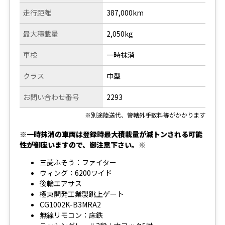
走行距離
387,000km
最大積載量
2,050kg
車検
一時抹消
クラス
中型
お問い合わせ番号
2293
※別途陸送代、管轄外手数料等がかかります
※一時抹消の車両は登録時最大積載量が減トンされる可能
性が御座いますので、御注意下さい。※
三菱ふそう：ファイター
ウィング：6200ワイド
後輪エアサス
極東開発工業製跳上ゲート
CG1002K-B3MRA2
無線リモコン：床鉄