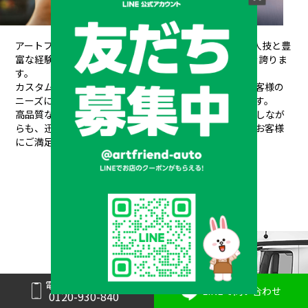
アートフレンドAUTOは、創業以来培ってきた熟練の職人技と豊
富な経験が信頼され、
20年間で10,000台もの販売実績を誇りま
す。
カスタムデザインから架装、整備、車検、保険まで、お客様の
ニーズにワンストップで対応できるのが私たちの強みです。
高品質なパーツと素材を使用し、安全性や耐久性を重視しなが
らも、
迅速丁寧な対応と競争力のある価格設定で、常にお客様
にご満足いただけるサービスを提供しています。
メーカーと形状から探す
BRAND & TYPE
電話で問い合わせ
LINEで問い合わせ
0120-930-840