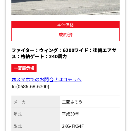
本体価格
成約済
ファイター：ウィング：6200ワイド：後輪エアサ
ス：格納ゲート：240馬力
一宮展示場
☎スマホでのお問合せはコチラへ
℡(0586-68-6200)
メーカー
三菱ふそう
年式
平成30年
型式
2KG-FK64F