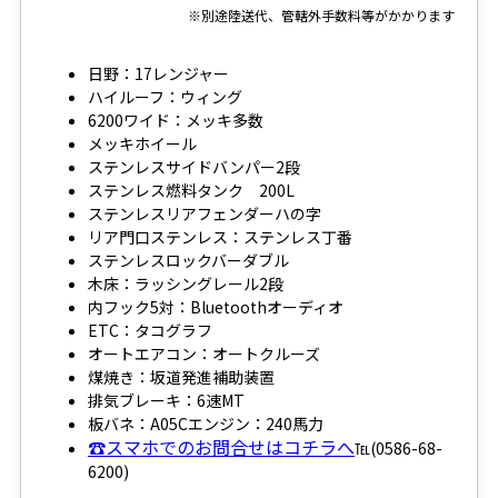
※別途陸送代、管轄外手数料等がかかります
日野：17レンジャー
ハイルーフ：ウィング
6200ワイド：メッキ多数
メッキホイール
ステンレスサイドバンパー2段
ステンレス燃料タンク 200L
ステンレスリアフェンダーハの字
リア門口ステンレス：ステンレス丁番
ステンレスロックバーダブル
木床：ラッシングレール2段
内フック5対：Bluetoothオーディオ
ETC：タコグラフ
オートエアコン：オートクルーズ
煤焼き：坂道発進補助装置
排気ブレーキ：6速MT
板バネ：A05Cエンジン：240馬力
☎スマホでのお問合せはコチラへ
℡(0586-68-
6200)