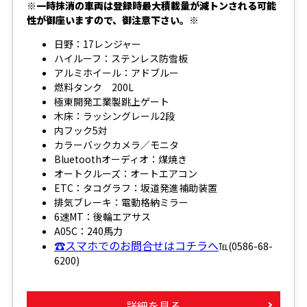
※一時抹消の車両は登録時最大積載量が減トンされる可能
性が御座いますので、御注意下さい。※
日野：17レンジャー
ハイルーフ：ステンレス防雪板
アルミホイール：アドブルー
燃料タンク 200L
極東開発工業製跳上ゲート
木床：ラッシングレール2段
内フック5対
カラーバックカメラ／モニタ
Bluetoothオーディオ：煤焼き
オートクルーズ：オートエアコン
ETC：タコグラフ：坂道発進補助装置
排気ブレーキ：電動格納ミラー
6速MT：後輪エアサス
A05C：240馬力
☎スマホでのお問合せはコチラへ
℡(0586-68-
6200)
詳細を見る