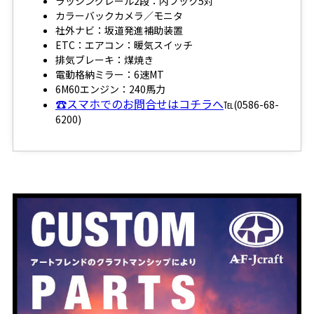
ラッシングレール2段：内フック5対
カラーバックカメラ／モニタ
社外ナビ：坂道発進補助装置
ETC：エアコン：暖気スイッチ
排気ブレーキ：煤焼き
電動格納ミラー：6速MT
6M60エンジン：240馬力
☎スマホでのお問合せはコチラへ
℡(0586-68-
6200)