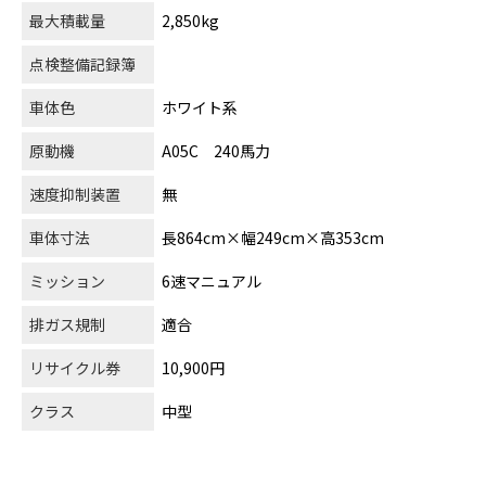
最大積載量
2,850kg
点検整備記録簿
車体色
ホワイト系
原動機
A05C 240馬力
速度抑制装置
無
車体寸法
長864cm×幅249cm×高353cm
ミッション
6速マニュアル
排ガス規制
適合
リサイクル券
10,900円
クラス
中型