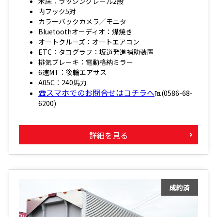
木床：ラッシングレール2段
内フック5対
カラーバックカメラ／モニタ
Bluetoothオーディオ：煤焼き
オートクルーズ：オートエアコン
ETC：タコグラフ：坂道発進補助装置
排気ブレーキ：電動格納ミラー
6速MT：後輪エアサス
A05C：240馬力
☎スマホでのお問合せはコチラへ
℡(0586-68-
6200)
詳細を見る