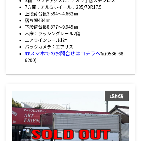
3軸：リフトアクスル：アオリ丁番ステンレス
7方開：アルミホイール：235/70R17.5
上段荷台長3.594～4.662㎜
落ち幅434㎜
下段荷台長8.877～9.945㎜
木床：ラッシングレール2段
エアラインレール1対
バックカメラ：エアサス
☎スマホでのお問合せはコチラへ
℡(0586-68-
6200)