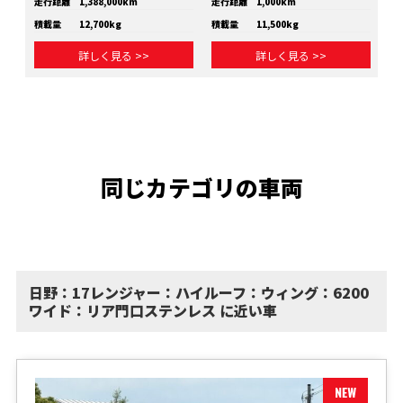
走行距離
1,388,000km
走行距離
1,000km
走
積載量
12,700kg
積載量
11,500kg
積
詳しく見る >>
詳しく見る >>
同じカテゴリの車両
日野：17レンジャー：ハイルーフ：ウィング：6200
ワイド：リア門口ステンレス に近い車