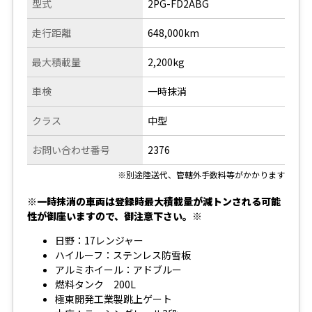
型式
2PG-FD2ABG
走行距離
648,000km
最大積載量
2,200kg
車検
一時抹消
クラス
中型
お問い合わせ番号
2376
※別途陸送代、管轄外手数料等がかかります
※一時抹消の車両は登録時最大積載量が減トンされる可能
性が御座いますので、御注意下さい。※
日野：17レンジャー
ハイルーフ：ステンレス防雪板
アルミホイール：アドブルー
燃料タンク 200L
極東開発工業製跳上ゲート