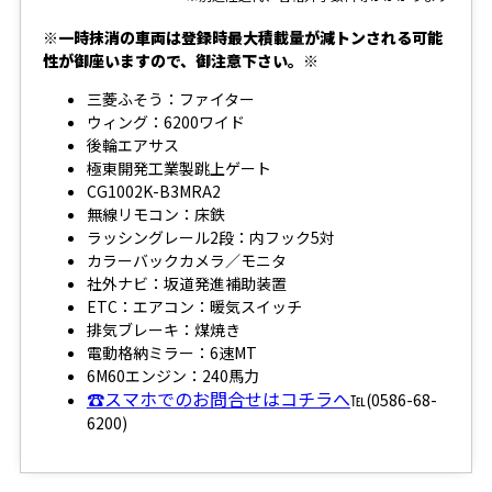
※一時抹消の車両は登録時最大積載量が減トンされる可能
性が御座いますので、御注意下さい。※
三菱ふそう：ファイター
ウィング：6200ワイド
後輪エアサス
極東開発工業製跳上ゲート
CG1002K-B3MRA2
無線リモコン：床鉄
ラッシングレール2段：内フック5対
カラーバックカメラ／モニタ
社外ナビ：坂道発進補助装置
ETC：エアコン：暖気スイッチ
排気ブレーキ：煤焼き
電動格納ミラー：6速MT
6M60エンジン：240馬力
☎スマホでのお問合せはコチラへ
℡(0586-68-
6200)