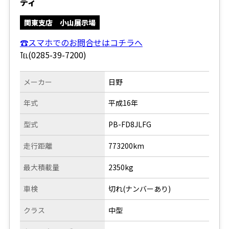
ディ
関東支店 小山展示場
☎スマホでのお問合せはコチラへ
℡(0285-39-7200)
メーカー
日野
年式
平成16年
型式
PB-FD8JLFG
走行距離
773200km
最大積載量
2350kg
車検
切れ(ナンバーあり)
クラス
中型