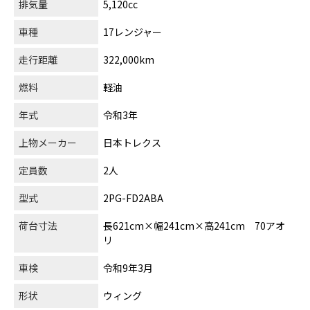
排気量
5,120cc
車種
17レンジャー
走行距離
322,000km
燃料
軽油
年式
令和3年
上物メーカー
日本トレクス
定員数
2人
型式
2PG-FD2ABA
荷台寸法
長621cm×幅241cm×高241cm 70アオ
リ
車検
令和9年3月
形状
ウィング