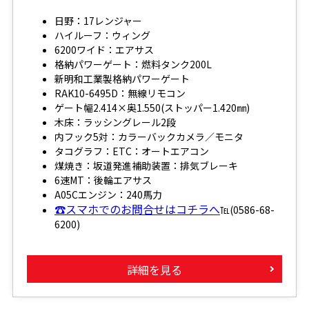
日野：17レンジャー
ハイルーフ：ウィング
6200ワイド：エアサス
格納パワーゲート：燃料タンク200L
新明和工業製格納パワーゲート
RAK10-6495D：無線リモコン
ゲート幅2.414×奥1.550(ストッパー1.420㎜)
木床：ラッシングレール2段
内フック5対：カラーバックカメラ／モニタ
タコグラフ：ETC：オートエアコン
煤焼き：坂道発進補助装置：排気ブレーキ
6速MT：後輪エアサス
A05Cエンジン：240馬力
☎スマホでのお問合せはコチラへ
℡(0586-68-
6200)
詳細を見る