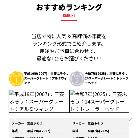
おすすめランキング
RANKING
当店で特に人気 & 高評価の車両を
ランキング形式でご紹介します。
用途やご予算に合わせて、
最適な1台をお選びください !
平成19年(2007)：三菱ふそう：
令和7年(2025)：三菱ふそう：
スーパーグレート：アルミウィ
24スーパーグレート：トレーラ
ング
ーヘッド
メーカー
三菱ふそう
メーカー
三菱ふそう
メ
年式
平成19年(2007)
年式
令和7年(2025)
年