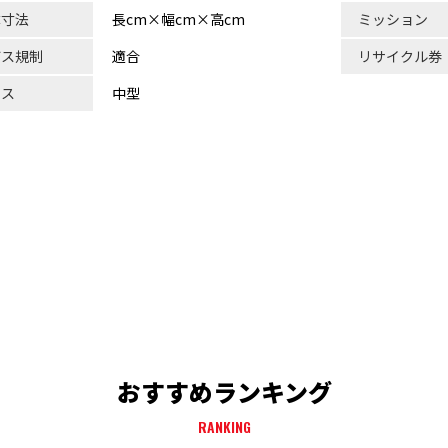
体寸法
長cm×幅cm×高cm
ミッション
ガス規制
適合
リサイクル券
ラス
中型
おすすめランキング
RANKING