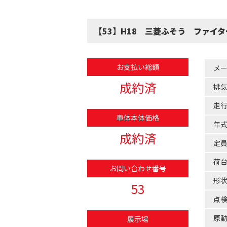
【53】H18 三菱ふそう ファイ
お支払い総額
メ
成約済
排
走
車体本体価格
年
成約済
定
荷
お問い合わせ番号
形
53
点
原
展示場