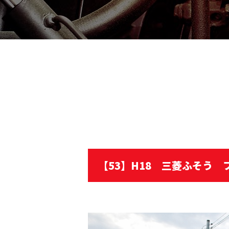
【53】H18 三菱ふそう