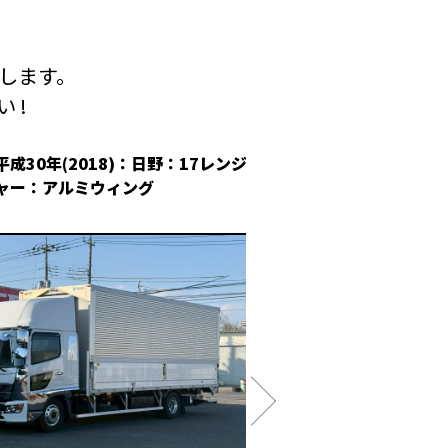
します。
 !
平成30年(2018)：日野：17レンジ
平成30年(2018
ャー：アルミウィング
冷凍ウィング