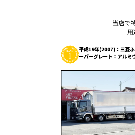
当店で特
用
平成19年(2007)：三菱
ーパーグレート：アルミ