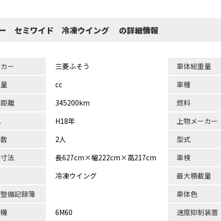
ター セミワイド 冷凍ウイング の詳細情報
ーカー
三菱ふそう
車体総重量
気量
cc
車種
行距離
345200km
燃料
式
H18年
上物メーカー
員数
2人
型式
台寸法
長627cm×幅222cm×高217cm
車検
状
冷凍ウイング
最大積載量
検整備記録簿
車体色
動機
6M60
速度抑制装置