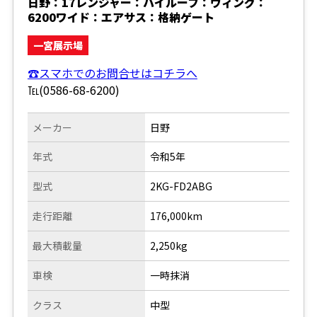
日野：17レンジャー：ハイルーフ：ウィング：
6200ワイド：エアサス：格納ゲート
一宮展示場
☎スマホでのお問合せはコチラへ
℡(0586-68-6200)
メーカー
日野
年式
令和5年
型式
2KG-FD2ABG
走行距離
176,000km
最大積載量
2,250kg
車検
一時抹消
クラス
中型