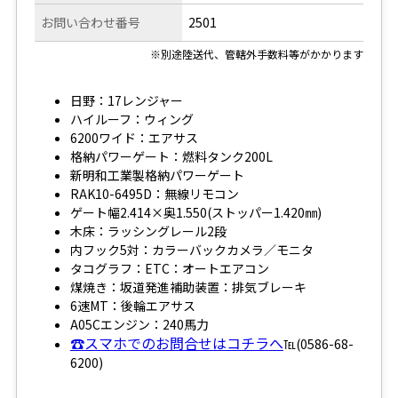
お問い合わせ番号
2501
※別途陸送代、管轄外手数料等がかかります
日野：17レンジャー
ハイルーフ：ウィング
6200ワイド：エアサス
格納パワーゲート：燃料タンク200L
新明和工業製格納パワーゲート
RAK10-6495D：無線リモコン
ゲート幅2.414×奥1.550(ストッパー1.420㎜)
木床：ラッシングレール2段
内フック5対：カラーバックカメラ／モニタ
タコグラフ：ETC：オートエアコン
煤焼き：坂道発進補助装置：排気ブレーキ
6速MT：後輪エアサス
A05Cエンジン：240馬力
☎スマホでのお問合せはコチラへ
℡(0586-68-
6200)