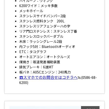
ハイルーフ：ウィング
6200ワイド：メッキ多数
メッキホイール
ステンレスサイドバンパー2段
ステンレス燃料タンク 200L
ステンレスリアフェンダーハの字
リア門口ステンレス：ステンレス丁番
ステンレスロックバーダブル
木床：ラッシングレール2段
内フック5対：Bluetoothオーディオ
ETC：タコグラフ
オートエアコン：オートクルーズ
煤焼き：坂道発進補助装置
排気ブレーキ：6速MT
板バネ：A05Cエンジン：240馬力
☎スマホでのお問合せはコチラへ
℡(0586-68-
6200)