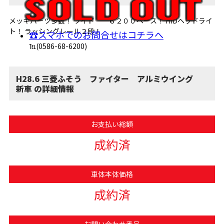
メッキパーツ多数！ ワイド ６２００ベース！ HIDヘッドライ
ト！ ラッシングレール２段！
☎スマホでのお問合せはコチラへ
℡(0586-68-6200)
H28.6 三菱ふそう ファイター アルミウイング
新車 の詳細情報
お支払い総額
成約済
車体本体価格
成約済