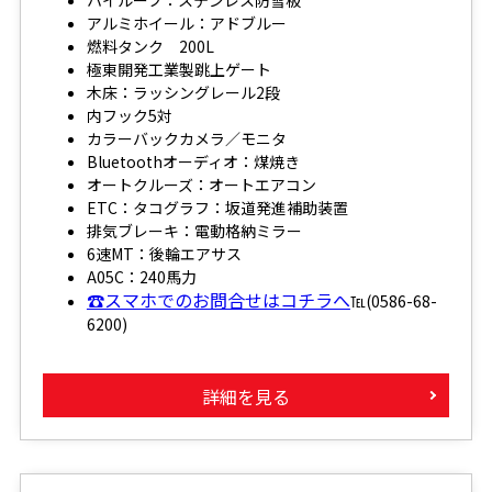
ハイルーフ：ステンレス防雪板
アルミホイール：アドブルー
燃料タンク 200L
極東開発工業製跳上ゲート
木床：ラッシングレール2段
内フック5対
カラーバックカメラ／モニタ
Bluetoothオーディオ：煤焼き
オートクルーズ：オートエアコン
ETC：タコグラフ：坂道発進補助装置
排気ブレーキ：電動格納ミラー
6速MT：後輪エアサス
A05C：240馬力
☎スマホでのお問合せはコチラへ
℡(0586-68-
6200)
詳細を見る