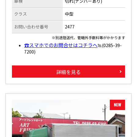
車検
切れ(ナンバーあり)
クラス
中型
お問い合わせ番号
2477
※別途陸送代、管轄外手数料等がかかります
☎スマホでのお問合せはコチラへ
℡(0285-39-
7200)
詳細を見る