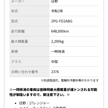
メーカー
日野
年式
令和2年
型式
2PG-FD2ABG
走行距離
648,000km
最大積載量
2,200kg
車検
一時抹消
クラス
中型
お問い合わせ番号
2376
※別途陸送代、管轄外手数料等がかかります
※一時抹消の車両は登録時最大積載量が減トンされる可能
性が御座いますので、御注意下さい。※
日野：17レンジャー