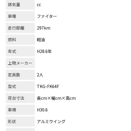
排気量
cc
車種
ファイター
走行距離
297km
燃料
軽油
年式
H28.6年
上物メーカー
定員数
2人
型式
TKG-FK64F
荷台寸法
長cm×幅cm×高cm
車検
H30.6
形状
アルミウイング