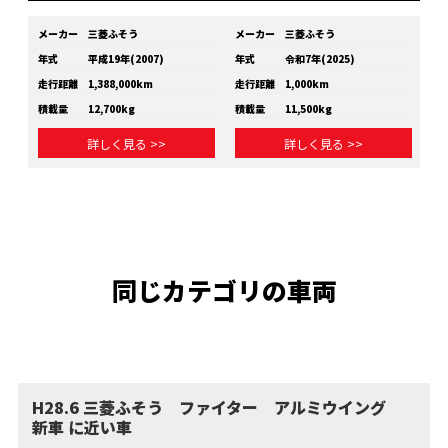
メーカー
三菱ふそう
メーカー
三菱ふそう
メ
年式
平成19年(2007)
年式
令和7年(2025)
年
走行距離
1,388,000km
走行距離
1,000km
走
積載量
12,700kg
積載量
11,500kg
積
詳しく見る >>
詳しく見る >>
同じカテゴリの車両
H28.6 三菱ふそう ファイター アルミウイング
新車 に近い車