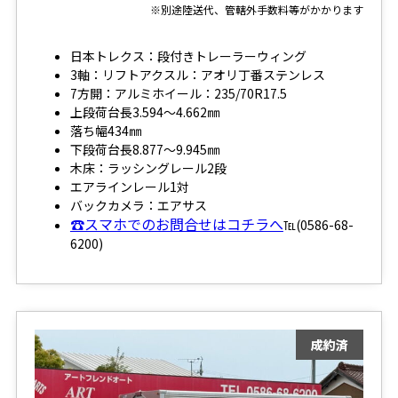
※別途陸送代、管轄外手数料等がかかります
日本トレクス：段付きトレーラーウィング
3軸：リフトアクスル：アオリ丁番ステンレス
7方開：アルミホイール：235/70R17.5
上段荷台長3.594～4.662㎜
落ち幅434㎜
下段荷台長8.877～9.945㎜
木床：ラッシングレール2段
エアラインレール1対
バックカメラ：エアサス
☎スマホでのお問合せはコチラへ
℡(0586-68-
6200)