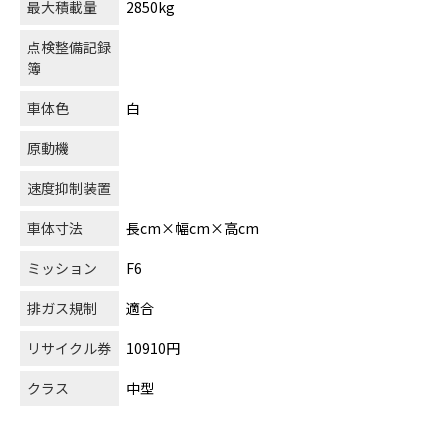
最大積載量
2850kg
点検整備記録
簿
車体色
白
原動機
速度抑制装置
車体寸法
長cm×幅cm×高cm
ミッション
F6
排ガス規制
適合
リサイクル券
10910円
クラス
中型