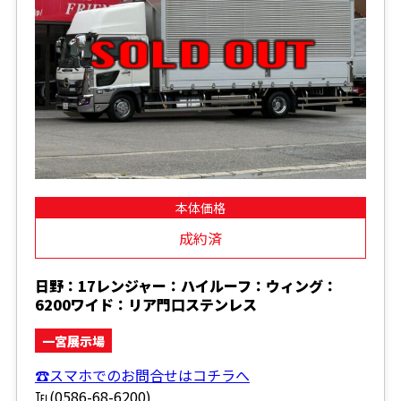
本体価格
成約済
日野：17レンジャー：ハイルーフ：ウィング：
6200ワイド：リア門口ステンレス
一宮展示場
☎スマホでのお問合せはコチラへ
℡(0586-68-6200)