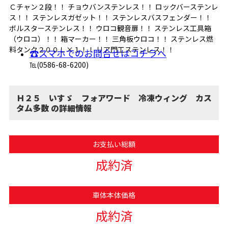
Ｃチャン２段！！ チョウバンステンレス！！ ロックバーステンレ
ス！！ ステンレスガゼット！！ ステンレスバスフェンダー！！
ボルスターステンレス！！ ウロコ観音扉！！ ステンレス工具箱
（ウロコ）！！ 箱マーカー！！ 三角板ウロコ！！ ステンレス燃
料タンク２００Ｌ×１！！ リア門工ステンレス！！
☎スマホでのお問合せはコチラへ
℡(0586-68-6200)
Ｈ２５ いすゞ フォアワード 冷凍ウィング カス
タム多数 の詳細情報
お支払い総額
成約済
車体本体価格
成約済