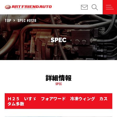
TOP
SPEC #0128
詳細情報
SPEC
Ｈ２５ いすゞ フォアワード 冷凍ウィング カス
タム多数