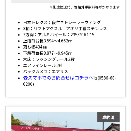
※別途陸送代、管轄外手数料等がかかります
日本トレクス：段付きトレーラーウィング
3軸：リフトアクスル：アオリ丁番ステンレス
7方開：アルミホイール：235/70R17.5
上段荷台長3.594～4.662㎜
落ち幅434㎜
下段荷台長8.877～9.945㎜
木床：ラッシングレール2段
エアラインレール1対
バックカメラ：エアサス
☎スマホでのお問合せはコチラへ
℡(0586-68-
6200)