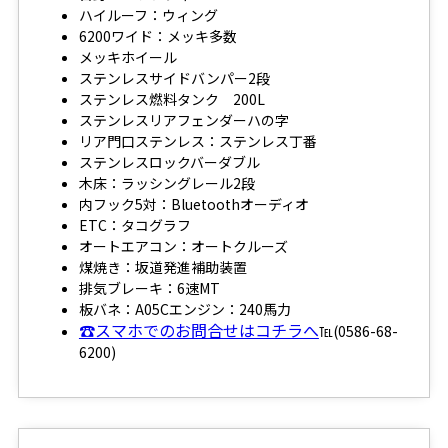
ハイルーフ：ウィング
6200ワイド：メッキ多数
メッキホイール
ステンレスサイドバンパー2段
ステンレス燃料タンク 200L
ステンレスリアフェンダーハの字
リア門口ステンレス：ステンレス丁番
ステンレスロックバーダブル
木床：ラッシングレール2段
内フック5対：Bluetoothオーディオ
ETC：タコグラフ
オートエアコン：オートクルーズ
煤焼き：坂道発進補助装置
排気ブレーキ：6速MT
板バネ：A05Cエンジン：240馬力
☎スマホでのお問合せはコチラへ
℡(0586-68-
6200)