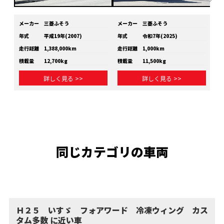
メーカー
三菱ふそう
メーカー
三菱ふそう
メ
年式
平成19年(2007)
年式
令和7年(2025)
年
走行距離
1,388,000km
走行距離
1,000km
走
積載量
12,700kg
積載量
11,500kg
積
詳しく見る >>
詳しく見る >>
同じカテゴリの車両
Ｈ２５ いすゞ フォアワード 冷凍ウィング カス
タム多数 に近い車