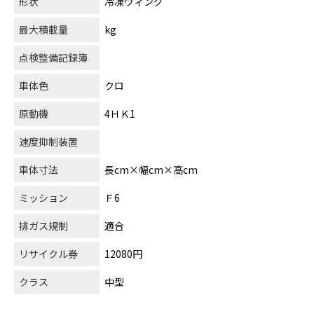
形状
冷凍ウィング
最大積載量
kg
点検整備記録簿
車体色
クロ
原動機
4ＨＫ1
速度抑制装置
車体寸法
長cm×幅cm×高cm
ミッション
Ｆ6
排ガス規制
適合
リサイクル券
12080円
クラス
中型