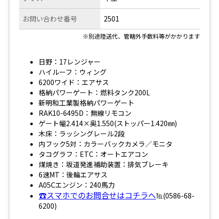
お問い合わせ番号
2501
※別途陸送代、管轄外手数料等がかかります
日野：17レンジャー
ハイルーフ：ウィング
6200ワイド：エアサス
格納パワーゲート：燃料タンク200L
新明和工業製格納パワーゲート
RAK10-6495D：無線リモコン
ゲート幅2.414×奥1.550(ストッパー1.420㎜)
木床：ラッシングレール2段
内フック5対：カラーバックカメラ／モニタ
タコグラフ：ETC：オートエアコン
煤焼き：坂道発進補助装置：排気ブレーキ
6速MT：後輪エアサス
A05Cエンジン：240馬力
☎スマホでのお問合せはコチラへ
℡(0586-68-
6200)