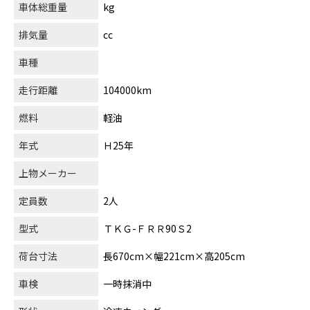
車体総重量
kg
排気量
cc
車種
走行距離
104000km
燃料
軽油
年式
Ｈ25年
上物メーカー
定員数
2人
型式
ＴＫＧ-ＦＲＲ90Ｓ2
荷台寸法
長670cm×幅221cm×高205cm
車検
一時抹消中