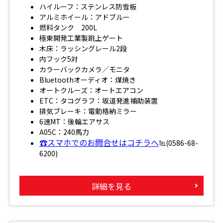
ハイルーフ：ステンレス防雪板
アルミホイール：アドブルー
燃料タンク 200L
極東開発工業製跳上ゲート
木床：ラッシングレール2段
内フック5対
カラーバックカメラ／モニタ
Bluetoothオーディオ：煤焼き
オートクルーズ：オートエアコン
ETC：タコグラフ：坂道発進補助装置
排気ブレーキ：電動格納ミラー
6速MT：後輪エアサス
A05C：240馬力
☎スマホでのお問合せはコチラへ
℡(0586-68-
6200)
詳細を見る