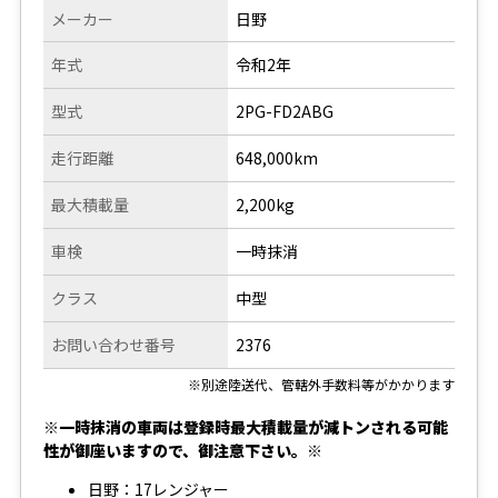
メーカー
日野
年式
令和2年
型式
2PG-FD2ABG
走行距離
648,000km
最大積載量
2,200kg
車検
一時抹消
クラス
中型
お問い合わせ番号
2376
※別途陸送代、管轄外手数料等がかかります
※一時抹消の車両は登録時最大積載量が減トンされる可能
性が御座いますので、御注意下さい。※
日野：17レンジャー