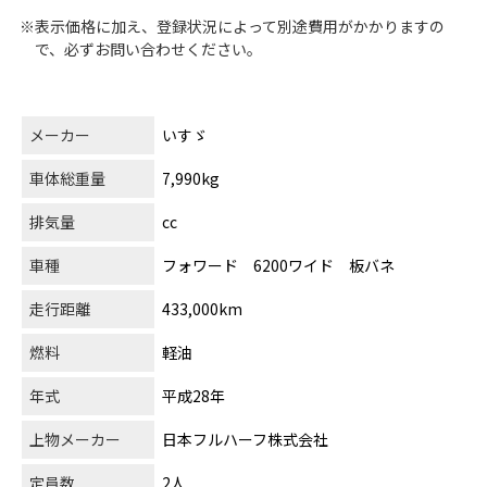
※表示価格に加え、登録状況によって別途費用がかかりますの
で、必ずお問い合わせください。
メーカー
いすゞ
車体総重量
7,990kg
排気量
cc
車種
フォワード 6200ワイド 板バネ
走行距離
433,000km
燃料
軽油
年式
平成28年
上物メーカー
日本フルハーフ株式会社
定員数
2人