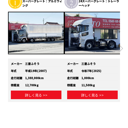
スーパーグレート：アルミウィ
24スーパーグレート：トレーラ
ング
ーヘッド
メーカー
三菱ふそう
メーカー
三菱ふそう
メ
年式
平成19年(2007)
年式
令和7年(2025)
年
走行距離
1,388,000km
走行距離
1,000km
走
積載量
12,700kg
積載量
11,500kg
積
詳しく見る >>
詳しく見る >>