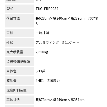
型式
TKG-FRR90S2
荷台寸法
長628cm×幅240cm×高239cm 70アオ
リ
車検
一時抹消
形状
アルミウィング 跳上ゲート
最大積載量
2,650kg
点検整備記録簿
車体色
シロ系
原動機
4HK1 210馬力
速度抑制装置
車体寸法
長873cm×幅249cm×高351cm