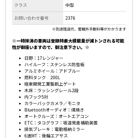
クラス
中型
お問い合わせ番号
2376
※別途陸送代、管轄外手数料等がかかります
※一時抹消の車両は登録時最大積載量が減トンされる可能
性が御座いますので、御注意下さい。※
日野：17レンジャー
ハイルーフ：ステンレス防雪板
アルミホイール：アドブルー
燃料タンク 200L
極東開発工業製跳上ゲート
木床：ラッシングレール2段
内フック5対
カラーバックカメラ／モニタ
Bluetoothオーディオ：煤焼き
オートクルーズ：オートエアコン
ETC：タコグラフ：坂道発進補助装置
排気ブレーキ：電動格納ミラー
6速MT：後輪エアサス