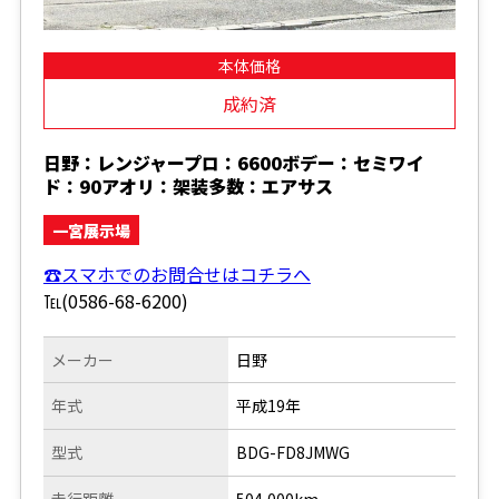
本体価格
成約済
日野：レンジャープロ：6600ボデー：セミワイ
ド：90アオリ：架装多数：エアサス
一宮展示場
☎スマホでのお問合せはコチラへ
℡(0586-68-6200)
メーカー
日野
年式
平成19年
型式
BDG-FD8JMWG
走行距離
504,000km