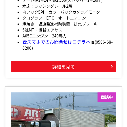
木床：ラッシングレール2段
内フック5対：カラーバックカメラ／モニタ
タコグラフ：ETC：オートエアコン
煤焼き：坂道発進補助装置：排気ブレーキ
6速MT：後輪エアサス
A05Cエンジン：240馬力
☎スマホでのお問合せはコチラへ
℡(0586-68-
6200)
詳細を見る