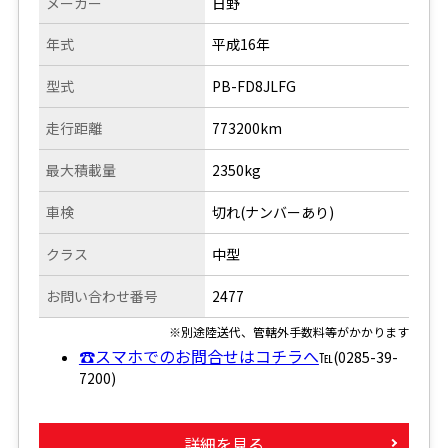
メーカー
日野
年式
平成16年
型式
PB-FD8JLFG
走行距離
773200km
最大積載量
2350kg
車検
切れ(ナンバーあり)
クラス
中型
お問い合わせ番号
2477
※別途陸送代、管轄外手数料等がかかります
☎スマホでのお問合せはコチラへ
℡(0285-39-
7200)
詳細を見る