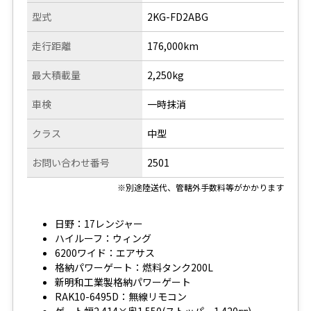
型式
2KG-FD2ABG
走行距離
176,000km
最大積載量
2,250kg
車検
一時抹消
クラス
中型
お問い合わせ番号
2501
※別途陸送代、管轄外手数料等がかかります
日野：17レンジャー
ハイルーフ：ウィング
6200ワイド：エアサス
格納パワーゲート：燃料タンク200L
新明和工業製格納パワーゲート
RAK10-6495D：無線リモコン
ゲート幅2.414×奥1.550(ストッパー1.420㎜)