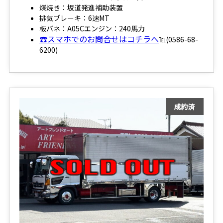
煤焼き：坂道発進補助装置
排気ブレーキ：6速MT
板バネ：A05Cエンジン：240馬力
☎スマホでのお問合せはコチラへ
℡(0586-68-
6200)