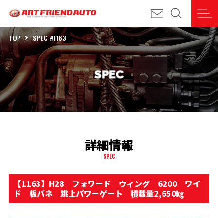
TOP
SPEC #1163
詳細情報
SPEC
【1163】H28 フォワード ウィング 6200 ワイ
ド 板バネ 跳上パワーゲート 積載量2,650㎏