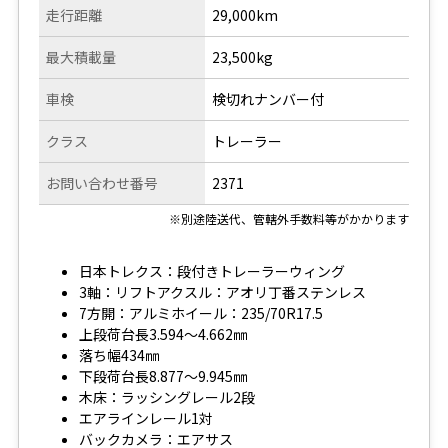
走行距離
29,000km
最大積載量
23,500kg
車検
検切れナンバー付
クラス
トレーラー
お問い合わせ番号
2371
※別途陸送代、管轄外手数料等がかかります
日本トレクス：段付きトレーラーウィング
3軸：リフトアクスル：アオリ丁番ステンレス
7方開：アルミホイール：235/70R17.5
上段荷台長3.594～4.662㎜
落ち幅434㎜
下段荷台長8.877～9.945㎜
木床：ラッシングレール2段
エアラインレール1対
バックカメラ：エアサス