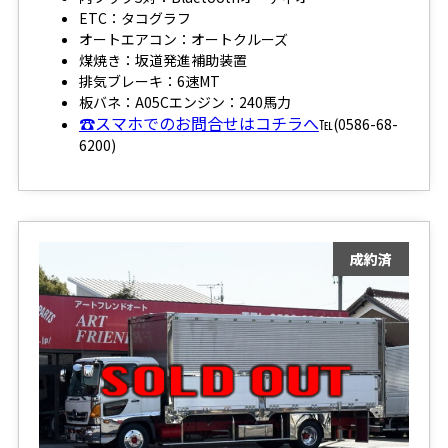
ETC：タコグラフ
オートエアコン：オートクルーズ
煤焼き：坂道発進補助装置
排気ブレーキ：6速MT
板バネ：A05Cエンジン：240馬力
☎スマホでのお問合せはコチラへ
℡(0586-68-
6200)