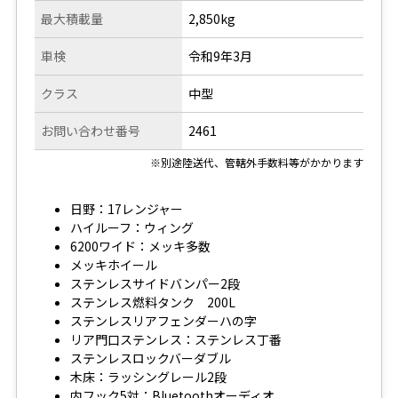
最大積載量
2,850kg
車検
令和9年3月
クラス
中型
お問い合わせ番号
2461
※別途陸送代、管轄外手数料等がかかります
日野：17レンジャー
ハイルーフ：ウィング
6200ワイド：メッキ多数
メッキホイール
ステンレスサイドバンパー2段
ステンレス燃料タンク 200L
ステンレスリアフェンダーハの字
リア門口ステンレス：ステンレス丁番
ステンレスロックバーダブル
木床：ラッシングレール2段
内フック5対：Bluetoothオーディオ