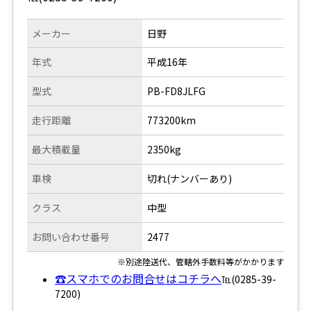
メーカー
日野
年式
平成16年
型式
PB-FD8JLFG
走行距離
773200km
最大積載量
2350kg
車検
切れ(ナンバーあり)
クラス
中型
お問い合わせ番号
2477
※別途陸送代、管轄外手数料等がかかります
☎スマホでのお問合せはコチラへ
℡(0285-39-
7200)