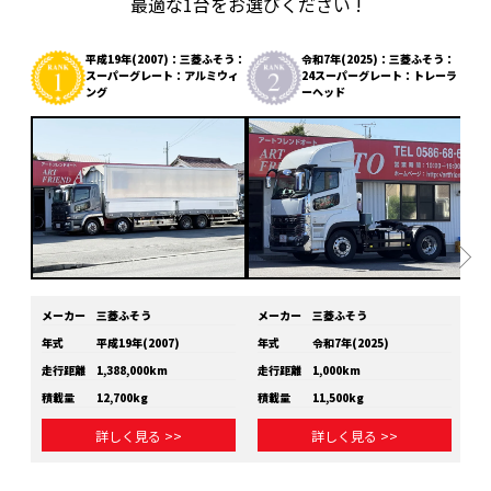
最適な1台をお選びください !
平成19年(2007)：三菱ふそう：
令和7年(2025)：三菱ふそう：
スーパーグレート：アルミウィ
24スーパーグレート：トレーラ
ング
ーヘッド
メーカー
三菱ふそう
メーカー
三菱ふそう
メ
年式
平成19年(2007)
年式
令和7年(2025)
年
走行距離
1,388,000km
走行距離
1,000km
走
積載量
12,700kg
積載量
11,500kg
積
詳しく見る >>
詳しく見る >>