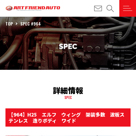
TOP
SPEC #964
詳細情報
SPEC
【964】H25 エルフ ウィング 架装多数 波板ス
テンレス 造りボディ ワイド