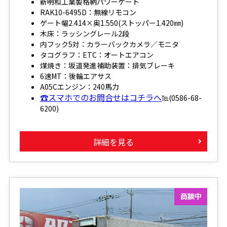
新明和工業製格納パワーゲート
RAK10-6495D：無線リモコン
ゲート幅2.414×奥1.550(ストッパー1.420㎜)
木床：ラッシングレール2段
内フック5対：カラーバックカメラ／モニタ
タコグラフ：ETC：オートエアコン
煤焼き：坂道発進補助装置：排気ブレーキ
6速MT：後輪エアサス
A05Cエンジン：240馬力
☎スマホでのお問合せはコチラへ
℡(0586-68-
6200)
詳細を見る