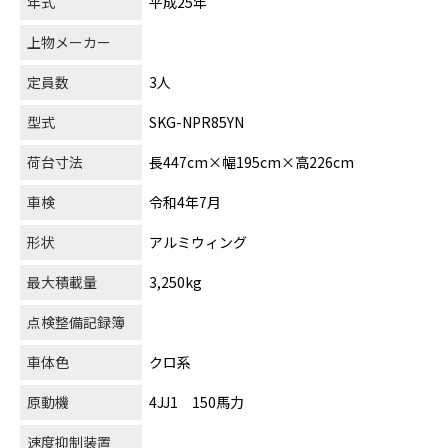
年式
平成25年
上物メーカー
定員数
3人
型式
SKG-NPR85YN
荷台寸法
長447cm×幅195cm×高226cm
車検
令和4年7月
形状
アルミウィング
最大積載量
3,250kg
点検整備記録簿
車体色
クロ系
原動機
4JJ1 150馬力
速度抑制装置