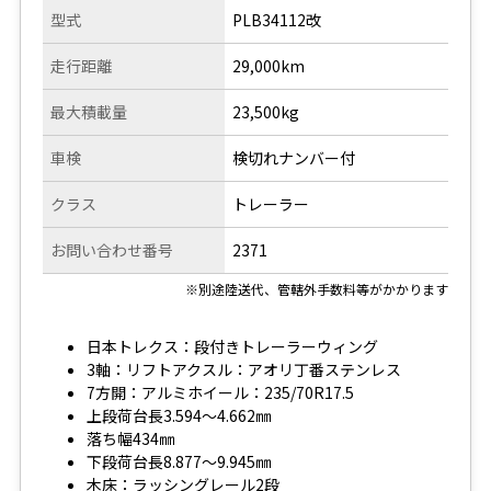
型式
PLB34112改
走行距離
29,000km
最大積載量
23,500kg
車検
検切れナンバー付
クラス
トレーラー
お問い合わせ番号
2371
※別途陸送代、管轄外手数料等がかかります
日本トレクス：段付きトレーラーウィング
3軸：リフトアクスル：アオリ丁番ステンレス
7方開：アルミホイール：235/70R17.5
上段荷台長3.594～4.662㎜
落ち幅434㎜
下段荷台長8.877～9.945㎜
木床：ラッシングレール2段