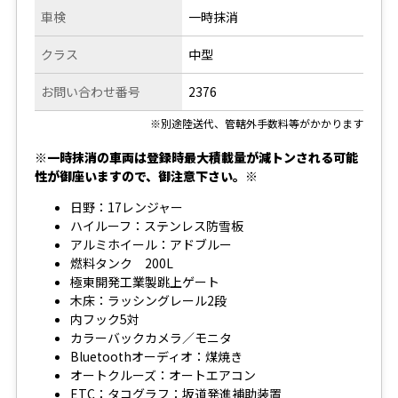
車検
一時抹消
クラス
中型
お問い合わせ番号
2376
※別途陸送代、管轄外手数料等がかかります
※一時抹消の車両は登録時最大積載量が減トンされる可能
性が御座いますので、御注意下さい。※
日野：17レンジャー
ハイルーフ：ステンレス防雪板
アルミホイール：アドブルー
燃料タンク 200L
極東開発工業製跳上ゲート
木床：ラッシングレール2段
内フック5対
カラーバックカメラ／モニタ
Bluetoothオーディオ：煤焼き
オートクルーズ：オートエアコン
ETC：タコグラフ：坂道発進補助装置