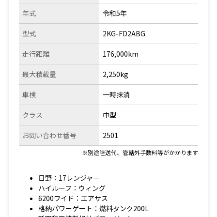
年式
令和5年
型式
2KG-FD2ABG
走行距離
176,000km
最大積載量
2,250kg
車検
一時抹消
クラス
中型
お問い合わせ番号
2501
※別途陸送代、管轄外手数料等がかかります
日野：17レンジャー
ハイルーフ：ウィング
6200ワイド：エアサス
格納パワーゲート：燃料タンク200L