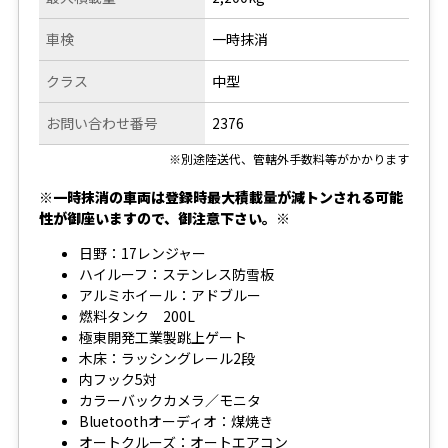
車検
一時抹消
クラス
中型
お問い合わせ番号
2376
※別途陸送代、管轄外手数料等がかかります
※一時抹消の車両は登録時最大積載量が減トンされる可能
性が御座いますので、御注意下さい。※
日野：17レンジャー
ハイルーフ：ステンレス防雪板
アルミホイール：アドブルー
燃料タンク 200L
極東開発工業製跳上ゲート
木床：ラッシングレール2段
内フック5対
カラーバックカメラ／モニタ
Bluetoothオーディオ：煤焼き
オートクルーズ：オートエアコン