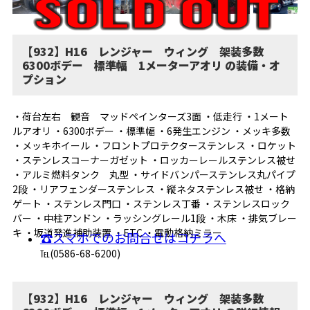
【932】H16 レンジャー ウィング 架装多数
6300ボデー 標準幅 1メーターアオリ の装備・オ
プション
・荷台左右 観音 マッドペインターズ3面 ・低走行 ・1メート
ルアオリ ・6300ボデー ・標準幅 ・6発生エンジン ・メッキ多数
・メッキホイール ・フロントプロテクターステンレス ・ロケット
・ステンレスコーナーガゼット ・ロッカーレールステンレス被せ
・アルミ燃料タンク 丸型 ・サイドバンパーステンレス丸パイプ
2段 ・リアフェンダーステンレス ・縦ネタステンレス被せ ・格納
ゲート ・ステンレス門口 ・ステンレス丁番 ・ステンレスロック
バー ・中柱アンドン ・ラッシングレール1段 ・木床 ・排気ブレー
キ ・坂道発進補助装置 ・ETC ・電動格納ミラー
☎スマホでのお問合せはコチラへ
℡(0586-68-6200)
【932】H16 レンジャー ウィング 架装多数