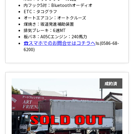
内フック5対：Bluetoothオーディオ
ETC：タコグラフ
オートエアコン：オートクルーズ
煤焼き：坂道発進補助装置
排気ブレーキ：6速MT
板バネ：A05Cエンジン：240馬力
☎スマホでのお問合せはコチラへ
℡(0586-68-
6200)