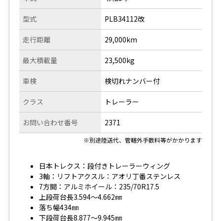
型式
PLB34112改
走行距離
29,000km
最大積載量
23,500kg
車検
検切れナンバー付
クラス
トレーラー
お問い合わせ番号
2371
※別途陸送代、管轄外手数料等がかかります
日本トレクス：段付きトレーラーウィング
3軸：リフトアクスル：アオリ丁番ステンレス
7方開：アルミホイール：235/70R17.5
上段荷台長3.594～4.662㎜
落ち幅434㎜
下段荷台長8.877～9.945㎜