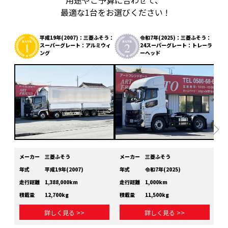
用途やご予算に合わせて、
最適な1台をお選びください !
平成19年(2007)：三菱ふそう：
令和7年(2025)：三菱ふそう：
スーパーグレート：アルミウィ
24スーパーグレート：トレーラ
ング
ーヘッド
メーカー
三菱ふそう
メーカー
三菱ふそう
メ
年式
平成19年(2007)
年式
令和7年(2025)
年
走行距離
1,388,000km
走行距離
1,000km
走
積載量
12,700kg
積載量
11,500kg
積
詳しく見る >>
詳しく見る >>