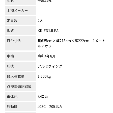
年式
平成16年
上物メーカー
定員数
2人
型式
KK-FD1JLEA
荷台寸法
長635cm×幅218cm×高222cm 1メート
ルアオリ
車検
令和4年8月
形状
アルミウィング
最大積載量
1,600kg
点検整備記録簿
車体色
シロ系
原動機
J08C 205馬力