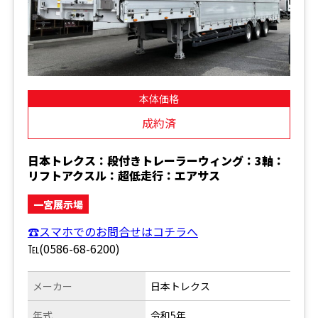
本体価格
成約済
日本トレクス：段付きトレーラーウィング：3軸：
リフトアクスル：超低走行：エアサス
一宮展示場
☎スマホでのお問合せはコチラへ
℡(0586-68-6200)
メーカー
日本トレクス
年式
令和5年