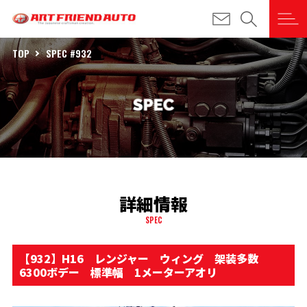
TOP
SPEC #932
詳細情報
SPEC
【932】H16 レンジャー ウィング 架装多数
6300ボデー 標準幅 1メーターアオリ