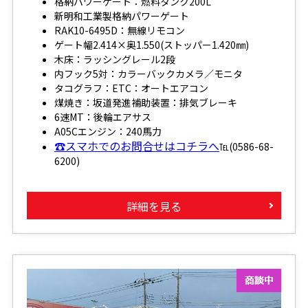
格納パワーゲート：燃料タンク200L
新明和工業製格納パワーゲート
RAK10-6495D：無線リモコン
ゲート幅2.414×奥1.550(ストッパー1.420㎜)
木床：ラッシングレール2段
内フック5対：カラーバックカメラ／モニタ
タコグラフ：ETC：オートエアコン
煤焼き：坂道発進補助装置：排気ブレーキ
6速MT：後輪エアサス
A05Cエンジン：240馬力
☎スマホでのお問合せはコチラへ
℡(0586-68-
6200)
詳細を見る