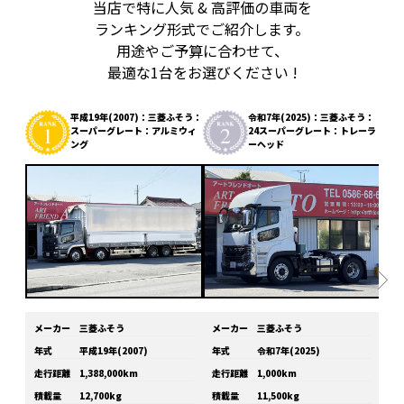
当店で特に人気 & 高評価の車両を
ランキング形式でご紹介します。
用途やご予算に合わせて、
最適な1台をお選びください !
平成19年(2007)：三菱ふそう：
令和7年(2025)：三菱ふそう：
スーパーグレート：アルミウィ
24スーパーグレート：トレーラ
ング
ーヘッド
メーカー
三菱ふそう
メーカー
三菱ふそう
メ
年式
平成19年(2007)
年式
令和7年(2025)
年
走行距離
1,388,000km
走行距離
1,000km
走
積載量
12,700kg
積載量
11,500kg
積