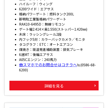
ハイルーフ：ウィング
6200ワイド：エアサス
格納パワーゲート：燃料タンク200L
新明和工業製格納パワーゲート
RAK10-6495D：無線リモコン
ゲート幅2.414×奥1.550(ストッパー1.420㎜)
木床：ラッシングレール2段
内フック5対：カラーバックカメラ／モニタ
タコグラフ：ETC：オートエアコン
煤焼き：坂道発進補助装置：排気ブレーキ
6速MT：後輪エアサス
A05Cエンジン：240馬力
☎スマホでのお問合せはコチラへ
℡(0586-68-
6200)
詳細を見る