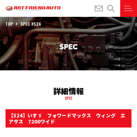
TOP
SPEC #524
詳細情報
SPEC
【524】いすゞ フォワードマックス ウィング エ
アサス 7200ワイド