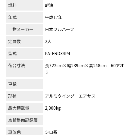
燃料
軽油
年式
平成17年
上物メーカー
日本フルハーフ
定員数
2人
型式
PA-FRD34P4
荷台寸法
長722cm×幅239cm×高248cm 60アオ
リ
車検
形状
アルミウイング エアサス
最大積載量
2,300kg
点検整備記録簿
車体色
シロ系