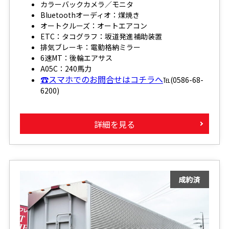
カラーバックカメラ／モニタ
Bluetoothオーディオ：煤焼き
オートクルーズ：オートエアコン
ETC：タコグラフ：坂道発進補助装置
排気ブレーキ：電動格納ミラー
6速MT：後輪エアサス
A05C：240馬力
☎スマホでのお問合せはコチラへ
℡(0586-68-
6200)
詳細を見る