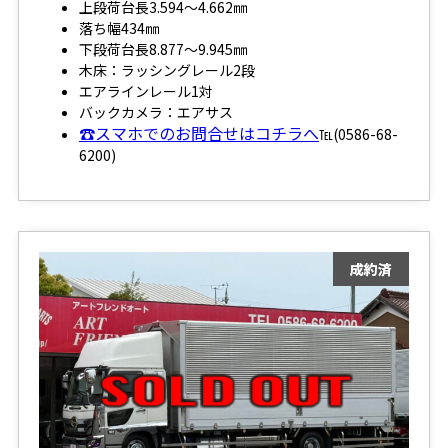
上段荷台長3.594～4.662㎜
落ち幅434㎜
下段荷台長8.877～9.945㎜
木床：ラッシングレール2段
エアラインレール1対
バックカメラ：エアサス
☎スマホでのお問合せはコチラへ
℡(0586-68-
6200)