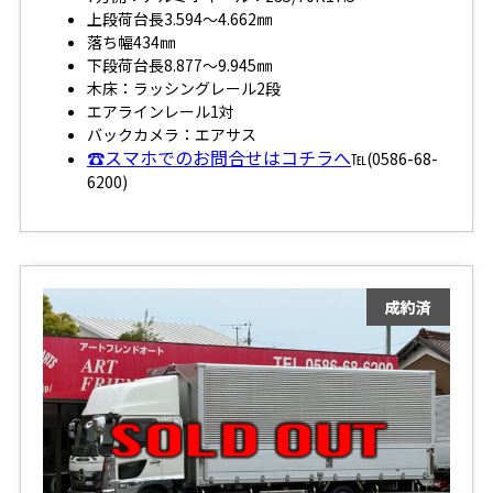
上段荷台長3.594～4.662㎜
落ち幅434㎜
下段荷台長8.877～9.945㎜
木床：ラッシングレール2段
エアラインレール1対
バックカメラ：エアサス
☎スマホでのお問合せはコチラへ
℡(0586-68-
6200)