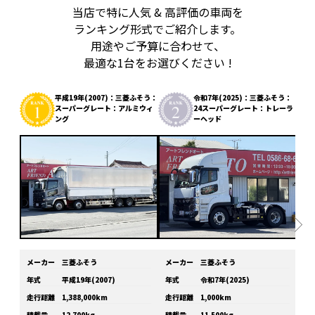
当店で特に人気 & 高評価の車両を
ランキング形式でご紹介します。
用途やご予算に合わせて、
最適な1台をお選びください !
平成19年(2007)：三菱ふそう：
令和7年(2025)：三菱ふそう：
スーパーグレート：アルミウィ
24スーパーグレート：トレーラ
ング
ーヘッド
メーカー
三菱ふそう
メーカー
三菱ふそう
メ
年式
平成19年(2007)
年式
令和7年(2025)
年
走行距離
1,388,000km
走行距離
1,000km
走
積載量
12,700kg
積載量
11,500kg
積