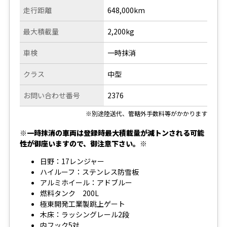
走行距離
648,000km
最大積載量
2,200kg
車検
一時抹消
クラス
中型
お問い合わせ番号
2376
※別途陸送代、管轄外手数料等がかかります
※一時抹消の車両は登録時最大積載量が減トンされる可能
性が御座いますので、御注意下さい。※
日野：17レンジャー
ハイルーフ：ステンレス防雪板
アルミホイール：アドブルー
燃料タンク 200L
極東開発工業製跳上ゲート
木床：ラッシングレール2段
内フック5対