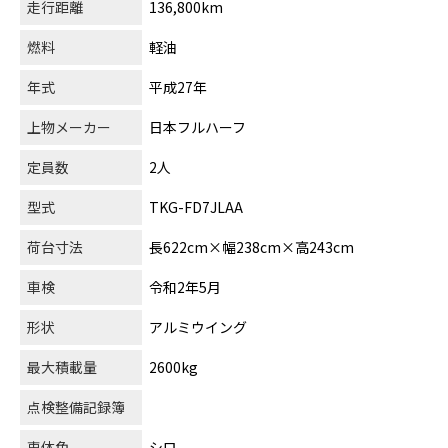
走行距離
136,800km
燃料
軽油
年式
平成27年
上物メーカー
日本フルハーフ
定員数
2人
型式
TKG-FD7JLAA
荷台寸法
長622cm×幅238cm×高243cm
車検
令和2年5月
形状
アルミウイング
最大積載量
2600kg
点検整備記録簿
車体色
シロ