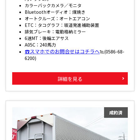
カラーバックカメラ／モニタ
Bluetoothオーディオ：煤焼き
オートクルーズ：オートエアコン
ETC：タコグラフ：坂道発進補助装置
排気ブレーキ：電動格納ミラー
6速MT：後輪エアサス
A05C：240馬力
☎スマホでのお問合せはコチラへ
℡(0586-68-
6200)
詳細を見る