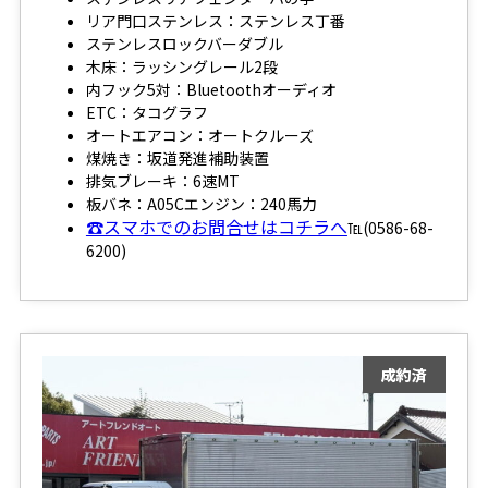
リア門口ステンレス：ステンレス丁番
ステンレスロックバーダブル
木床：ラッシングレール2段
内フック5対：Bluetoothオーディオ
ETC：タコグラフ
オートエアコン：オートクルーズ
煤焼き：坂道発進補助装置
排気ブレーキ：6速MT
板バネ：A05Cエンジン：240馬力
☎スマホでのお問合せはコチラへ
℡(0586-68-
6200)