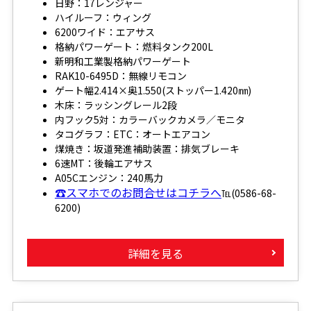
日野：17レンジャー
ハイルーフ：ウィング
6200ワイド：エアサス
格納パワーゲート：燃料タンク200L
新明和工業製格納パワーゲート
RAK10-6495D：無線リモコン
ゲート幅2.414×奥1.550(ストッパー1.420㎜)
木床：ラッシングレール2段
内フック5対：カラーバックカメラ／モニタ
タコグラフ：ETC：オートエアコン
煤焼き：坂道発進補助装置：排気ブレーキ
6速MT：後輪エアサス
A05Cエンジン：240馬力
☎スマホでのお問合せはコチラへ
℡(0586-68-
6200)
詳細を見る