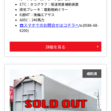
ETC：タコグラフ：坂道発進補助装置
排気ブレーキ：電動格納ミラー
6速MT：後輪エアサス
A05C：240馬力
☎スマホでのお問合せはコチラへ
℡(0586-68-
6200)
詳細を見る