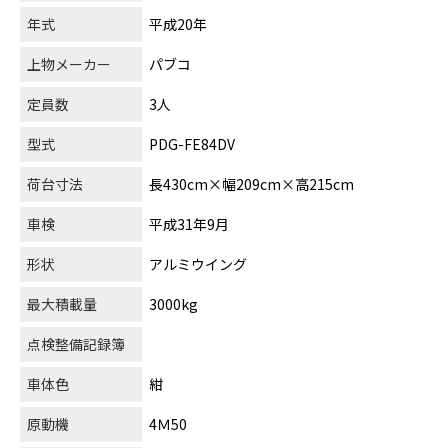
年式
平成20年
上物メーカー
パブコ
定員数
3人
型式
PDG-FE84DV
荷台寸法
長430cm×幅209cm×高215cm
車検
平成31年9月
形状
アルミウイング
最大積載量
3000kg
点検整備記録簿
車体色
紺
原動機
4Ｍ50