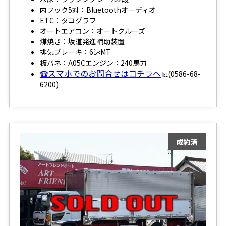
内フック5対：Bluetoothオーディオ
ETC：タコグラフ
オートエアコン：オートクルーズ
煤焼き：坂道発進補助装置
排気ブレーキ：6速MT
板バネ：A05Cエンジン：240馬力
☎スマホでのお問合せはコチラへ
℡(0586-68-
6200)