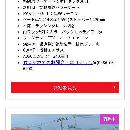
格納パワーゲート：燃料タンク200L
新明和工業製格納パワーゲート
RAK10-6495D：無線リモコン
ゲート幅2.414×奥1.550(ストッパー1.420㎜)
木床：ラッシングレール2段
内フック5対：カラーバックカメラ／モニタ
タコグラフ：ETC：オートエアコン
煤焼き：坂道発進補助装置：排気ブレーキ
6速MT：後輪エアサス
A05Cエンジン：240馬力
☎スマホでのお問合せはコチラへ
℡(0586-68-
6200)
詳細を見る