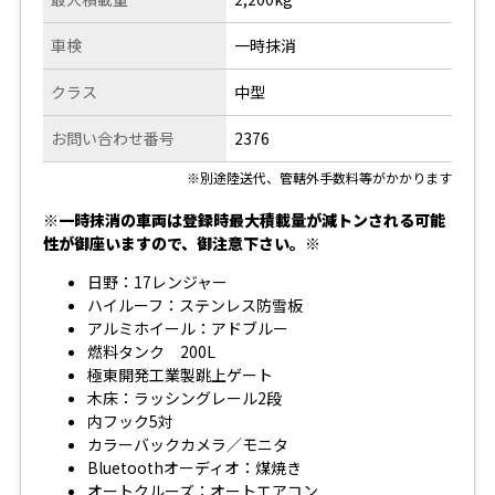
車検
一時抹消
クラス
中型
お問い合わせ番号
2376
※別途陸送代、管轄外手数料等がかかります
※一時抹消の車両は登録時最大積載量が減トンされる可能
性が御座いますので、御注意下さい。※
日野：17レンジャー
ハイルーフ：ステンレス防雪板
アルミホイール：アドブルー
燃料タンク 200L
極東開発工業製跳上ゲート
木床：ラッシングレール2段
内フック5対
カラーバックカメラ／モニタ
Bluetoothオーディオ：煤焼き
オートクルーズ：オートエアコン