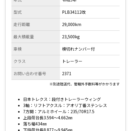
型式
PLB34112改
走行距離
29,000km
最大積載量
23,500kg
車検
検切れナンバー付
クラス
トレーラー
お問い合わせ番号
2371
※別途陸送代、管轄外手数料等がかかります
日本トレクス：段付きトレーラーウィング
3軸：リフトアクスル：アオリ丁番ステンレス
7方開：アルミホイール：235/70R17.5
上段荷台長3.594～4.662㎜
落ち幅434㎜
下段荷台長8.877～9.945㎜