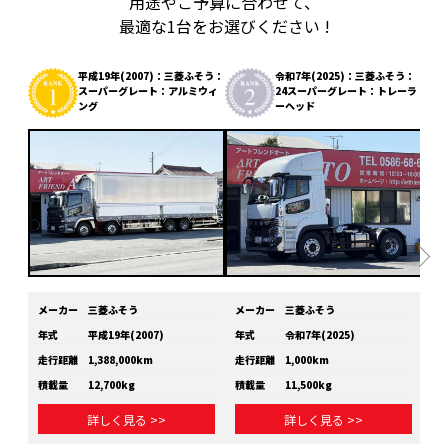
用途やご予算に合わせて、
最適な1台をお選びください !
平成19年(2007)：三菱ふそう：
令和7年(2025)：三菱ふそう：
スーパーグレート：アルミウィ
24スーパーグレート：トレーラ
ング
ーヘッド
メーカー
三菱ふそう
メーカー
三菱ふそう
メ
年式
平成19年(2007)
年式
令和7年(2025)
年
走行距離
1,388,000km
走行距離
1,000km
走
積載量
12,700kg
積載量
11,500kg
積
詳しく見る >>
詳しく見る >>