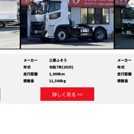
メーカー
三菱ふそう
メーカー
年式
令和7年(2025)
年式
走行距離
1,000km
走行距離
積載量
11,500kg
積載量
詳しく見る >>