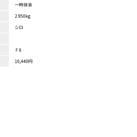
一時抹消
2.950kg
シロ
Ｆ6
10,440円