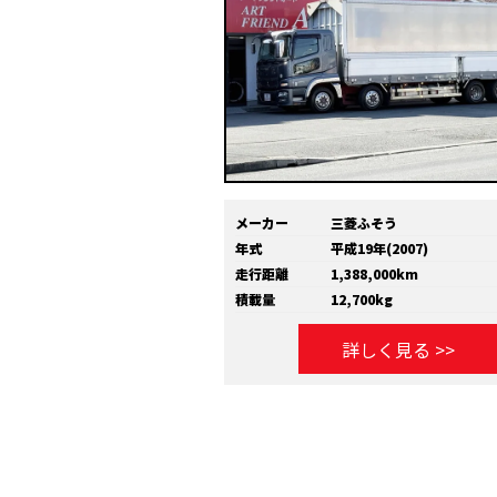
メーカー
三菱ふそう
年式
平成19年(2007)
走行距離
1,388,000km
積載量
12,700kg
詳しく見る >>