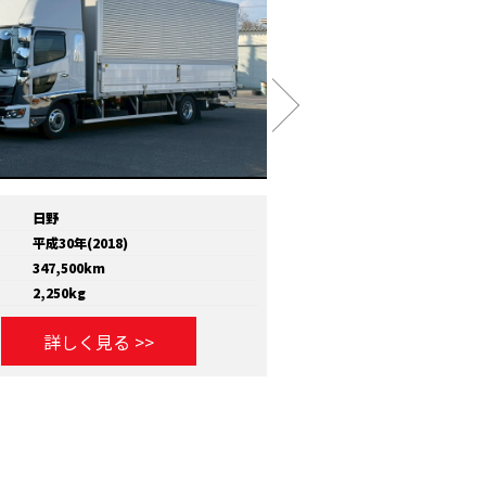
日野
メーカー
いすゞ
平成30年(2018)
年式
平成30年(2018)
347,500km
走行距離
810,000km
2,250kg
積載量
11,600kg
詳しく見る >>
詳しく見る >