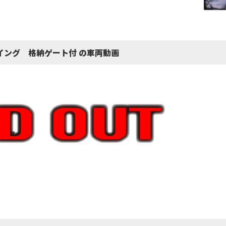
イング 格納ゲート付 の車両動画
117㎝)