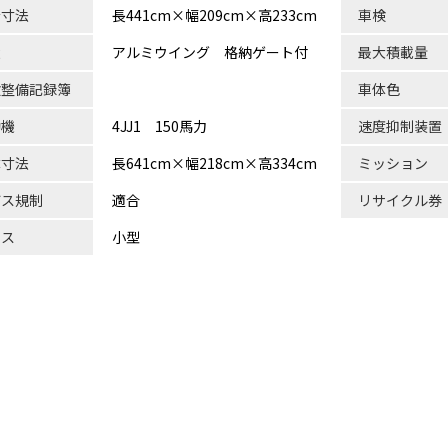
台寸法
長441cm×幅209cm×高233cm
車検
状
アルミウイング 格納ゲート付
最大積載量
検整備記録簿
車体色
動機
4JJ1 150馬力
速度抑制装置
体寸法
長641cm×幅218cm×高334cm
ミッション
ガス規制
適合
リサイクル券
ラス
小型