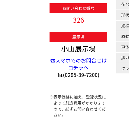
荷
お問い合わせ番号
形
326
点
原
展示場
小山展示場
車
排
☎スマホでのお問合せは
コチラへ
ク
℡(0285-39-7200)
※表示価格に加え、登録状況に
よって別途費用がかかります
ので、必ずお問い合わせくだ
さい。