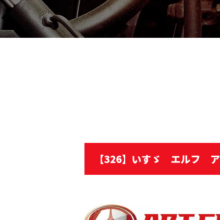
【326】いすゞ エルフ 