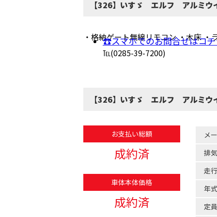
【326】いすゞ エルフ アルミウ
・格納ゲート無線リモコン ・木床 ・
☎スマホでのお問合せはコチ
℡(0285-39-7200)
【326】いすゞ エルフ アルミウ
お支払い総額
メ
成約済
排
走
車体本体価格
年
成約済
定