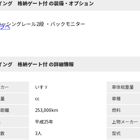
イング 格納ゲート付 の装備・オプション
ラッシングレール2段 ・バックモニター
ラへ
イング 格納ゲート付 の詳細情報
ーカー
いすゞ
車体総重量
気量
cc
車種
行距離
253,000km
燃料
式
平成25年
上物メーカー
員数
3人
型式