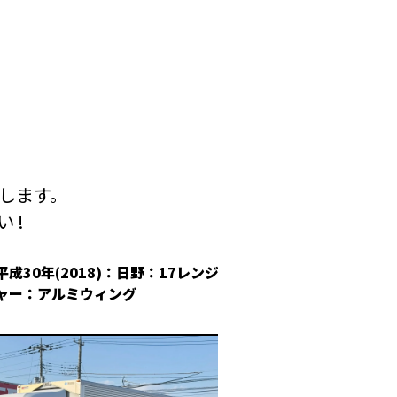
します。
 !
平成30年(2018)：日野：17レンジ
平成30年(2018
ャー：アルミウィング
冷凍ウィング