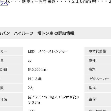
ター 床・・・鉄 ボデー内寸 長さ・・・７２１０ｍｍ 幅・・・
ラへ
ミバン ハイルーフ 増トン車 の詳細情報
ーカー
日野 スペースレンジャー
車体総重量
気量
cc
車種
行距離
640,000km
燃料
式
Ｈ１３年
上物メーカー
員数
2人
型式
長７２１cm×幅２３５cm×高２
台寸法
車検
３０cm