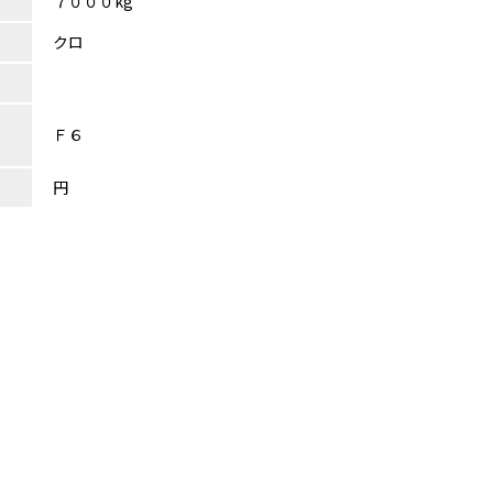
７０００kg
クロ
Ｆ６
円