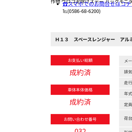
作物 ウロコ泥除けステー バックモニ
☎スマホでのお問合せはコチ
℡(0586-68-6200)
Ｈ１３ スペースレンジャー アル
お支払い総額
メ
成約済
排
走
車体本体価格
年
成約済
定
荷
お問い合わせ番号
032