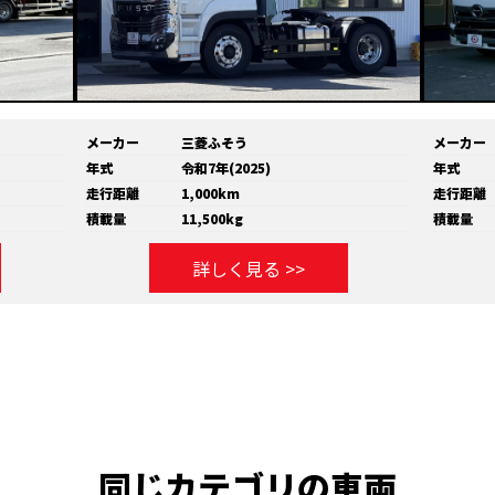
メーカー
三菱ふそう
メーカー
年式
令和7年(2025)
年式
走行距離
1,000km
走行距離
積載量
11,500kg
積載量
詳しく見る >>
同じカテゴリの車両