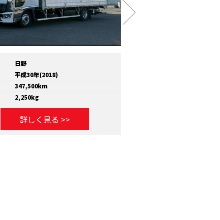
日野
メーカー
いすゞ
平成30年(2018)
年式
平成30年(2018)
347,500km
走行距離
810,000km
2,250kg
積載量
11,600kg
詳しく見る >>
詳しく見る >