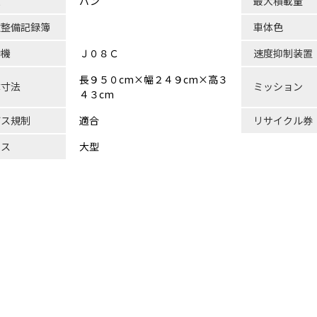
状
バン
最大積載量
検整備記録簿
車体色
動機
Ｊ０８Ｃ
速度抑制装置
長９５０cm×幅２４９cm×高３
体寸法
ミッション
４３cm
ガス規制
適合
リサイクル券
ラス
大型