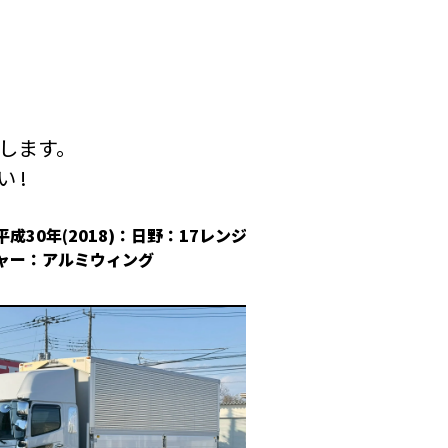
します。
 !
平成30年(2018)：日野：17レンジ
平成30年(2018
ャー：アルミウィング
冷凍ウィング