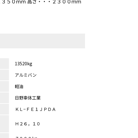
２３５０ｍｍ 高さ・・・２３００ｍｍ
13520kg
アルミバン
軽油
日野車体工業
ＫＬ−ＦＥ１ＪＰＤＡ
Ｈ２６，１０