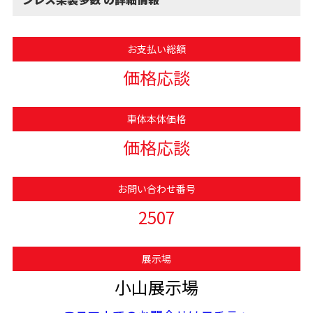
お支払い総額
価格応談
車体本体価格
価格応談
お問い合わせ番号
2507
展示場
小山展示場