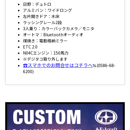
日野：デュトロ
アルミバン：ワイドロング
左片開きドア：木床
ラッシングレール2段
3人乗り：カラーバックカメラ／モニタ
オートマ：Bluetoothオーディオ
煤焼き：電動格納ミラー
ETC 2.0
N04Cエンジン：150馬力
※デジタコ取り外します
☎スマホでのお問合せはコチラへ
℡(0586-68-
6200)