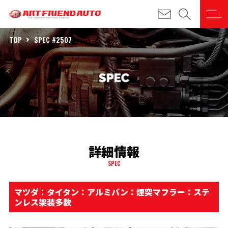
TOP
SPEC #2507
詳細情報
SPEC
マツダ：タイタン：アルミバン：煙突マフラー：ステ
ンレス架装多数