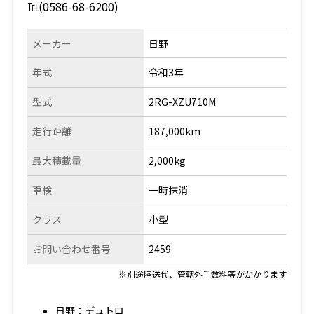
℡(0586-68-6200)
メーカー
日野
年式
令和3年
型式
2RG-XZU710M
走行距離
187,000km
最大積載量
2,000kg
車検
一時抹消
クラス
小型
お問い合わせ番号
2459
※別途陸送代、管轄外手数料等がかかります
日野：デュトロ