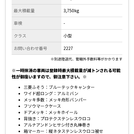
最大積載量
3,750kg
車検
-
クラス
小型
お問い合わせ番号
2227
※別途陸送代、管轄外手数料等がかかります
※一時抹消の車両は登録時最大積載量が減トンされる可能
性が御座いますので、御注意下さい。※
三菱ふそう：ブルーテックキャンター
ワイド超ロング：アルミバン
メッキ多数：メッキ舟形バンパー
フソウマークケース
ドアメッキ：メッキホイール
背抜き：プロテクステンレスウロコ
アルナアンドンヒサシ付き丸棒巻き
箱マーカー：縦ネタステンレスウロコ被せ