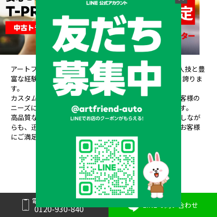
アートフレンドAUTOは、創業以来培ってきた熟練の職人技と豊
富な経験が信頼され、
20年間で10,000台もの販売実績を誇りま
す。
カスタムデザインから架装、整備、車検、保険まで、お客様の
ニーズにワンストップで対応できるのが私たちの強みです。
高品質なパーツと素材を使用し、安全性や耐久性を重視しなが
らも、
迅速丁寧な対応と競争力のある価格設定で、常にお客様
にご満足いただけるサービスを提供しています。
電話で問い合わせ
メーカーと形状から探す
LINEで問い合わせ
0120-930-840