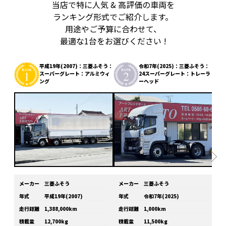
当店で特に人気 & 高評価の車両を
ランキング形式でご紹介します。
用途やご予算に合わせて、
最適な1台をお選びください !
平成19年(2007)：三菱ふそう：
令和7年(2025)：三菱ふそう：
スーパーグレート：アルミウィ
24スーパーグレート：トレーラ
ング
ーヘッド
メーカー
三菱ふそう
メーカー
三菱ふそう
メ
年式
平成19年(2007)
年式
令和7年(2025)
年
走行距離
1,388,000km
走行距離
1,000km
走
積載量
12,700kg
積載量
11,500kg
積