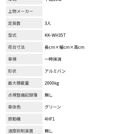
上物メーカー
定員数
3人
型式
KK-WH35T
荷台寸法
長cm×幅cm×高cm
車検
一時抹消
形状
アルミバン
最大積載量
2000kg
点検整備記録簿
無し
車体色
グリーン
原動機
4HF1
速度抑制装置
無し