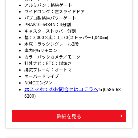
アルミバン：格納ゲート
ワイドロング：左スライドドア
パブコ製格納パワーゲート
PRAK10-6484N：3分割
キャスターストッパー分割
幅：2,000×奥：1,170(ストッパー1,040㎜)
木床：ラッシングレール2段
庫内P/Gリモコン
カラーバックカメラ／モニタ
社外ナビ：ETC：煤焼き
排気ブレーキ：オートマ
オーバードライブ
N04Cエンジン
☎スマホでのお問合せはコチラへ
℡(0586-68-
6200)
詳細を見る