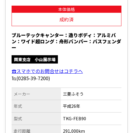
本体価格
成約済
ブルーテックキャンター：造りボディ：アルミバ
ン：ワイド超ロング：舟形バンパー：バスフェンダ
ー
関東支店 小山展示場
☎スマホでのお問合せはコチラへ
℡(0285-39-7200)
メーカー
三菱ふそう
年式
平成26年
型式
TKG-FEB90
走行距離
291,000km