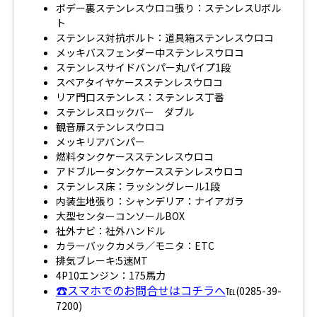
ボデー裏ステンレスウロコ張り：ステンレスUボル
ト
ステンレス対抗ボルト：道具箱ステンレスウロコ
メッキバスフェンダー中ステンレスウロコ
ステンレスサイドバンパー丸パイプ1段
スペアタイヤケースステンレスウロコ
リア門口ステンレス：ステンレス丁番
ステンレスロックバー ダブル
観音扉ステンレスウロコ
メッキリアバンパー
燃料タンクケースステンレスウロコ
アドブルータンクケースステンレスウロコ
ステンレス床：ラッシングレール1段
内装生地張り：シャンデリア：ナイアガラ
大型センターコンソールBOX
社外ナビ：社外ハンドル
カラーバックカメラ／モニタ：ETC
排気ブレーキ:5速MT
4P10エンジン：175馬力
☎スマホでのお問合せはコチラへ
℡(0285-39-
7200)