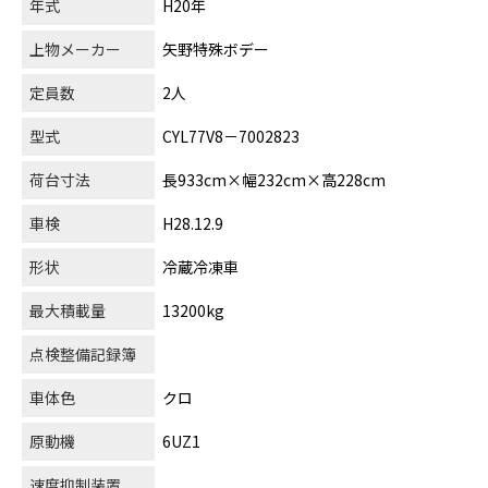
年式
H20年
上物メーカー
矢野特殊ボデー
定員数
2人
型式
CYL77V8－7002823
荷台寸法
長933cm×幅232cm×高228cm
車検
H28.12.9
形状
冷蔵冷凍車
最大積載量
13200kg
点検整備記録簿
車体色
クロ
原動機
6UZ1
速度抑制装置