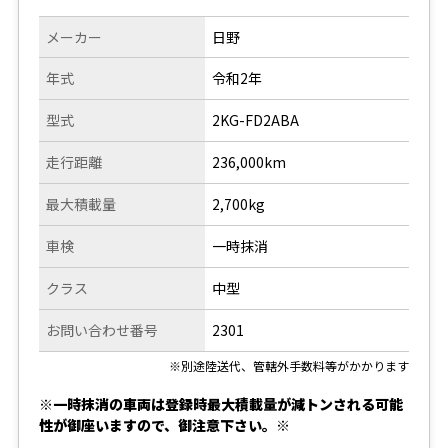
メーカー
日野
年式
令和2年
型式
2KG-FD2ABA
走行距離
236,000km
最大積載量
2,700kg
車検
一時抹消
クラス
中型
お問い合わせ番号
2301
※別途陸送代、管轄外手数料等がかかります
※一時抹消の車両は登録時最大積載量が減トンされる可能
性が御座いますので、御注意下さい。※