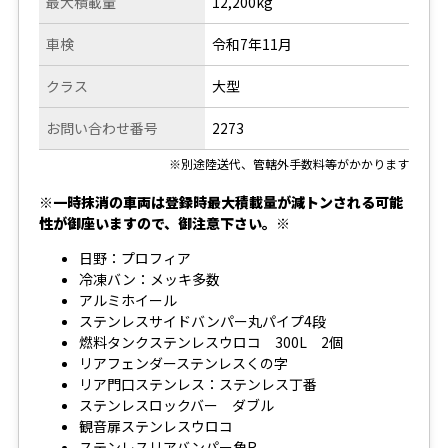
最大積載量
12,200kg
車検
令和7年11月
クラス
大型
お問い合わせ番号
2273
※別途陸送代、管轄外手数料等がかかります
※一時抹消の車両は登録時最大積載量が減トンされる可能
性が御座いますので、御注意下さい。※
日野：プロフィア
冷凍バン：メッキ多数
アルミホイール
ステンレスサイドバンパー丸パイプ4段
燃料タンクステンレスウロコ 300L 2個
リアフェンダーステンレスくの字
リア門口ステンレス：ステンレス丁番
ステンレスロックバー ダブル
観音扉ステンレスウロコ
ステンレスリアバンパー角R