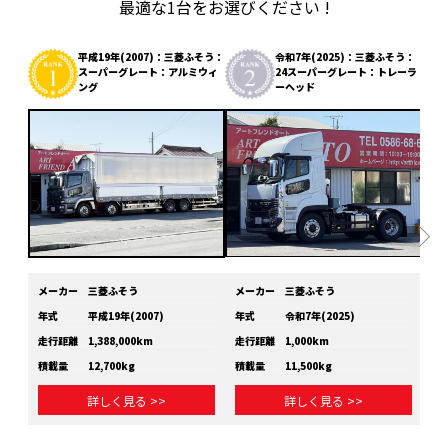
最適な1台をお選びください !
平成19年(2007)：三菱ふそう：
令和7年(2025)：三菱ふそう：
スーパーグレート：アルミウィ
24スーパーグレート：トレーラ
ング
ーヘッド
メーカー
三菱ふそう
メーカー
三菱ふそう
メ
年式
平成19年(2007)
年式
令和7年(2025)
年
走行距離
1,388,000km
走行距離
1,000km
走
積載量
12,700kg
積載量
11,500kg
積
詳しく見る >>
詳しく見る >>