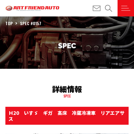
TOP
SPEC #0157
詳細情報
SPEC
Ｈ20 いすゞ ギガ 高床 冷蔵冷凍車 リアエアサ
ス