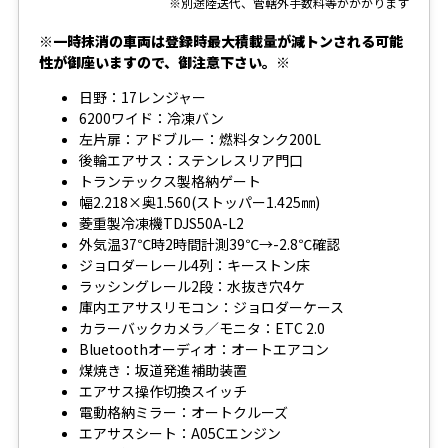
※別途陸送代、管轄外手数料等がかかります
※一時抹消の車両は登録時最大積載量が減トンされる可能
性が御座いますので、御注意下さい。※
日野：17レンジャー
6200ワイド：冷凍バン
左片扉：アドブルー：燃料タンク200L
後輪エアサス：ステンレスリア門口
トランテックス製格納ゲート
幅2.218×奥1.560(ストッパー1.425㎜)
菱重製冷凍機TDJS50A-L2
外気温37℃時2時間計測39℃→-2.8℃確認
ジョロダーレール4列：キーストン床
ラッシングレール2段：水抜き穴4ケ
庫内エアサスリモコン：ジョロダーケース
カラーバックカメラ／モニタ：ETC 2.0
Bluetoothオーディオ：オートエアコン
煤焼き：坂道発進補助装置
エアサス操作切換スイッチ
電動格納ミラー：オートクルーズ
エアサスシート：A05Cエンジン