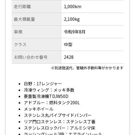
走行距離
1,000km
最大積載量
2,100kg
車検
令和9年8月
クラス
中型
お問い合わせ番号
2428
※別途陸送代、管轄外手数料等がかかります
日野：17レンジャー
冷凍ウィング：メッキ多数
菱重製冷凍機TDJW50D
アドブルー：燃料タンク200L
メッキホイール
ステンレス丸パイプサイドバンパー
リア門口ステンレス：ステンレス丁番
ステンレスロックバー：アルミシマ床
ラッシングレール2段：エアラインレール