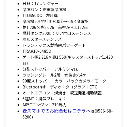
日野：17レンジャー
冷凍バン：菱重製冷凍機
TDJS50DC：左片扉
冷凍機2時間計測+10度→-19.4度確認
幅1.206×高2.026 前壁から1.122㎜
燃料タンク200L：リア門口ステンレス
ボルスターステンレス
トランテックス製格納パワーゲート
TRAK10-6485D
ゲート幅2.216×奥1.550(キャスターストッパ1.420
㎜)
分割ストッパー：アルミシマ床
ラッシングレール2段：水抜き穴4ケ
90度ストッパー：カラーバックカメラ／モニタ
Bluetoothオーディオ：タコグラフ：ETC
オートエアコン：煤焼き：坂道発進補助装置
6速MT：排気ブレーキ：
A05Cエンジン：210馬力
☎スマホでのお問合せはコチラへ
℡(0586-68-
6200)