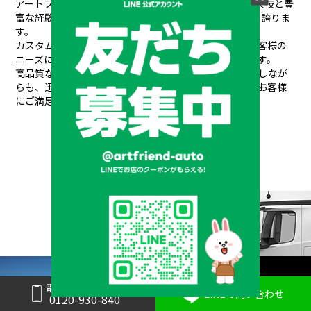
アートフレンドAUTOは、創業以来培ってきた熟練の職人技と豊
富な経験が信頼され、
20年間で10,000台もの販売実績を誇りま
す。
カスタムデザインから架装、整備、車検、保険まで、お客様の
ニーズにワンストップで対応できるのが私たちの強みです。
高品質なパーツと素材を使用し、安全性や耐久性を重視しなが
らも、
迅速丁寧な対応と競争力のある価格設定で、常にお客様
にご満足いただけるサービスを提供しています。
メーカーと形状から探す
BRAND & TYPE
電話で問い合わせ
LINEで問い合わせ
©2020
中古トラック・大型トラッ
0120-930-840
ク販売はART FRIEND AUTO