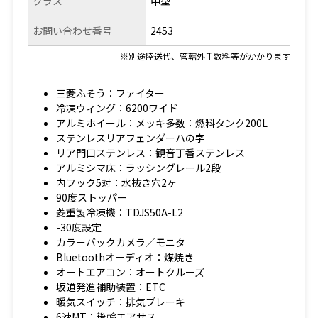
クラス
中型
お問い合わせ番号
2453
※別途陸送代、管轄外手数料等がかかります
三菱ふそう：ファイター
冷凍ウィング：6200ワイド
アルミホイール：メッキ多数：燃料タンク200L
ステンレスリアフェンダーハの字
リア門口ステンレス：観音丁番ステンレス
アルミシマ床：ラッシングレール2段
内フック5対：水抜き穴2ヶ
90度ストッパー
菱重製冷凍機：TDJS50A-L2
-30度設定
カラーバックカメラ／モニタ
Bluetoothオーディオ：煤焼き
オートエアコン：オートクルーズ
坂道発進補助装置：ETC
暖気スイッチ：排気ブレーキ
6速MT：後輪エアサス