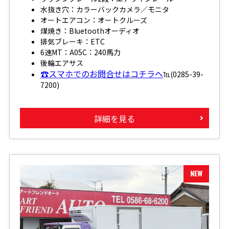
水抜き穴：カラーバックカメラ／モニタ
オートエアコン：オートクルーズ
煤焼き：Bluetoothオーディオ
排気ブレーキ：ETC
6速MT：A05C：240馬力
後輪エアサス
☎スマホでのお問合せはコチラへ
℡(0285-39-
7200)
詳細を見る