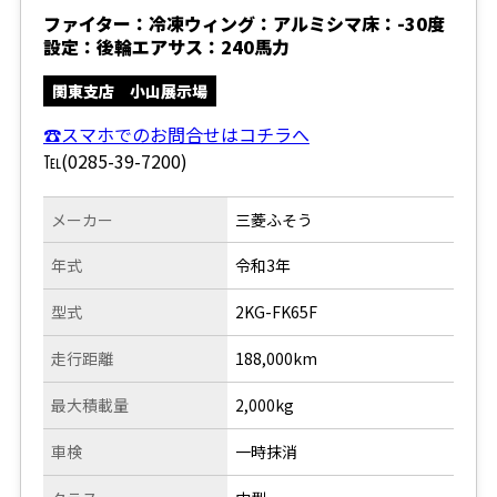
ファイター：冷凍ウィング：アルミシマ床：-30度
設定：後輪エアサス：240馬力
関東支店 小山展示場
☎スマホでのお問合せはコチラへ
℡(0285-39-7200)
メーカー
三菱ふそう
年式
令和3年
型式
2KG-FK65F
走行距離
188,000km
最大積載量
2,000kg
車検
一時抹消