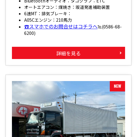
Bluetoothオーディオ：タコグラフ：ETC
オートエアコン：煤焼き：坂道発進補助装置
6速MT：排気ブレーキ：
A05Cエンジン：210馬力
☎スマホでのお問合せはコチラへ
℡(0586-68-
6200)
詳細を見る