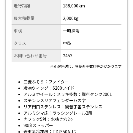
走行距離
188,000km
最大積載量
2,000kg
車検
一時抹消
クラス
中型
お問い合わせ番号
2453
※別途陸送代、管轄外手数料等がかかります
三菱ふそう：ファイター
冷凍ウィング：6200ワイド
アルミホイール：メッキ多数：燃料タンク200L
ステンレスリアフェンダーハの字
リア門口ステンレス：観音丁番ステンレス
アルミシマ床：ラッシングレール2段
内フック5対：水抜き穴2ヶ
90度ストッパー
菱重製冷凍機：TDJS50A-L2