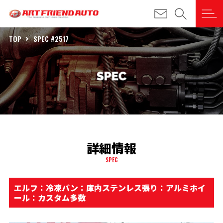
TOP
SPEC #2517
詳細情報
SPEC
エルフ：冷凍バン：庫内ステンレス張り：アルミホイ
ール：カスタム多数