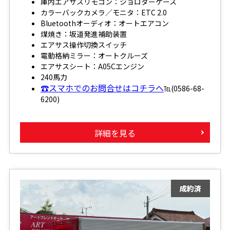
庫内エアサスリモコン：ジョロダーケース
カラーバックカメラ／モニタ：ETC 2.0
Bluetoothオーディオ：オートエアコン
煤焼き：坂道発進補助装置
エアサス操作切換スイッチ
電動格納ミラー：オートクルーズ
エアサスシート：A05Cエンジン
240馬力
☎スマホでのお問合せはコチラへ
℡(0586-68-
6200)
詳細を見る