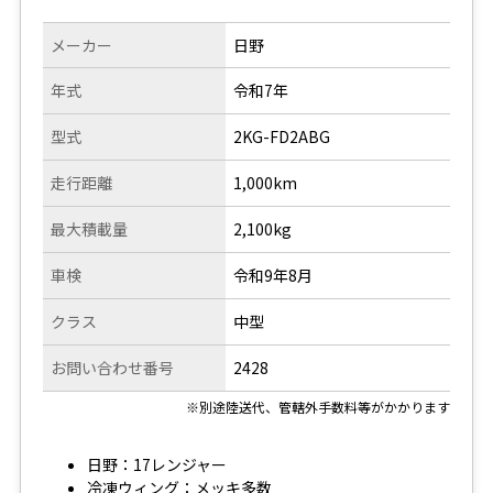
メーカー
日野
年式
令和7年
型式
2KG-FD2ABG
走行距離
1,000km
最大積載量
2,100kg
車検
令和9年8月
クラス
中型
お問い合わせ番号
2428
※別途陸送代、管轄外手数料等がかかります
日野：17レンジャー
冷凍ウィング：メッキ多数