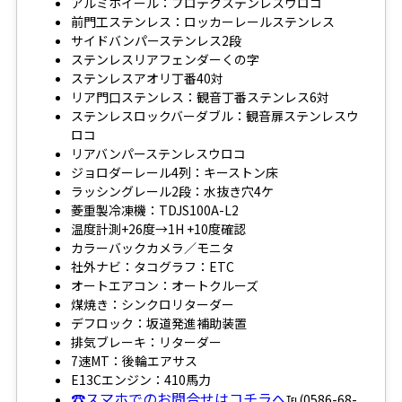
アルミホイール：プロテクステンレスウロコ
前門工ステンレス：ロッカーレールステンレス
サイドバンパーステンレス2段
ステンレスリアフェンダーくの字
ステンレスアオリ丁番40対
リア門口ステンレス：観音丁番ステンレス6対
ステンレスロックバーダブル：観音扉ステンレスウ
ロコ
リアバンパーステンレスウロコ
ジョロダーレール4列：キーストン床
ラッシングレール2段：水抜き穴4ケ
菱重製冷凍機：TDJS100A-L2
温度計測+26度→1H +10度確認
カラーバックカメラ／モニタ
社外ナビ：タコグラフ：ETC
オートエアコン：オートクルーズ
煤焼き：シンクロリターダー
デフロック：坂道発進補助装置
排気ブレーキ：リターダー
7速MT：後輪エアサス
E13Cエンジン：410馬力
☎スマホでのお問合せはコチラへ
℡(0586-68-