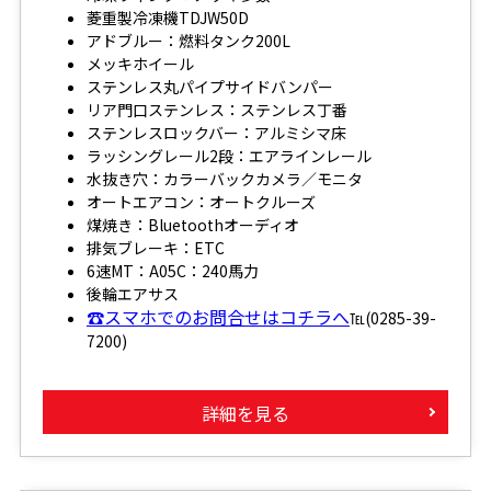
菱重製冷凍機TDJW50D
アドブルー：燃料タンク200L
メッキホイール
ステンレス丸パイプサイドバンパー
リア門口ステンレス：ステンレス丁番
ステンレスロックバー：アルミシマ床
ラッシングレール2段：エアラインレール
水抜き穴：カラーバックカメラ／モニタ
オートエアコン：オートクルーズ
煤焼き：Bluetoothオーディオ
排気ブレーキ：ETC
6速MT：A05C：240馬力
後輪エアサス
☎スマホでのお問合せはコチラへ
℡(0285-39-
7200)
詳細を見る