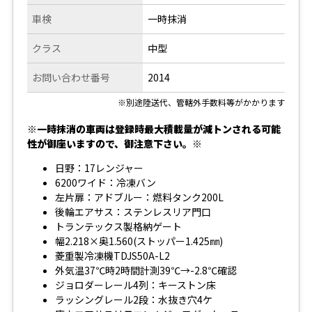
車検
一時抹消
クラス
中型
お問い合わせ番号
2014
※別途陸送代、管轄外手数料等がかかります
※一時抹消の車両は登録時最大積載量が減トンされる可能
性が御座いますので、御注意下さい。※
日野：17レンジャー
6200ワイド：冷凍バン
左片扉：アドブルー：燃料タンク200L
後輪エアサス：ステンレスリア門口
トランテックス製格納ゲート
幅2.218×奥1.560(ストッパー1.425㎜)
菱重製冷凍機TDJS50A-L2
外気温37℃時2時間計測39℃→-2.8℃確認
ジョロダーレール4列：キーストン床
ラッシングレール2段：水抜き穴4ケ