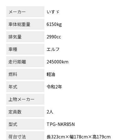
メーカー
いすゞ
車体総重量
6150kg
排気量
2990cc
車種
エルフ
走行距離
245000km
燃料
軽油
年式
令和2年
上物メーカー
定員数
2人
型式
TPG-NKR85N
荷台寸法
長323cm×幅178cm×高179cm