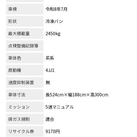
車検
令和8年7月
形状
冷凍バン
最大積載量
2450kg
点検整備記録簿
車体色
茶系
原動機
4JJ1
速度抑制装置
無
車体寸法
長524cm×幅188cm×高300cm
ミッション
5速マニュアル
排ガス規制
適合
リサイクル券
9170円