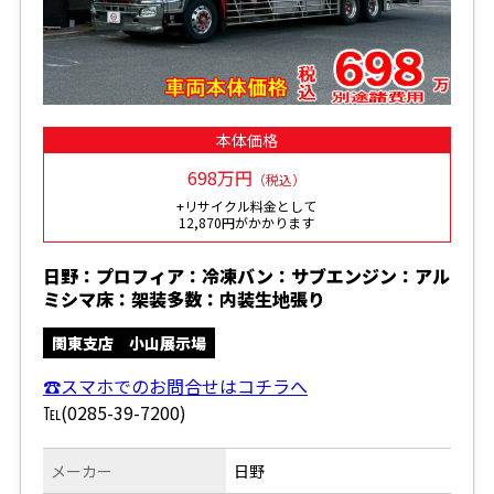
本体価格
698万円
（税込）
+リサイクル料金として
12,870円がかかります
日野：プロフィア：冷凍バン：サブエンジン：アル
ミシマ床：架装多数：内装生地張り
関東支店 小山展示場
☎スマホでのお問合せはコチラへ
℡(0285-39-7200)
メーカー
日野