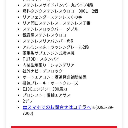
ステンレスサイドバンパー丸パイプ4段
燃料タンクステンレスウロコ 300L 2個
リアフェンダーステンレスくの字
リア門口ステンレス：ステンレス丁番
ステンレスロックバー ダブル
観音扉ステンレスウロコ
ステンレスリアバンパー角R
アルミシマ床：ラッシングレール2段
菱重製サブエンジン式冷凍機
TU73D：スタンバイ
内装生地張り：シャンデリア
社外ナビ：デフロック
オートエアコン：坂道発進補助装置
排気ブレーキ：オートクルーズ
E13Cエンジン：380馬力
プロシフト：後輪エアサス
2デフ
☎スマホでのお問合せはコチラへ
℡(0285-39-
7200)