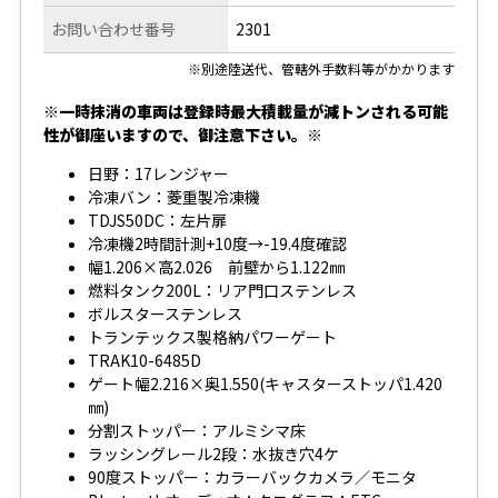
お問い合わせ番号
2301
※別途陸送代、管轄外手数料等がかかります
※一時抹消の車両は登録時最大積載量が減トンされる可能
性が御座いますので、御注意下さい。※
日野：17レンジャー
冷凍バン：菱重製冷凍機
TDJS50DC：左片扉
冷凍機2時間計測+10度→-19.4度確認
幅1.206×高2.026 前壁から1.122㎜
燃料タンク200L：リア門口ステンレス
ボルスターステンレス
トランテックス製格納パワーゲート
TRAK10-6485D
ゲート幅2.216×奥1.550(キャスターストッパ1.420
㎜)
分割ストッパー：アルミシマ床
ラッシングレール2段：水抜き穴4ケ
90度ストッパー：カラーバックカメラ／モニタ