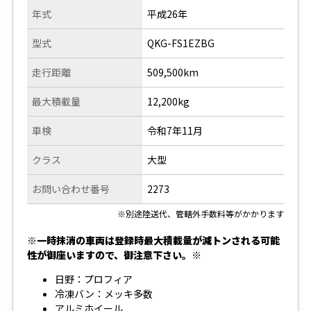
年式
平成26年
型式
QKG-FS1EZBG
走行距離
509,500km
最大積載量
12,200kg
車検
令和7年11月
クラス
大型
お問い合わせ番号
2273
※別途陸送代、管轄外手数料等がかかります
※一時抹消の車両は登録時最大積載量が減トンされる可能
性が御座いますので、御注意下さい。※
日野：プロフィア
冷凍バン：メッキ多数
アルミホイール