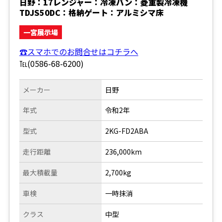
日野：17レンジャー：冷凍バン：菱重製冷凍機
TDJS50DC：格納ゲート：アルミシマ床
一宮展示場
☎スマホでのお問合せはコチラへ
℡(0586-68-6200)
メーカー
日野
年式
令和2年
型式
2KG-FD2ABA
走行距離
236,000km
最大積載量
2,700kg
車検
一時抹消
クラス
中型