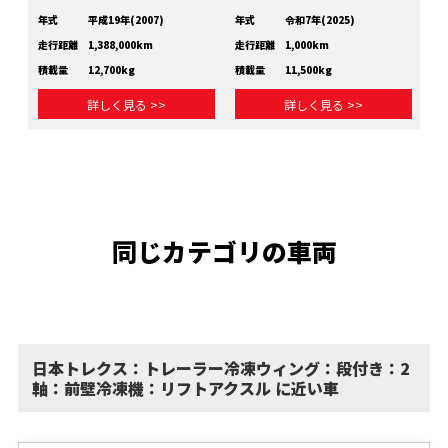
年式
平成19年(2007)
年式
令和7年(2025)
年
走行距離
1,388,000km
走行距離
1,000km
走
積載量
12,700kg
積載量
11,500kg
積
詳しく見る >>
詳しく見る >>
同じカテゴリの車両
日本トレクス：トレーラー冷凍ウィング：段付き：2
軸：前壁冷凍機：リフトアクスル に近い車