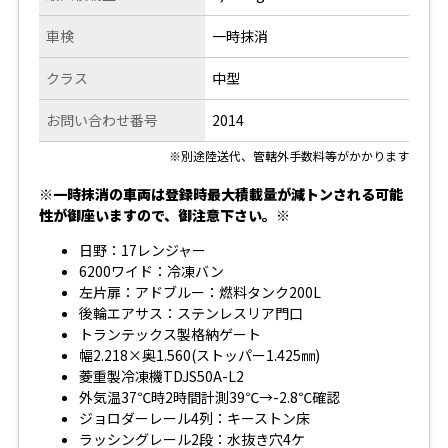
車検
一時抹消
クラス
中型
お問い合わせ番号
2014
※別途陸送代、管轄外手数料等がかかります
※一時抹消の車両は登録時最大積載量が減トンされる可能
性が御座いますので、御注意下さい。※
日野：17レンジャー
6200ワイド：冷凍バン
左片扉：アドブルー：燃料タンク200L
後輪エアサス：ステンレスリア門口
トランテックス製格納ゲート
幅2.218×奥1.560(ストッパー1.425㎜)
菱重製冷凍機TDJS50A-L2
外気温37℃時2時間計測39℃→-2.8℃確認
ジョロダーレール4列：キーストン床
ラッシングレール2段：水抜き穴4ケ