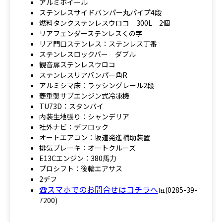
アルミホイール
ステンレスサイドバンパー丸パイプ4段
燃料タンクステンレスウロコ 300L 2個
リアフェンダーステンレスくの字
リア門口ステンレス：ステンレス丁番
ステンレスロックバー ダブル
観音扉ステンレスウロコ
ステンレスリアバンパー角R
アルミシマ床：ラッシングレール2段
菱重製サブエンジン式冷凍機
TU73D：スタンバイ
内装生地張り：シャンデリア
社外ナビ：デフロック
オートエアコン：坂道発進補助装置
排気ブレーキ：オートクルーズ
E13Cエンジン：380馬力
プロシフト：後輪エアサス
2デフ
☎スマホでのお問合せはコチラへ
℡(0285-39-
7200)