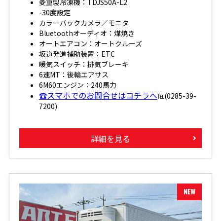
菱重製冷凍機：TDJS50A-L2
-30度設定
カラーバックカメラ／モニタ
Bluetoothオーディオ：煤焼き
オートエアコン：オートクルーズ
坂道発進補助装置：ETC
暖気スイッチ：排気ブレーキ
6速MT：後輪エアサス
6M60エンジン：240馬力
☎スマホでのお問合せはコチラへ
℡(0285-39-
7200)
詳細を見る