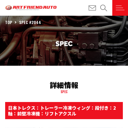
TOP
SPEC #2044
詳細情報
SPEC
日本トレクス：トレーラー冷凍ウィング：段付き：2
軸：前壁冷凍機：リフトアクスル