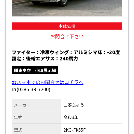
本体価格
お問合せ下さい
ファイター：冷凍ウィング：アルミシマ床：-30度
設定：後輪エアサス：240馬力
関東支店 小山展示場
☎スマホでのお問合せはコチラへ
℡(0285-39-7200)
メーカー
三菱ふそう
年式
令和3年
型式
2KG-FK65F