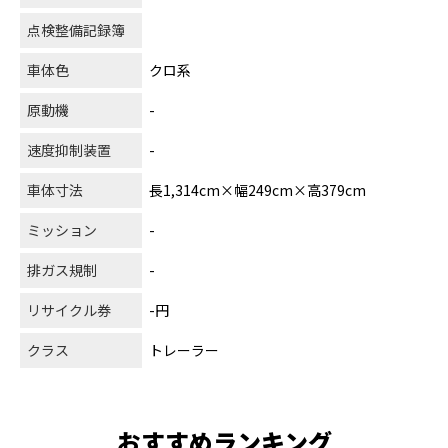
点検整備記録簿
車体色
クロ系
原動機
-
速度抑制装置
-
車体寸法
長1,314cm×幅249cm×高379cm
ミッション
-
排ガス規制
-
リサイクル券
-円
クラス
トレーラー
おすすめランキング