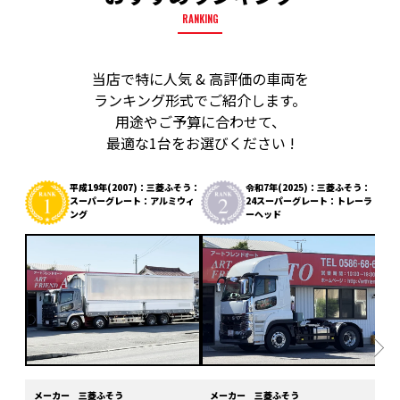
RANKING
当店で特に人気 & 高評価の車両を
ランキング形式でご紹介します。
用途やご予算に合わせて、
最適な1台をお選びください !
平成19年(2007)：三菱ふそう：
令和7年(2025)：三菱ふそう：
スーパーグレート：アルミウィ
24スーパーグレート：トレーラ
ング
ーヘッド
メーカー
三菱ふそう
メーカー
三菱ふそう
メ