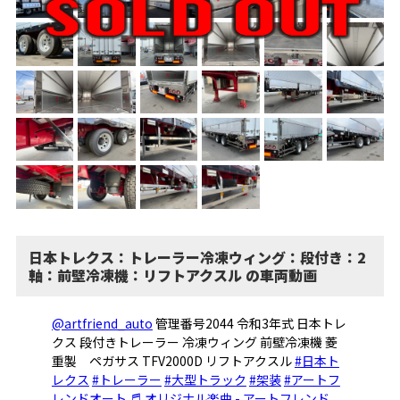
日本トレクス：トレーラー冷凍ウィング：段付き：2
軸：前壁冷凍機：リフトアクスル の車両動画
@artfriend_auto
管理番号2044 令和3年式 日本トレ
クス 段付きトレーラー 冷凍ウィング 前壁冷凍機 菱
重製 ペガサス TFV2000D リフトアクスル
#日本ト
レクス
#トレーラー
#大型トラック
#架装
#アートフ
レンドオート
♬ オリジナル楽曲 - アートフレンド