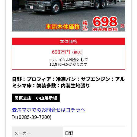
本体価格
698万円
（税込）
+リサイクル料金として
12,870円がかかります
日野：プロフィア：冷凍バン：サブエンジン：アル
ミシマ床：架装多数：内装生地張り
関東支店 小山展示場
☎スマホでのお問合せはコチラへ
℡(0285-39-7200)
メーカー
日野