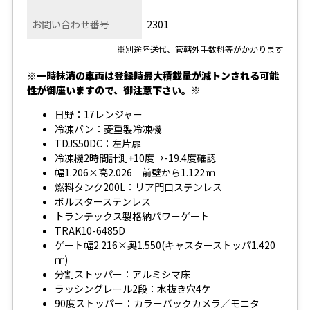
お問い合わせ番号
2301
※別途陸送代、管轄外手数料等がかかります
※一時抹消の車両は登録時最大積載量が減トンされる可能
性が御座いますので、御注意下さい。※
日野：17レンジャー
冷凍バン：菱重製冷凍機
TDJS50DC：左片扉
冷凍機2時間計測+10度→-19.4度確認
幅1.206×高2.026 前壁から1.122㎜
燃料タンク200L：リア門口ステンレス
ボルスターステンレス
トランテックス製格納パワーゲート
TRAK10-6485D
ゲート幅2.216×奥1.550(キャスターストッパ1.420
㎜)
分割ストッパー：アルミシマ床
ラッシングレール2段：水抜き穴4ケ
90度ストッパー：カラーバックカメラ／モニタ