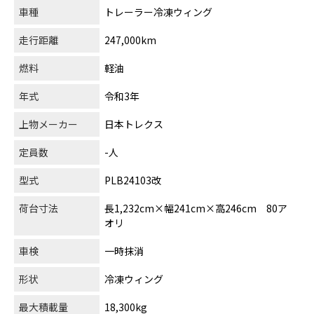
車種
トレーラー冷凍ウィング
走行距離
247,000km
燃料
軽油
年式
令和3年
上物メーカー
日本トレクス
定員数
-人
型式
PLB24103改
荷台寸法
長1,232cm×幅241cm×高246cm 80ア
オリ
車検
一時抹消
形状
冷凍ウィング
最大積載量
18,300kg