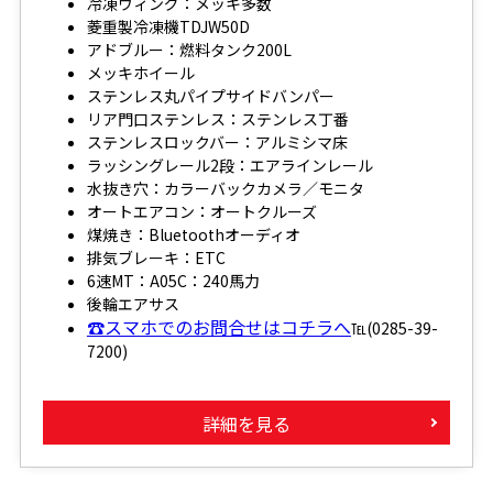
冷凍ウィング：メッキ多数
菱重製冷凍機TDJW50D
アドブルー：燃料タンク200L
メッキホイール
ステンレス丸パイプサイドバンパー
リア門口ステンレス：ステンレス丁番
ステンレスロックバー：アルミシマ床
ラッシングレール2段：エアラインレール
水抜き穴：カラーバックカメラ／モニタ
オートエアコン：オートクルーズ
煤焼き：Bluetoothオーディオ
排気ブレーキ：ETC
6速MT：A05C：240馬力
後輪エアサス
☎スマホでのお問合せはコチラへ
℡(0285-39-
7200)
詳細を見る