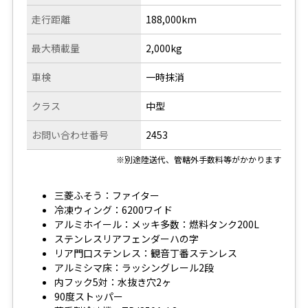
走行距離
188,000km
最大積載量
2,000kg
車検
一時抹消
クラス
中型
お問い合わせ番号
2453
※別途陸送代、管轄外手数料等がかかります
三菱ふそう：ファイター
冷凍ウィング：6200ワイド
アルミホイール：メッキ多数：燃料タンク200L
ステンレスリアフェンダーハの字
リア門口ステンレス：観音丁番ステンレス
アルミシマ床：ラッシングレール2段
内フック5対：水抜き穴2ヶ
90度ストッパー