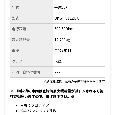
年式
平成26年
型式
QKG-FS1EZBG
走行距離
509,500km
最大積載量
12,200kg
車検
令和7年11月
クラス
大型
お問い合わせ番号
2273
※別途陸送代、管轄外手数料等がかかります
※一時抹消の車両は登録時最大積載量が減トンされる可能
性が御座いますので、御注意下さい。※
日野：プロフィア
冷凍バン：メッキ多数