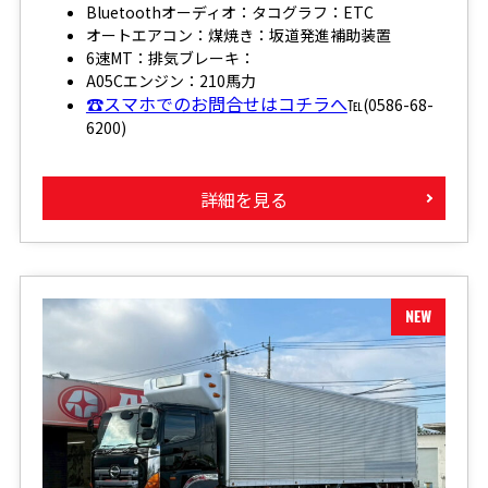
Bluetoothオーディオ：タコグラフ：ETC
オートエアコン：煤焼き：坂道発進補助装置
6速MT：排気ブレーキ：
A05Cエンジン：210馬力
☎スマホでのお問合せはコチラへ
℡(0586-68-
6200)
詳細を見る