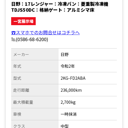
日野：17レンジャー：冷凍バン：菱重製冷凍機
TDJS50DC：格納ゲート：アルミシマ床
一宮展示場
☎スマホでのお問合せはコチラへ
℡(0586-68-6200)
メーカー
日野
年式
令和2年
型式
2KG-FD2ABA
走行距離
236,000km
最大積載量
2,700kg
車検
一時抹消
クラス
中型