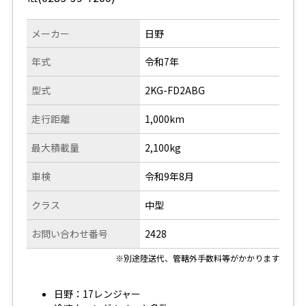
メーカー
日野
年式
令和7年
型式
2KG-FD2ABG
走行距離
1,000km
最大積載量
2,100kg
車検
令和9年8月
クラス
中型
お問い合わせ番号
2428
※別途陸送代、管轄外手数料等がかかります
日野：17レンジャー