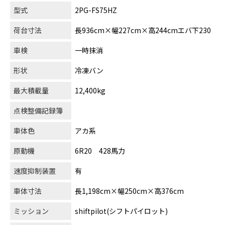
型式
2PG-FS75HZ
荷台寸法
長936cm×幅227cm×高244cmエバ下230
車検
一時抹消
形状
冷凍バン
最大積載量
12,400kg
点検整備記録簿
車体色
アカ系
原動機
6R20 428馬力
速度抑制装置
有
車体寸法
長1,198cm×幅250cm×高376cm
ミッション
shiftpilot(シフトパイロット)