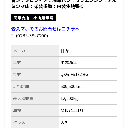
日野：プロフィア：冷凍バン：サブエンジン：アル
ミシマ床：架装多数：内装生地張り
関東支店 小山展示場
☎スマホでのお問合せはコチラへ
℡(0285-39-7200)
メーカー
日野
年式
平成26年
型式
QKG-FS1EZBG
走行距離
509,500km
最大積載量
12,200kg
車検
令和7年11月
クラス
大型