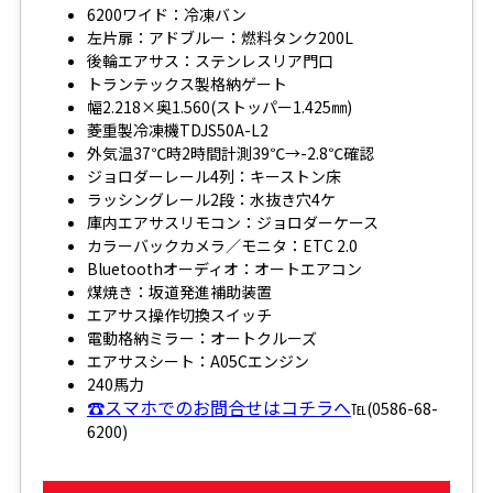
6200ワイド：冷凍バン
左片扉：アドブルー：燃料タンク200L
後輪エアサス：ステンレスリア門口
トランテックス製格納ゲート
幅2.218×奥1.560(ストッパー1.425㎜)
菱重製冷凍機TDJS50A-L2
外気温37℃時2時間計測39℃→-2.8℃確認
ジョロダーレール4列：キーストン床
ラッシングレール2段：水抜き穴4ケ
庫内エアサスリモコン：ジョロダーケース
カラーバックカメラ／モニタ：ETC 2.0
Bluetoothオーディオ：オートエアコン
煤焼き：坂道発進補助装置
エアサス操作切換スイッチ
電動格納ミラー：オートクルーズ
エアサスシート：A05Cエンジン
240馬力
☎スマホでのお問合せはコチラへ
℡(0586-68-
6200)