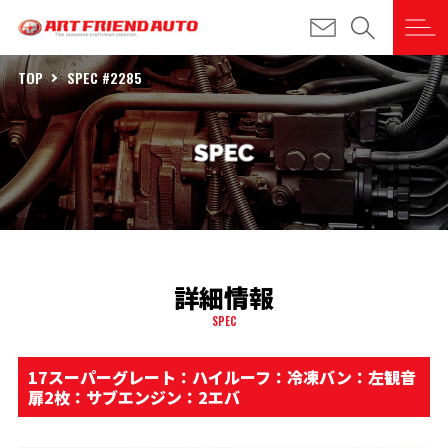
TOP
SPEC #2285
詳細情報
SPEC
17スーパーグレート：ハイルーフ：冷凍バン：左観音
扉2枚：サブエンジン：2エバ