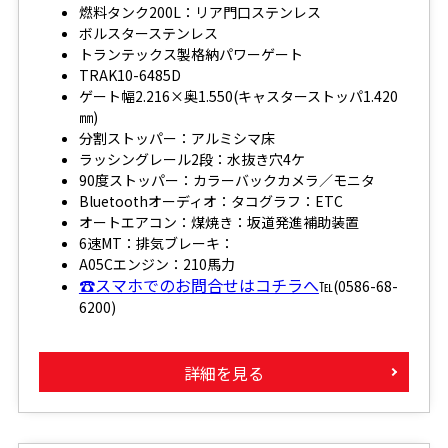
燃料タンク200L：リア門口ステンレス
ボルスターステンレス
トランテックス製格納パワーゲート
TRAK10-6485D
ゲート幅2.216×奥1.550(キャスターストッパ1.420
㎜)
分割ストッパー：アルミシマ床
ラッシングレール2段：水抜き穴4ケ
90度ストッパー：カラーバックカメラ／モニタ
Bluetoothオーディオ：タコグラフ：ETC
オートエアコン：煤焼き：坂道発進補助装置
6速MT：排気ブレーキ：
A05Cエンジン：210馬力
☎スマホでのお問合せはコチラへ
℡(0586-68-
6200)
詳細を見る