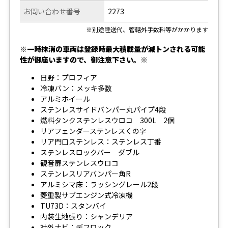
お問い合わせ番号
2273
※別途陸送代、管轄外手数料等がかかります
※一時抹消の車両は登録時最大積載量が減トンされる可能
性が御座いますので、御注意下さい。※
日野：プロフィア
冷凍バン：メッキ多数
アルミホイール
ステンレスサイドバンパー丸パイプ4段
燃料タンクステンレスウロコ 300L 2個
リアフェンダーステンレスくの字
リア門口ステンレス：ステンレス丁番
ステンレスロックバー ダブル
観音扉ステンレスウロコ
ステンレスリアバンパー角R
アルミシマ床：ラッシングレール2段
菱重製サブエンジン式冷凍機
TU73D：スタンバイ
内装生地張り：シャンデリア
社外ナビ：デフロック