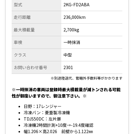
型式
2KG-FD2ABA
走行距離
236,000km
最大積載量
2,700kg
車検
一時抹消
クラス
中型
お問い合わせ番号
2301
※別途陸送代、管轄外手数料等がかかります
※一時抹消の車両は登録時最大積載量が減トンされる可能
性が御座いますので、御注意下さい。※
日野：17レンジャー
冷凍バン：菱重製冷凍機
TDJS50DC：左片扉
冷凍機2時間計測+10度→-19.4度確認
幅1.206×高2.026 前壁から1.122㎜