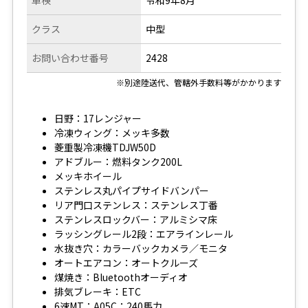
車検
令和9年8月
クラス
中型
お問い合わせ番号
2428
※別途陸送代、管轄外手数料等がかかります
日野：17レンジャー
冷凍ウィング：メッキ多数
菱重製冷凍機TDJW50D
アドブルー：燃料タンク200L
メッキホイール
ステンレス丸パイプサイドバンパー
リア門口ステンレス：ステンレス丁番
ステンレスロックバー：アルミシマ床
ラッシングレール2段：エアラインレール
水抜き穴：カラーバックカメラ／モニタ
オートエアコン：オートクルーズ
煤焼き：Bluetoothオーディオ
排気ブレーキ：ETC
6速MT：A05C：240馬力