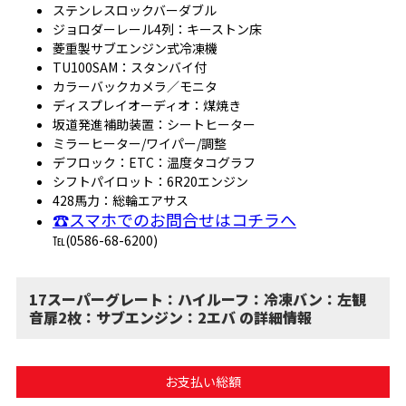
ステンレスロックバーダブル
ジョロダーレール4列：キーストン床
菱重製サブエンジン式冷凍機
TU100SAM：スタンバイ付
カラーバックカメラ／モニタ
ディスプレイオーディオ：煤焼き
坂道発進補助装置：シートヒーター
ミラーヒーター/ワイパー/調整
デフロック：ETC：温度タコグラフ
シフトパイロット：6R20エンジン
428馬力：総輪エアサス
☎スマホでのお問合せはコチラへ
℡(0586-68-6200)
17スーパーグレート：ハイルーフ：冷凍バン：左観
音扉2枚：サブエンジン：2エバ の詳細情報
お支払い総額