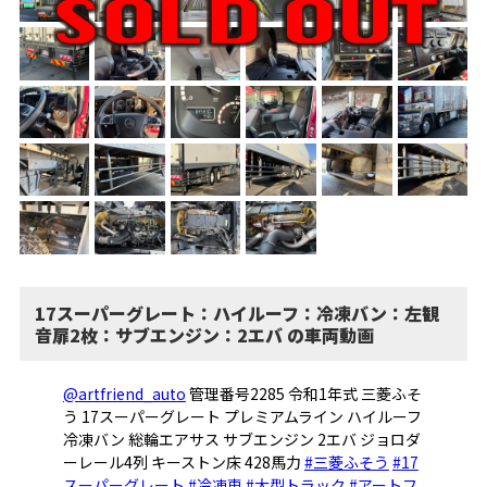
17スーパーグレート：ハイルーフ：冷凍バン：左観
音扉2枚：サブエンジン：2エバ の車両動画
@artfriend_auto
管理番号2285 令和1年式 三菱ふそ
う 17スーパーグレート プレミアムライン ハイルーフ
冷凍バン 総輪エアサス サブエンジン 2エバ ジョロダ
ーレール4列 キーストン床 428馬力
#三菱ふそう
#17
スーパーグレート
#冷凍車
#大型トラック
#アートフ