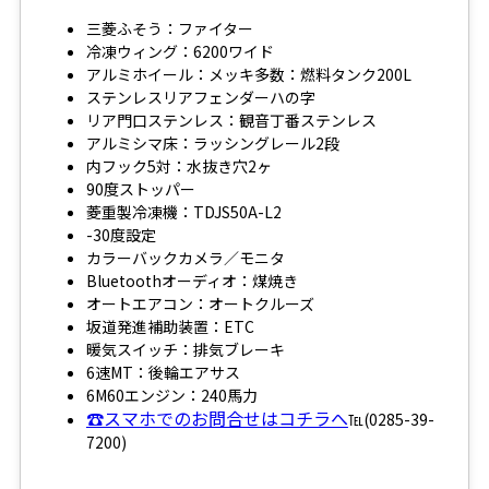
三菱ふそう：ファイター
冷凍ウィング：6200ワイド
アルミホイール：メッキ多数：燃料タンク200L
ステンレスリアフェンダーハの字
リア門口ステンレス：観音丁番ステンレス
アルミシマ床：ラッシングレール2段
内フック5対：水抜き穴2ヶ
90度ストッパー
菱重製冷凍機：TDJS50A-L2
-30度設定
カラーバックカメラ／モニタ
Bluetoothオーディオ：煤焼き
オートエアコン：オートクルーズ
坂道発進補助装置：ETC
暖気スイッチ：排気ブレーキ
6速MT：後輪エアサス
6M60エンジン：240馬力
☎スマホでのお問合せはコチラへ
℡(0285-39-
7200)