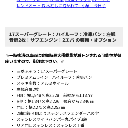
レンドオート
♬ 木枯しに抱かれて - 小泉 今日子
17スーパーグレート：ハイルーフ：冷凍バン：左観
音扉2枚：サブエンジン：2エバ の装備・オプション
※一時抹消の車両は登録時最大積載量が減トンされる可能性が御
座いますので、御注意下さい。※
三菱ふそう：17スーパーグレート
プレミアムライン：ハイルーフ：冷凍バン
メッキ多数：アルミホイール
左観音扉2枚
F側：幅1,848×高2.228 前壁から1.187㎜
R側：幅1.847×高2.226 観音から2.346㎜
門口：幅2.275×高2.253㎜
2軸目後ろ側よりステンレスフェンダーハの字
ステンレスサイドバンパー丸パイプ3段
リア門口ステンレス：ステンレス丁番