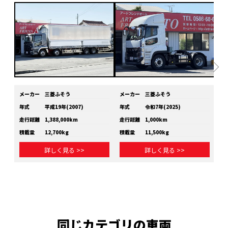
メーカー
三菱ふそう
メーカー
三菱ふそう
メ
年式
平成19年(2007)
年式
令和7年(2025)
年
走行距離
1,388,000km
走行距離
1,000km
走
積載量
12,700kg
積載量
11,500kg
積
詳しく見る >>
詳しく見る >>
同じカテゴリの車両