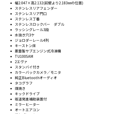
幅2.047×高2.132(前壁より2.183㎜の位置)
ステンレスリアフェンダー
ステンレスリア門口
ステンレス丁番
ステンレスロックバー ダブル
ラッシングレール3段
水抜き穴3ケ
ジョロダーレール4列
キーストン床
菱重製サブエンジン式冷凍機
TU100SAM
2エヴァ
スタンバイ付き
カラーバックカメラ／モニタ
純正Bluetoothオーディオ
タコグラフ
煤焼き
キックドライブ
坂道発進補助装置付
ミラーヒーター
オートエアコン