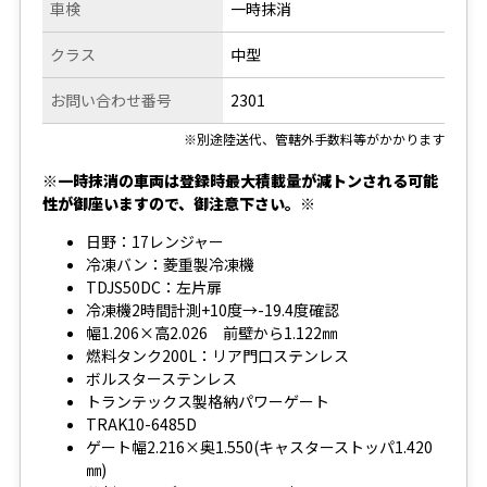
車検
一時抹消
クラス
中型
お問い合わせ番号
2301
※別途陸送代、管轄外手数料等がかかります
※一時抹消の車両は登録時最大積載量が減トンされる可能
性が御座いますので、御注意下さい。※
日野：17レンジャー
冷凍バン：菱重製冷凍機
TDJS50DC：左片扉
冷凍機2時間計測+10度→-19.4度確認
幅1.206×高2.026 前壁から1.122㎜
燃料タンク200L：リア門口ステンレス
ボルスターステンレス
トランテックス製格納パワーゲート
TRAK10-6485D
ゲート幅2.216×奥1.550(キャスターストッパ1.420
㎜)