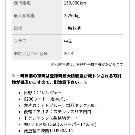
走行距離
150,000km
最大積載量
2,250kg
車検
一時抹消
クラス
中型
お問い合わせ番号
2014
※別途陸送代、管轄外手数料等がかかります
※一時抹消の車両は登録時最大積載量が減トンされる可能
性が御座いますので、御注意下さい。※
日野：17レンジャー
6200ワイド：冷凍バン
左片扉：アドブルー：燃料タンク200L
後輪エアサス：ステンレスリア門口
トランテックス製格納ゲート
幅2.218×奥1.560(ストッパー1.425㎜)
菱重製冷凍機TDJS50A-L2