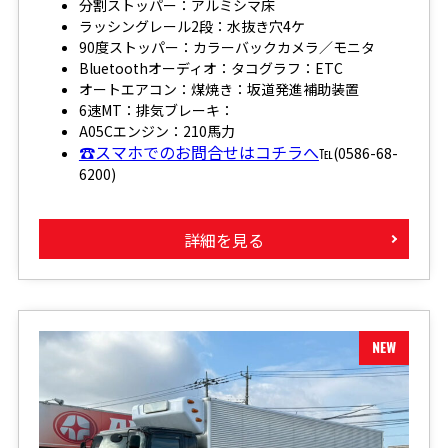
分割ストッパー：アルミシマ床
ラッシングレール2段：水抜き穴4ケ
90度ストッパー：カラーバックカメラ／モニタ
Bluetoothオーディオ：タコグラフ：ETC
オートエアコン：煤焼き：坂道発進補助装置
6速MT：排気ブレーキ：
A05Cエンジン：210馬力
☎スマホでのお問合せはコチラへ
℡(0586-68-
6200)
詳細を見る