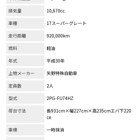
排気量
10,670cc
車種
17スーパーグレート
走行距離
920,000km
燃料
軽油
年式
平成30年
上物メーカー
矢野特殊自動車
定員数
2人
型式
2PG-FU74HZ
荷台寸法
長931cm×幅227cm×高235cmエバ下220
㎝
車検
一時抹消