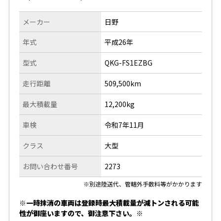
メーカー
日野
年式
平成26年
型式
QKG-FS1EZBG
走行距離
509,500km
最大積載量
12,200kg
車検
令和7年11月
クラス
大型
お問い合わせ番号
2273
※別途陸送代、管轄外手数料等がかかります
※一時抹消の車両は登録時最大積載量が減トンされる可能
性が御座いますので、御注意下さい。※