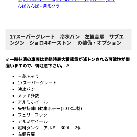
んばるんば - 月影ソラ
17スーパーグレート 冷凍バン 左観音扉 サブエ
ンジン ジョロ4キーストン の装備・オプション
※一時抹消の車両は登録時最大積載量が減トンされる可能性が御
座いますので、御注意下さい。※
三菱ふそう
17スーパーグレート
冷凍バン
メッキ多数
アルミホイール
矢野特殊自動車ボデー(2018年製)
フェリーフック
アルミホイール
燃料タンク アルミ 300L 2個
左観音扉