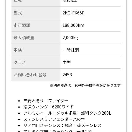
年式
令和3年
型式
2KG-FK65F
走行距離
188,000km
最大積載量
2,000kg
車検
一時抹消
クラス
中型
お問い合わせ番号
2453
※別途陸送代、管轄外手数料等がかかります
三菱ふそう：ファイター
冷凍ウィング：6200ワイド
アルミホイール：メッキ多数：燃料タンク200L
ステンレスリアフェンダーハの字
リア門口ステンレス：観音丁番ステンレス
アルミシマ床：ラッシングレール2段