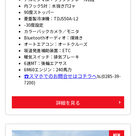
内フック5対：水抜き穴2ヶ
90度ストッパー
菱重製冷凍機：TDJS50A-L2
-30度設定
カラーバックカメラ／モニタ
Bluetoothオーディオ：煤焼き
オートエアコン：オートクルーズ
坂道発進補助装置：ETC
暖気スイッチ：排気ブレーキ
6速MT：後輪エアサス
6M60エンジン：240馬力
☎スマホでのお問合せはコチラへ
℡(0285-39-
7200)
詳細を見る