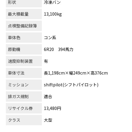
形状
冷凍バン
最大積載量
13,100kg
点検整備記録簿
車体色
コン系
原動機
6R20 394馬力
速度抑制装置
有
車体寸法
長1,198cm×幅249cm×高376cm
ミッション
shiftpilot(シフトパイロット)
排ガス規制
適合
リサイクル券
13,480円
クラス
大型