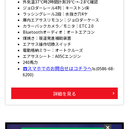
外気温37℃時2時間計測39℃→-2.8℃確認
ジョロダーレール4列：キーストン床
ラッシングレール2段：水抜き穴4ケ
庫内エアサスリモコン：ジョロダーケース
カラーバックカメラ／モニタ：ETC 2.0
Bluetoothオーディオ：オートエアコン
煤焼き：坂道発進補助装置
エアサス操作切換スイッチ
電動格納ミラー：オートクルーズ
エアサスシート：A05Cエンジン
240馬力
☎スマホでのお問合せはコチラへ
℡(0586-68-
6200)
詳細を見る