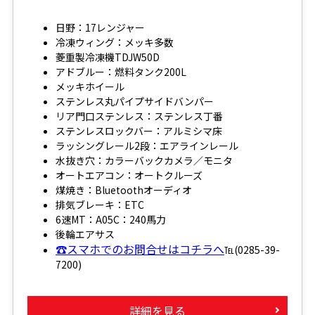
日野：17レンジャー
冷凍ウィング：メッキ多数
菱重製冷凍機TDJW50D
アドブルー：燃料タンク200L
メッキホイール
ステンレス丸パイプサイドバンパー
リア門口ステンレス：ステンレス丁番
ステンレスロックバー：アルミシマ床
ラッシングレール2段：エアラインレール
水抜き穴：カラーバックカメラ／モニタ
オートエアコン：オートクルーズ
煤焼き：Bluetoothオーディオ
排気ブレーキ：ETC
6速MT：A05C：240馬力
後輪エアサス
☎スマホでのお問合せはコチラへ
℡(0285-39-
7200)
詳細を見る