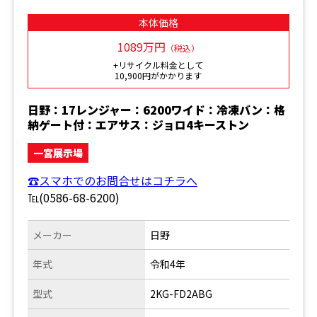
本体価格
1089万円
（税込）
+リサイクル料金として
10,900円がかかります
日野：17レンジャー：6200ワイド：冷凍バン：格
納ゲート付：エアサス：ジョロ4キーストン
一宮展示場
☎スマホでのお問合せはコチラへ
℡(0586-68-6200)
メーカー
日野
年式
令和4年
型式
2KG-FD2ABG