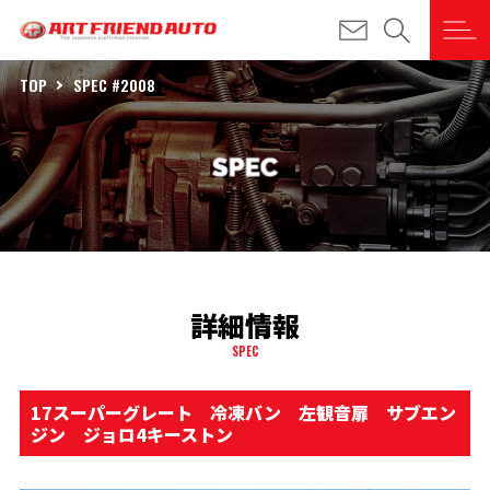
TOP
SPEC #2008
詳細情報
SPEC
17スーパーグレート 冷凍バン 左観音扉 サブエン
ジン ジョロ4キーストン