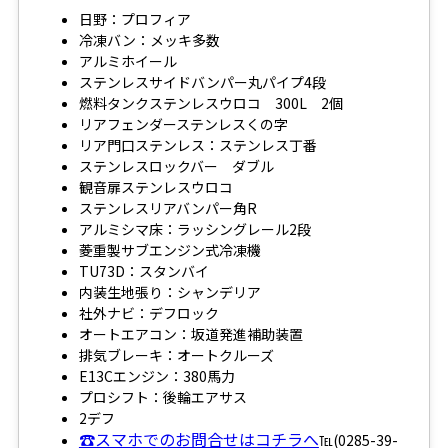
日野：プロフィア
冷凍バン：メッキ多数
アルミホイール
ステンレスサイドバンパー丸パイプ4段
燃料タンクステンレスウロコ 300L 2個
リアフェンダーステンレスくの字
リア門口ステンレス：ステンレス丁番
ステンレスロックバー ダブル
観音扉ステンレスウロコ
ステンレスリアバンパー角R
アルミシマ床：ラッシングレール2段
菱重製サブエンジン式冷凍機
TU73D：スタンバイ
内装生地張り：シャンデリア
社外ナビ：デフロック
オートエアコン：坂道発進補助装置
排気ブレーキ：オートクルーズ
E13Cエンジン：380馬力
プロシフト：後輪エアサス
2デフ
☎スマホでのお問合せはコチラへ
℡(0285-39-