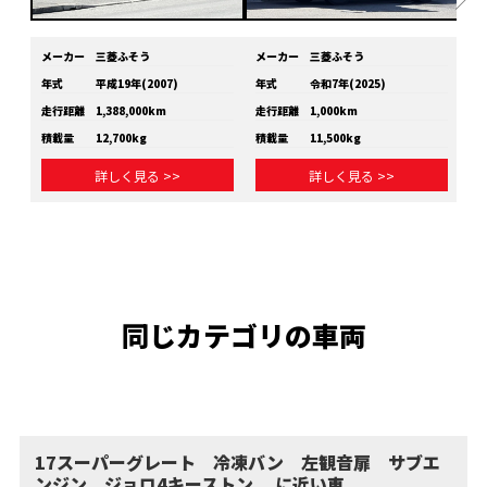
メーカー
三菱ふそう
メーカー
三菱ふそう
メ
年式
平成19年(2007)
年式
令和7年(2025)
年
走行距離
1,388,000km
走行距離
1,000km
走
積載量
12,700kg
積載量
11,500kg
積
詳しく見る >>
詳しく見る >>
同じカテゴリの車両
17スーパーグレート 冷凍バン 左観音扉 サブエ
ンジン ジョロ4キーストン に近い車