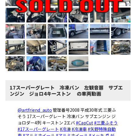
17スーパーグレート 冷凍バン 左観音扉 サブエ
ンジン ジョロ4キーストン の車両動画
@artfriend_auto
管理番号2008 平成30年式 三菱ふ
そう 17スーパーグレート 冷凍バン サブエンジン ジ
ョロダー4列 キーストン 2エバ
#CapCut
#三菱ふそう
#17スーパーグレート
#冷凍
#冷凍車
#矢野特殊自動
車
#アルミホイール
#アルミホイール
#メッキ
♬ が