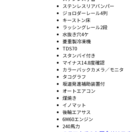
ステンレスリアバンパー
ジョロダーレール4列
キーストン床
ラッシングレール2段
水抜き穴4ケ
菱重製冷凍機
TDS70
スタンバイ付き
マイナス14.8度確認
カラーバックカメラ／モニタ
タコグラフ
坂道発進補助装置付
オートエアコン
煤焼き
イノマット
後輪エアサス
6M60エンジン
240馬力