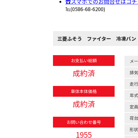
☎スマホでのお問合せはコチ
℡(0586-68-6200)
三菱ふそう ファイター 冷凍バン
お支払い総額
メ
成約済
排
走
車体本体価格
年
成約済
定
荷
お問い合わせ番号
形
1955