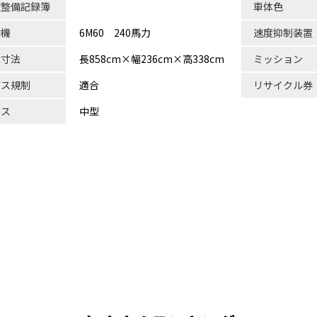
検整備記録簿
車体色
動機
6M60 240馬力
速度抑制装置
体寸法
長858cm×幅236cm×高338cm
ミッション
ガス規制
適合
リサイクル券
ラス
中型