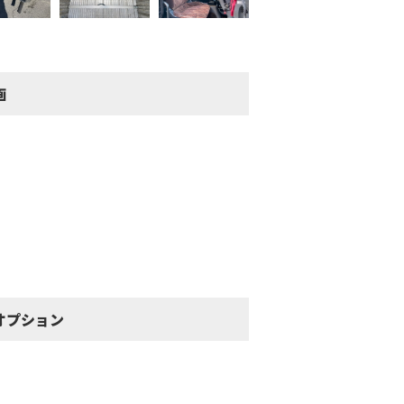
画
オプション