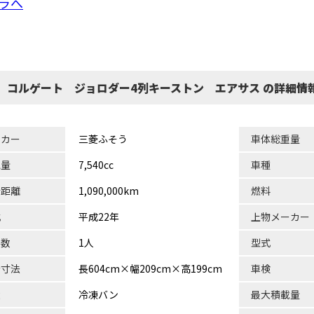
ラへ
 コルゲート ジョロダー4列キーストン エアサス の詳細情
ーカー
三菱ふそう
車体総重量
気量
7,540cc
車種
行距離
1,090,000km
燃料
式
平成22年
上物メーカー
員数
1人
型式
台寸法
長604cm×幅209cm×高199cm
車検
状
冷凍バン
最大積載量