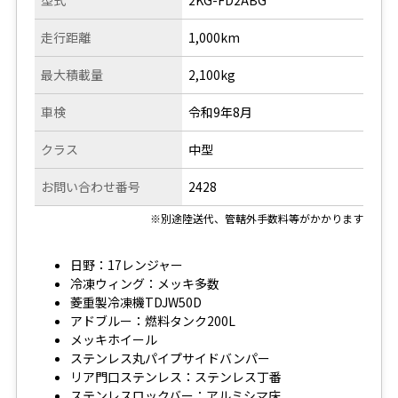
型式
2KG-FD2ABG
走行距離
1,000km
最大積載量
2,100kg
車検
令和9年8月
クラス
中型
お問い合わせ番号
2428
※別途陸送代、管轄外手数料等がかかります
日野：17レンジャー
冷凍ウィング：メッキ多数
菱重製冷凍機TDJW50D
アドブルー：燃料タンク200L
メッキホイール
ステンレス丸パイプサイドバンパー
リア門口ステンレス：ステンレス丁番
ステンレスロックバー：アルミシマ床