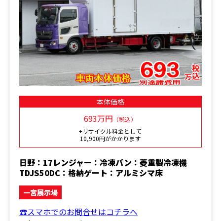
本体価格
693万円
（税込）
+リサイクル料金として
10,900円がかかります
日野：17レンジャー：冷凍バン：菱重製冷凍機
TDJS50DC：格納ゲート：アルミシマ床
一宮展示場
☎スマホでのお問合せはコチラへ