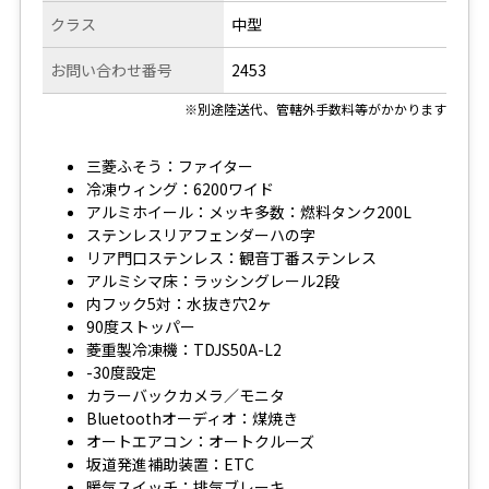
クラス
中型
お問い合わせ番号
2453
※別途陸送代、管轄外手数料等がかかります
三菱ふそう：ファイター
冷凍ウィング：6200ワイド
アルミホイール：メッキ多数：燃料タンク200L
ステンレスリアフェンダーハの字
リア門口ステンレス：観音丁番ステンレス
アルミシマ床：ラッシングレール2段
内フック5対：水抜き穴2ヶ
90度ストッパー
菱重製冷凍機：TDJS50A-L2
-30度設定
カラーバックカメラ／モニタ
Bluetoothオーディオ：煤焼き
オートエアコン：オートクルーズ
坂道発進補助装置：ETC
暖気スイッチ：排気ブレーキ