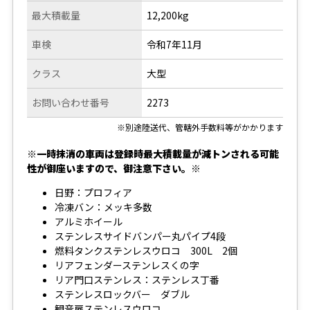
最大積載量
12,200kg
車検
令和7年11月
クラス
大型
お問い合わせ番号
2273
※別途陸送代、管轄外手数料等がかかります
※一時抹消の車両は登録時最大積載量が減トンされる可能
性が御座いますので、御注意下さい。※
日野：プロフィア
冷凍バン：メッキ多数
アルミホイール
ステンレスサイドバンパー丸パイプ4段
燃料タンクステンレスウロコ 300L 2個
リアフェンダーステンレスくの字
リア門口ステンレス：ステンレス丁番
ステンレスロックバー ダブル
観音扉ステンレスウロコ