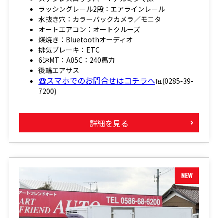
ラッシングレール2段：エアラインレール
水抜き穴：カラーバックカメラ／モニタ
オートエアコン：オートクルーズ
煤焼き：Bluetoothオーディオ
排気ブレーキ：ETC
6速MT：A05C：240馬力
後輪エアサス
☎スマホでのお問合せはコチラへ
℡(0285-39-
7200)
詳細を見る