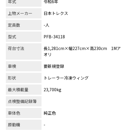
年式
令和6年
上物メーカー
日本トレクス
定員数
-人
型式
PFB-34118
荷台寸法
長1,281cm×幅227cm×高230cm 1Mア
オリ
車検
要新規登録
形状
トレーラー冷凍ウィング
最大積載量
23,700kg
点検整備記録簿
車体色
純正色
原動機
-