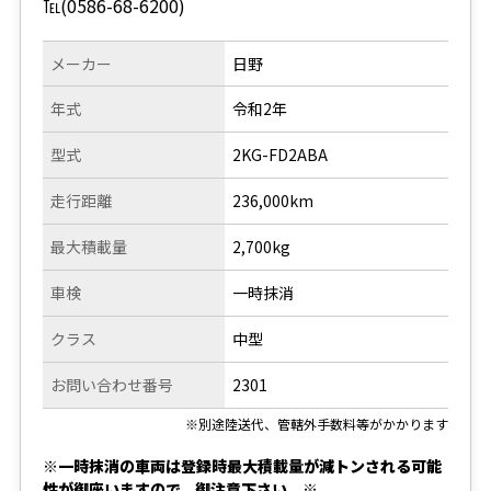
℡(0586-68-6200)
メーカー
日野
年式
令和2年
型式
2KG-FD2ABA
走行距離
236,000km
最大積載量
2,700kg
車検
一時抹消
クラス
中型
お問い合わせ番号
2301
※別途陸送代、管轄外手数料等がかかります
※一時抹消の車両は登録時最大積載量が減トンされる可能
性が御座いますので、御注意下さい。※