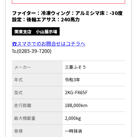
ファイター：冷凍ウィング：アルミシマ床：-30度
設定：後輪エアサス：240馬力
関東支店 小山展示場
☎スマホでのお問合せはコチラへ
℡(0285-39-7200)
メーカー
三菱ふそう
年式
令和3年
型式
2KG-FK65F
走行距離
188,000km
最大積載量
2,000kg
車検
一時抹消