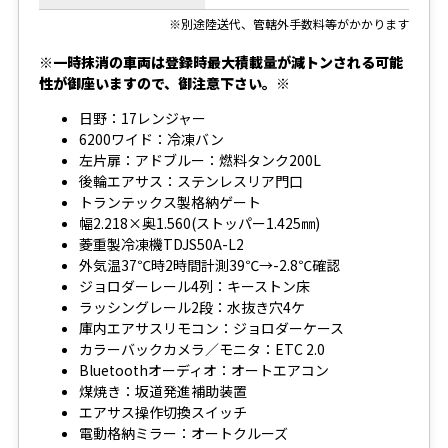
※別途陸送代、管轄外手数料等がかかります
※一時抹消の車両は登録時最大積載量が減トンされる可能
性が御座いますので、御注意下さい。※
日野：17レンジャー
6200ワイド：冷凍バン
左片扉：アドブルー：燃料タンク200L
後輪エアサス：ステンレスリア門口
トランテックス製格納ゲート
幅2.218×奥1.560(ストッパー1.425㎜)
菱重製冷凍機TDJS50A-L2
外気温37℃時2時間計測39℃→-2.8℃確認
ジョロダーレール4列：キーストン床
ラッシングレール2段：水抜き穴4ケ
庫内エアサスリモコン：ジョロダーケース
カラーバックカメラ／モニタ：ETC 2.0
Bluetoothオーディオ：オートエアコン
煤焼き：坂道発進補助装置
エアサス操作切換スイッチ
電動格納ミラー：オートクルーズ