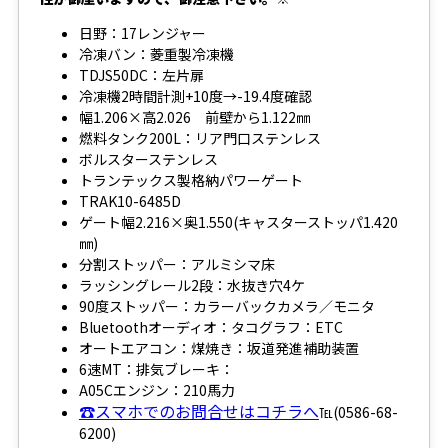
日野：17レンジャー
冷凍バン：菱重製冷凍機
TDJS50DC：左片扉
冷凍機2時間計測+10度→-19.4度確認
幅1.206×高2.026 前壁から1.122㎜
燃料タンク200L：リア門口ステンレス
ボルスターステンレス
トランテックス製格納パワーゲート
TRAK10-6485D
ゲート幅2.216×奥1.550(キャスターストッパ1.420
㎜)
分割ストッパー：アルミシマ床
ラッシングレール2段：水抜き穴4ケ
90度ストッパー：カラーバックカメラ／モニタ
Bluetoothオーディオ：タコグラフ：ETC
オートエアコン：煤焼き：坂道発進補助装置
6速MT：排気ブレーキ：
A05Cエンジン：210馬力
☎スマホでのお問合せはコチラへ
℡(0586-68-
6200)