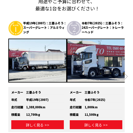
用途やご予算に合わせて、
最適な1台をお選びください !
平成19年(2007)：三菱ふそう：
令和7年(2025)：三菱ふそう：
スーパーグレート：アルミウィ
24スーパーグレート：トレーラ
ング
ーヘッド
メーカー
三菱ふそう
メーカー
三菱ふそう
メ
年式
平成19年(2007)
年式
令和7年(2025)
年
走行距離
1,388,000km
走行距離
1,000km
走
積載量
12,700kg
積載量
11,500kg
積
詳しく見る >>
詳しく見る >>