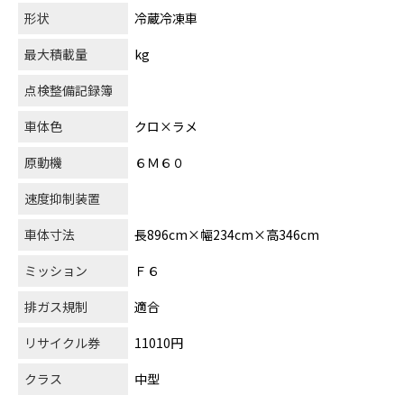
形状
冷蔵冷凍車
最大積載量
kg
点検整備記録簿
車体色
クロ×ラメ
原動機
６Ｍ６０
速度抑制装置
車体寸法
長896cm×幅234cm×高346cm
ミッション
Ｆ６
排ガス規制
適合
リサイクル券
11010円
クラス
中型