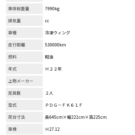
車体総重量
7990kg
排気量
cc
車種
冷凍ウィング
走行距離
530000km
燃料
軽油
年式
Ｈ２２年
上物メーカー
定員数
２人
型式
ＰＤＧ－ＦＫ６１Ｆ
荷台寸法
長645cm×幅221cm×高225cm
車検
Ｈ27.12