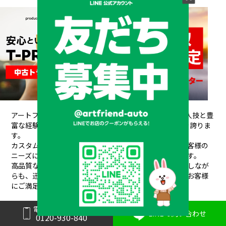
アートフレンドAUTOは、創業以来培ってきた熟練の職人技と豊
富な経験が信頼され、
20年間で10,000台もの販売実績を誇りま
す。
カスタムデザインから架装、整備、車検、保険まで、お客様の
ニーズにワンストップで対応できるのが私たちの強みです。
高品質なパーツと素材を使用し、安全性や耐久性を重視しなが
らも、
迅速丁寧な対応と競争力のある価格設定で、常にお客様
にご満足いただけるサービスを提供しています。
電話で問い合わせ
LINEで問い合わせ
0120-930-840