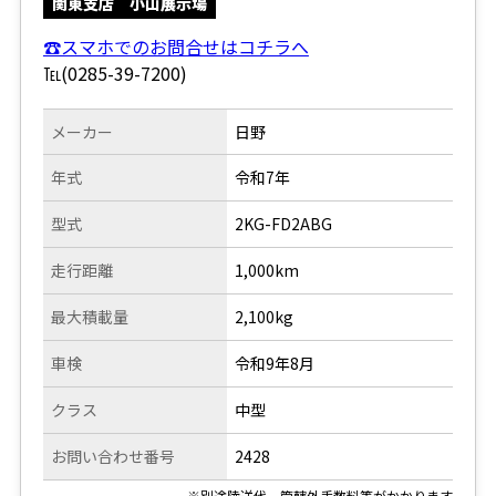
関東支店 小山展示場
☎スマホでのお問合せはコチラへ
℡(0285-39-7200)
メーカー
日野
年式
令和7年
型式
2KG-FD2ABG
走行距離
1,000km
最大積載量
2,100kg
車検
令和9年8月
クラス
中型
お問い合わせ番号
2428
※別途陸送代、管轄外手数料等がかかります