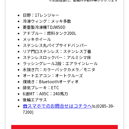
日野：17レンジャー
冷凍ウィング：メッキ多数
菱重製冷凍機TDJW50D
アドブルー：燃料タンク200L
メッキホイール
ステンレス丸パイプサイドバンパー
リア門口ステンレス：ステンレス丁番
ステンレスロックバー：アルミシマ床
ラッシングレール2段：エアラインレール
水抜き穴：カラーバックカメラ／モニタ
オートエアコン：オートクルーズ
煤焼き：Bluetoothオーディオ
排気ブレーキ：ETC
6速MT：A05C：240馬力
後輪エアサス
☎スマホでのお問合せはコチラへ
℡(0285-39-
7200)