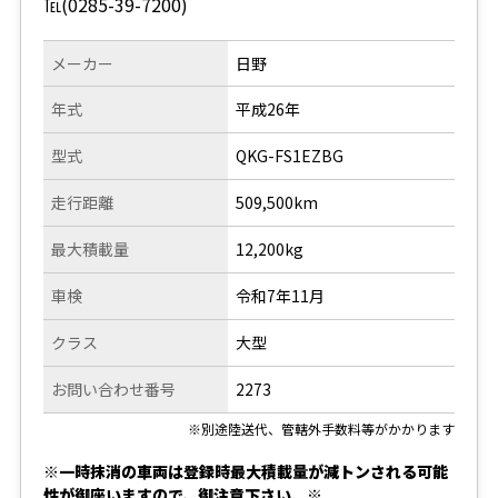
℡(0285-39-7200)
メーカー
日野
年式
平成26年
型式
QKG-FS1EZBG
走行距離
509,500km
最大積載量
12,200kg
車検
令和7年11月
クラス
大型
お問い合わせ番号
2273
※別途陸送代、管轄外手数料等がかかります
※一時抹消の車両は登録時最大積載量が減トンされる可能
性が御座いますので、御注意下さい。※