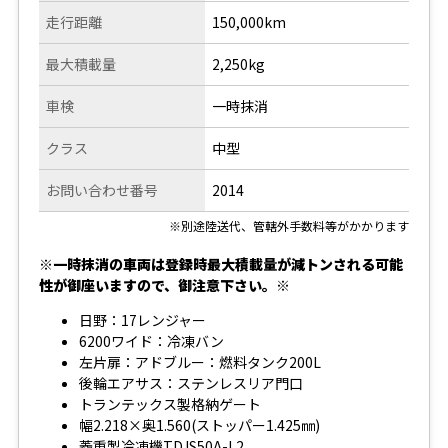
走行距離
150,000km
最大積載量
2,250kg
車検
一時抹消
クラス
中型
お問い合わせ番号
2014
※別途陸送代、管轄外手数料等がかかります
※一時抹消の車両は登録時最大積載量が減トンされる可能
性が御座いますので、御注意下さい。※
日野：17レンジャー
6200ワイド：冷凍バン
左片扉：アドブルー：燃料タンク200L
後輪エアサス：ステンレスリア門口
トランテックス製格納ゲート
幅2.218×奥1.560(ストッパー1.425㎜)
菱重製冷凍機TDJS50A-L2