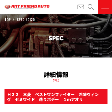
TOP
SPEC #0120
詳細情報
SPEC
Ｈ２２ 三菱 ベストワンファイター 冷凍ウィン
グ セミワイド 造りボデー １ｍアオリ