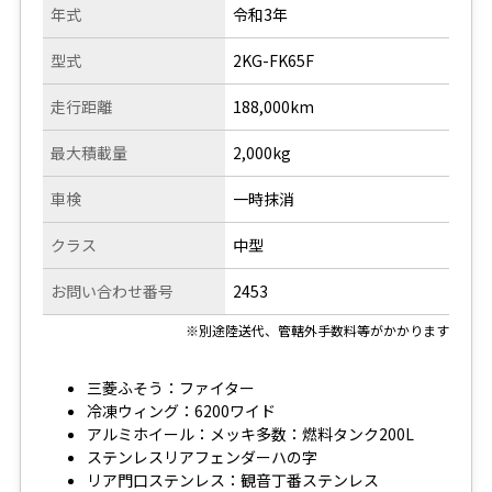
年式
令和3年
型式
2KG-FK65F
走行距離
188,000km
最大積載量
2,000kg
車検
一時抹消
クラス
中型
お問い合わせ番号
2453
※別途陸送代、管轄外手数料等がかかります
三菱ふそう：ファイター
冷凍ウィング：6200ワイド
アルミホイール：メッキ多数：燃料タンク200L
ステンレスリアフェンダーハの字
リア門口ステンレス：観音丁番ステンレス