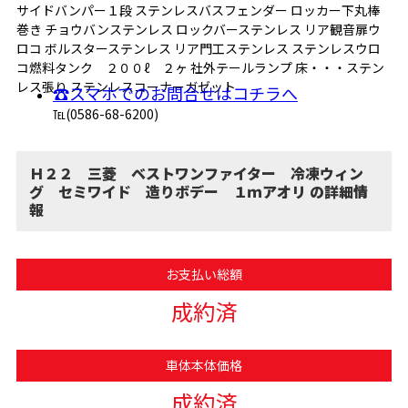
サイドバンパー１段 ステンレスバスフェンダー ロッカー下丸棒
巻き チョウバンステンレス ロックバーステンレス リア観音扉ウ
ロコ ボルスターステンレス リア門工ステンレス ステンレスウロ
コ燃料タンク ２００ℓ ２ヶ 社外テールランプ 床・・・ステン
レス張り ステンレスコーナーガゼット
☎スマホでのお問合せはコチラへ
℡(0586-68-6200)
Ｈ２２ 三菱 ベストワンファイター 冷凍ウィン
グ セミワイド 造りボデー １ｍアオリ の詳細情
報
お支払い総額
成約済
車体本体価格
成約済