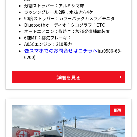
分割ストッパー：アルミシマ床
ラッシングレール2段：水抜き穴4ケ
90度ストッパー：カラーバックカメラ／モニタ
Bluetoothオーディオ：タコグラフ：ETC
オートエアコン：煤焼き：坂道発進補助装置
6速MT：排気ブレーキ：
A05Cエンジン：210馬力
☎スマホでのお問合せはコチラへ
℡(0586-68-
6200)
詳細を見る