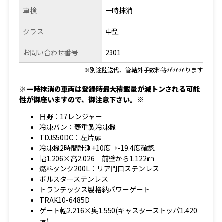
車検
一時抹消
クラス
中型
お問い合わせ番号
2301
※別途陸送代、管轄外手数料等がかかります
※一時抹消の車両は登録時最大積載量が減トンされる可能
性が御座いますので、御注意下さい。※
日野：17レンジャー
冷凍バン：菱重製冷凍機
TDJS50DC：左片扉
冷凍機2時間計測+10度→-19.4度確認
幅1.206×高2.026 前壁から1.122㎜
燃料タンク200L：リア門口ステンレス
ボルスターステンレス
トランテックス製格納パワーゲート
TRAK10-6485D
ゲート幅2.216×奥1.550(キャスターストッパ1.420
㎜)