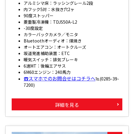
アルミシマ床：ラッシングレール2段
内フック5対：水抜き穴2ヶ
90度ストッパー
菱重製冷凍機：TDJS50A-L2
-30度設定
カラーバックカメラ／モニタ
Bluetoothオーディオ：煤焼き
オートエアコン：オートクルーズ
坂道発進補助装置：ETC
暖気スイッチ：排気ブレーキ
6速MT：後輪エアサス
6M60エンジン：240馬力
☎スマホでのお問合せはコチラへ
℡(0285-39-
7200)
詳細を見る