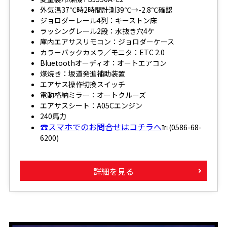
外気温37℃時2時間計測39℃→-2.8℃確認
ジョロダーレール4列：キーストン床
ラッシングレール2段：水抜き穴4ケ
庫内エアサスリモコン：ジョロダーケース
カラーバックカメラ／モニタ：ETC 2.0
Bluetoothオーディオ：オートエアコン
煤焼き：坂道発進補助装置
エアサス操作切換スイッチ
電動格納ミラー：オートクルーズ
エアサスシート：A05Cエンジン
240馬力
☎スマホでのお問合せはコチラへ
℡(0586-68-
6200)
詳細を見る