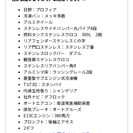
日野：プロフィア
冷凍バン：メッキ多数
アルミホイール
ステンレスサイドバンパー丸パイプ4段
燃料タンクステンレスウロコ 300L 2個
リアフェンダーステンレスくの字
リア門口ステンレス：ステンレス丁番
ステンレスロックバー ダブル
観音扉ステンレスウロコ
ステンレスリアバンパー角R
アルミシマ床：ラッシングレール2段
菱重製サブエンジン式冷凍機
TU73D：スタンバイ
内装生地張り：シャンデリア
社外ナビ：デフロック
オートエアコン：坂道発進補助装置
排気ブレーキ：オートクルーズ
E13Cエンジン：380馬力
プロシフト：後輪エアサス
2デフ