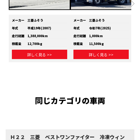
メーカー
三菱ふそう
メーカー
三菱ふそう
メ
年式
平成19年(2007)
年式
令和7年(2025)
年
走行距離
1,388,000km
走行距離
1,000km
走
積載量
12,700kg
積載量
11,500kg
積
詳しく見る >>
詳しく見る >>
同じカテゴリの車両
Ｈ２２ 三菱 ベストワンファイター 冷凍ウィン