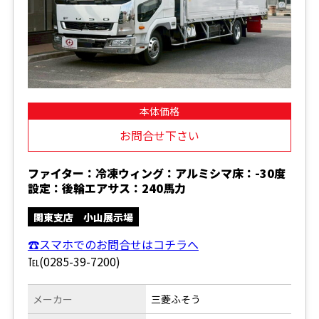
本体価格
お問合せ下さい
ファイター：冷凍ウィング：アルミシマ床：-30度
設定：後輪エアサス：240馬力
関東支店 小山展示場
☎スマホでのお問合せはコチラへ
℡(0285-39-7200)
メーカー
三菱ふそう