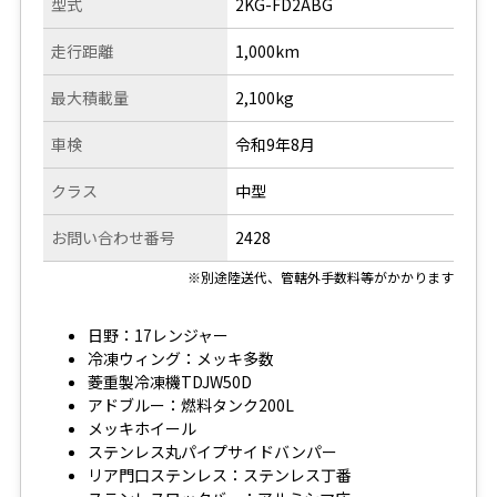
型式
2KG-FD2ABG
走行距離
1,000km
最大積載量
2,100kg
車検
令和9年8月
クラス
中型
お問い合わせ番号
2428
※別途陸送代、管轄外手数料等がかかります
日野：17レンジャー
冷凍ウィング：メッキ多数
菱重製冷凍機TDJW50D
アドブルー：燃料タンク200L
メッキホイール
ステンレス丸パイプサイドバンパー
リア門口ステンレス：ステンレス丁番