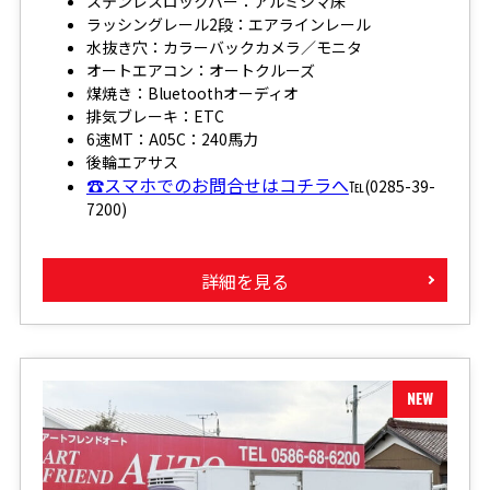
ステンレスロックバー：アルミシマ床
ラッシングレール2段：エアラインレール
水抜き穴：カラーバックカメラ／モニタ
オートエアコン：オートクルーズ
煤焼き：Bluetoothオーディオ
排気ブレーキ：ETC
6速MT：A05C：240馬力
後輪エアサス
☎スマホでのお問合せはコチラへ
℡(0285-39-
7200)
詳細を見る