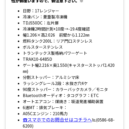
性が御座いますので、御注意下さい。※
日野：17レンジャー
冷凍バン：菱重製冷凍機
TDJS50DC：左片扉
冷凍機2時間計測+10度→-19.4度確認
幅1.206×高2.026 前壁から1.122㎜
燃料タンク200L：リア門口ステンレス
ボルスターステンレス
トランテックス製格納パワーゲート
TRAK10-6485D
ゲート幅2.216×奥1.550(キャスターストッパ1.420
㎜)
分割ストッパー：アルミシマ床
ラッシングレール2段：水抜き穴4ケ
90度ストッパー：カラーバックカメラ／モニタ
Bluetoothオーディオ：タコグラフ：ETC
オートエアコン：煤焼き：坂道発進補助装置
6速MT：排気ブレーキ：
A05Cエンジン：210馬力
☎スマホでのお問合せはコチラへ
℡(0586-68-
6200)