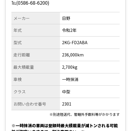
℡(0586-68-6200)
メーカー
日野
年式
令和2年
型式
2KG-FD2ABA
走行距離
236,000km
最大積載量
2,700kg
車検
一時抹消
クラス
中型
お問い合わせ番号
2301
※別途陸送代、管轄外手数料等がかかります
※一時抹消の車両は登録時最大積載量が減トンされる可能