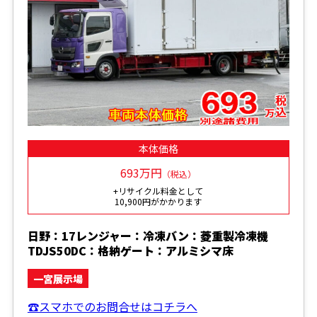
本体価格
693万円
（税込）
+リサイクル料金として
10,900円がかかります
日野：17レンジャー：冷凍バン：菱重製冷凍機
TDJS50DC：格納ゲート：アルミシマ床
一宮展示場
☎スマホでのお問合せはコチラへ