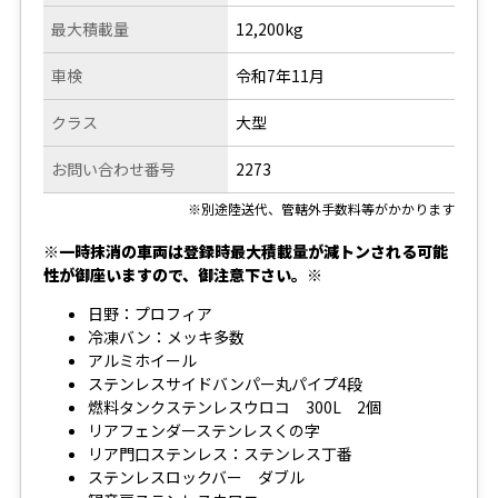
最大積載量
12,200kg
車検
令和7年11月
クラス
大型
お問い合わせ番号
2273
※別途陸送代、管轄外手数料等がかかります
※一時抹消の車両は登録時最大積載量が減トンされる可能
性が御座いますので、御注意下さい。※
日野：プロフィア
冷凍バン：メッキ多数
アルミホイール
ステンレスサイドバンパー丸パイプ4段
燃料タンクステンレスウロコ 300L 2個
リアフェンダーステンレスくの字
リア門口ステンレス：ステンレス丁番
ステンレスロックバー ダブル