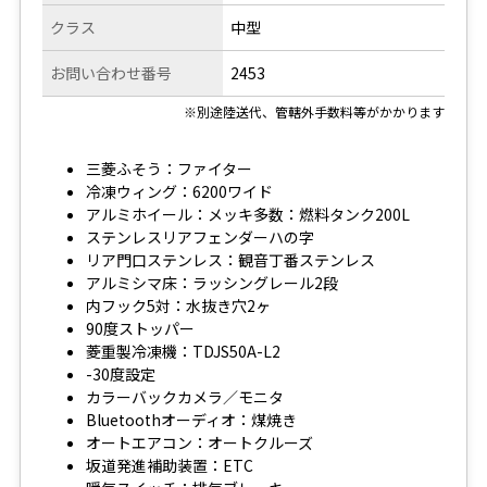
クラス
中型
お問い合わせ番号
2453
※別途陸送代、管轄外手数料等がかかります
三菱ふそう：ファイター
冷凍ウィング：6200ワイド
アルミホイール：メッキ多数：燃料タンク200L
ステンレスリアフェンダーハの字
リア門口ステンレス：観音丁番ステンレス
アルミシマ床：ラッシングレール2段
内フック5対：水抜き穴2ヶ
90度ストッパー
菱重製冷凍機：TDJS50A-L2
-30度設定
カラーバックカメラ／モニタ
Bluetoothオーディオ：煤焼き
オートエアコン：オートクルーズ
坂道発進補助装置：ETC