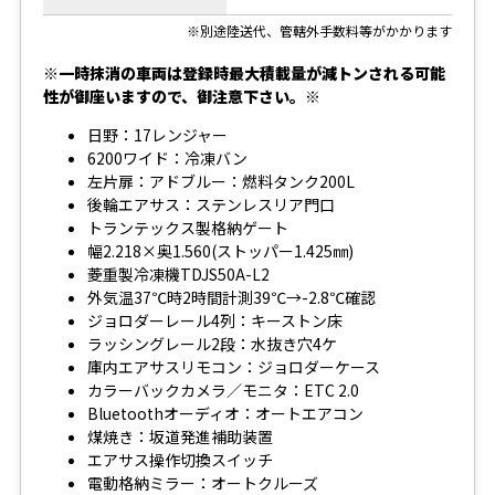
※別途陸送代、管轄外手数料等がかかります
※一時抹消の車両は登録時最大積載量が減トンされる可能
性が御座いますので、御注意下さい。※
日野：17レンジャー
6200ワイド：冷凍バン
左片扉：アドブルー：燃料タンク200L
後輪エアサス：ステンレスリア門口
トランテックス製格納ゲート
幅2.218×奥1.560(ストッパー1.425㎜)
菱重製冷凍機TDJS50A-L2
外気温37℃時2時間計測39℃→-2.8℃確認
ジョロダーレール4列：キーストン床
ラッシングレール2段：水抜き穴4ケ
庫内エアサスリモコン：ジョロダーケース
カラーバックカメラ／モニタ：ETC 2.0
Bluetoothオーディオ：オートエアコン
煤焼き：坂道発進補助装置
エアサス操作切換スイッチ
電動格納ミラー：オートクルーズ