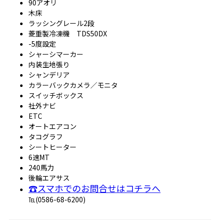
90アオリ
木床
ラッシングレール2段
菱重製冷凍機 TDS50DX
-5度設定
シャーシマーカー
内装生地張り
シャンデリア
カラーバックカメラ／モニタ
スイッチボックス
社外ナビ
ETC
オートエアコン
タコグラフ
シートヒーター
6速MT
240馬力
後輪エアサス
☎スマホでのお問合せはコチラへ
℡(0586-68-6200)