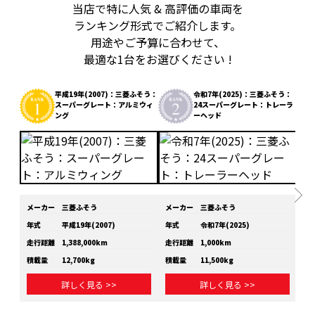
当店で特に人気 & 高評価の車両を
ランキング形式でご紹介します。
用途やご予算に合わせて、
最適な1台をお選びください !
平成19年(2007)：三菱ふそう：
令和7年(2025)：三菱ふそう：
スーパーグレート：アルミウィ
24スーパーグレート：トレーラ
ング
ーヘッド
メーカー
三菱ふそう
メーカー
三菱ふそう
メ
年式
平成19年(2007)
年式
令和7年(2025)
年
走行距離
1,388,000km
走行距離
1,000km
走
積載量
12,700kg
積載量
11,500kg
積
詳しく見る >>
詳しく見る >>