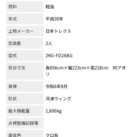
燃料
軽油
年式
平成30年
上物メーカー
日本トレクス
定員数
2人
型式
2KG-FD2ABG
荷台寸法
長656cm×幅223cm×高218cm 90アオ
リ
車検
令和6年9月
形状
冷凍ウィング
最大積載量
1,600kg
点検整備記録簿
車体色
クロ系