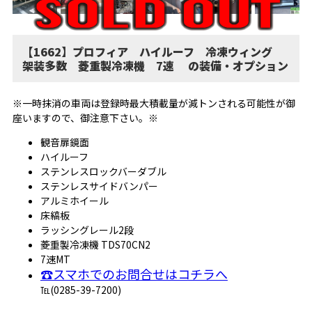
【1662】プロフィア ハイルーフ 冷凍ウィング
架装多数 菱重製冷凍機 7速 の装備・オプション
※一時抹消の車両は登録時最大積載量が減トンされる可能性が御
座いますので、御注意下さい。※
観音扉鏡面
ハイルーフ
ステンレスロックバーダブル
ステンレスサイドバンパー
アルミホイール
床縞板
ラッシングレール2段
菱重製冷凍機 TDS70CN2
7速MT
☎スマホでのお問合せはコチラへ
℡(0285-39-7200)