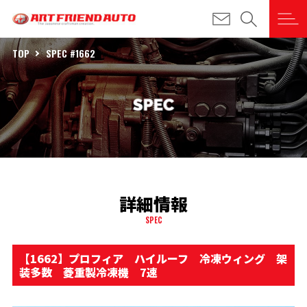
TOP
SPEC #1662
詳細情報
SPEC
【1662】プロフィア ハイルーフ 冷凍ウィング 架
装多数 菱重製冷凍機 7速