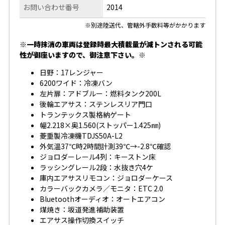
お問い合わせ番号
2014
※別途陸送代、管轄外手数料等がかかります
※一時抹消の車両は登録時最大積載量が減トンされる可能
性が御座いますので、御注意下さい。※
日野：17レンジャー
6200ワイド：冷凍バン
左片扉：アドブルー：燃料タンク200L
後輪エアサス：ステンレスリア門口
トランテックス製格納ゲート
幅2.218×奥1.560(ストッパー1.425㎜)
菱重製冷凍機TDJS50A-L2
外気温37℃時2時間計測39℃→-2.8℃確認
ジョロダーレール4列：キーストン床
ラッシングレール2段：水抜き穴4ケ
庫内エアサスリモコン：ジョロダーケース
カラーバックカメラ／モニタ：ETC 2.0
Bluetoothオーディオ：オートエアコン
煤焼き：坂道発進補助装置
エアサス操作切換スイッチ