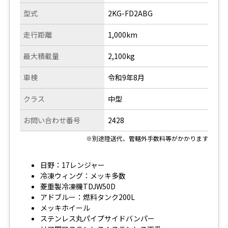
型式
2KG-FD2ABG
走行距離
1,000km
最大積載量
2,100kg
車検
令和9年8月
クラス
中型
お問い合わせ番号
2428
※別途陸送代、管轄外手数料等がかかります
日野：17レンジャー
冷凍ウィング：メッキ多数
菱重製冷凍機TDJW50D
アドブルー：燃料タンク200L
メッキホイール
ステンレス丸パイプサイドバンパー