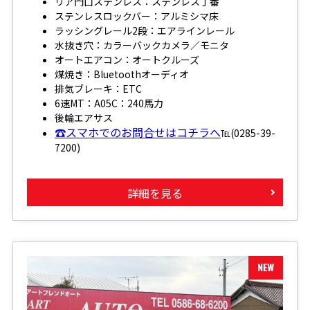
リア門口ステンレス：ステンレス丁番
ステンレスロックバー：アルミシマ床
ラッシングレール2段：エアラインレール
水抜き穴：カラーバックカメラ／モニタ
オートエアコン：オートクルーズ
煤焼き：Bluetoothオーディオ
排気ブレーキ：ETC
6速MT：A05C：240馬力
後輪エアサス
☎スマホでのお問合せはコチラへ
℡(0285-39-
7200)
詳細を見る