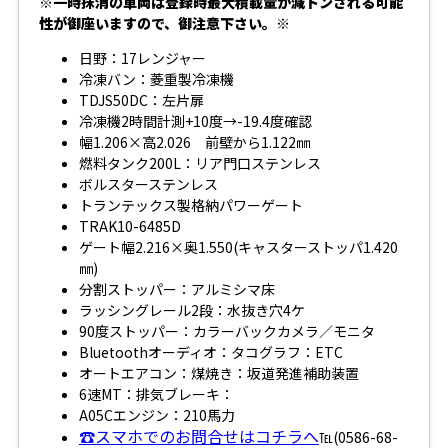
※一時抹消の車両は登録時最大積載量が減トンされる可能
性が御座いますので、御注意下さい。※
日野：17レンジャー
冷凍バン：菱重製冷凍機
TDJS50DC：左片扉
冷凍機2時間計測+10度→-19.4度確認
幅1.206×高2.026 前壁から1.122㎜
燃料タンク200L：リア門口ステンレス
ボルスターステンレス
トランテックス製格納パワーゲート
TRAK10-6485D
ゲート幅2.216×奥1.550(キャスターストッパ1.420
㎜)
分割ストッパー：アルミシマ床
ラッシングレール2段：水抜き穴4ケ
90度ストッパー：カラーバックカメラ／モニタ
Bluetoothオーディオ：タコグラフ：ETC
オートエアコン：煤焼き：坂道発進補助装置
6速MT：排気ブレーキ：
A05Cエンジン：210馬力
☎スマホでのお問合せはコチラへ
℡(0586-68-