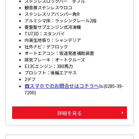
ステンレスロックバー ダブル
観音扉ステンレスウロコ
ステンレスリアバンパー角R
アルミシマ床：ラッシングレール2段
菱重製サブエンジン式冷凍機
TU73D：スタンバイ
内装生地張り：シャンデリア
社外ナビ：デフロック
オートエアコン：坂道発進補助装置
排気ブレーキ：オートクルーズ
E13Cエンジン：380馬力
プロシフト：後輪エアサス
2デフ
☎スマホでのお問合せはコチラへ
℡(0285-39-
7200)
詳細を見る