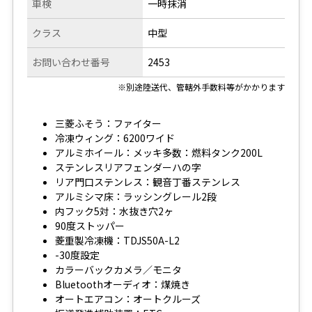
車検
一時抹消
クラス
中型
お問い合わせ番号
2453
※別途陸送代、管轄外手数料等がかかります
三菱ふそう：ファイター
冷凍ウィング：6200ワイド
アルミホイール：メッキ多数：燃料タンク200L
ステンレスリアフェンダーハの字
リア門口ステンレス：観音丁番ステンレス
アルミシマ床：ラッシングレール2段
内フック5対：水抜き穴2ヶ
90度ストッパー
菱重製冷凍機：TDJS50A-L2
-30度設定
カラーバックカメラ／モニタ
Bluetoothオーディオ：煤焼き
オートエアコン：オートクルーズ