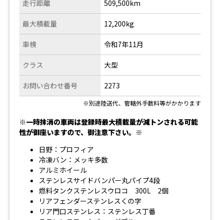
走行距離
509,500km
最大積載量
12,200kg
車検
令和7年11月
クラス
大型
お問い合わせ番号
2273
※別途陸送代、管轄外手数料等がかかります
※一時抹消の車両は登録時最大積載量が減トンされる可能
性が御座いますので、御注意下さい。※
日野：プロフィア
冷凍バン：メッキ多数
アルミホイール
ステンレスサイドバンパー丸パイプ4段
燃料タンクステンレスウロコ 300L 2個
リアフェンダーステンレスくの字
リア門口ステンレス：ステンレス丁番