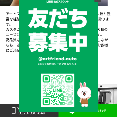
アートフレンドAUTOは、創業以来培ってきた熟練の職人技と豊
富な経験が信頼され、
20年間で10,000台もの販売実績を誇りま
す。
カスタムデザインから架装、整備、車検、保険まで、お客様の
ニーズにワンストップで対応できるのが私たちの強みです。
高品質なパーツと素材を使用し、安全性や耐久性を重視しなが
らも、
迅速丁寧な対応と競争力のある価格設定で、常にお客様
にご満足いただけるサービスを提供しています。
メーカーと形状から探す
BRAND & TYPE
電話で問い合わせ
LINEで問い合わせ
0120-930-840