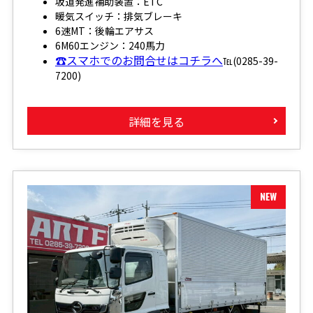
坂道発進補助装置：ETC
暖気スイッチ：排気ブレーキ
6速MT：後輪エアサス
6M60エンジン：240馬力
☎スマホでのお問合せはコチラへ
℡(0285-39-
7200)
詳細を見る