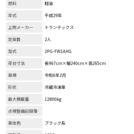
燃料
軽油
年式
平成29年
上物メーカー
トランテックス
定員数
2人
型式
2PG-FW1AHG
荷台寸法
長967cm×幅240cm×高265cm
車検
令和6年2月
形状
冷蔵冷凍車
最大積載量
12800kg
点検整備記録簿
車体色
ブラック系