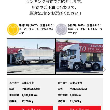
ランキング形式でご紹介します。
用途やご予算に合わせて、
最適な1台をお選びください !
平成19年(2007)：三菱ふそう：
令和7年(2025)：三菱ふそう：
スーパーグレート：アルミウィ
24スーパーグレート：トレーラ
ング
ーヘッド
メーカー
三菱ふそう
メーカー
三菱ふそう
メ
年式
平成19年(2007)
年式
令和7年(2025)
年
走行距離
1,388,000km
走行距離
1,000km
走
積載量
12,700kg
積載量
11,500kg
積
詳しく見る >>
詳しく見る >>