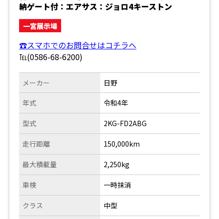
納ゲート付：エアサス：ジョロ4キーストン
一宮展示場
☎スマホでのお問合せはコチラへ
℡(0586-68-6200)
メーカー
日野
年式
令和4年
型式
2KG-FD2ABG
走行距離
150,000km
最大積載量
2,250kg
車検
一時抹消
クラス
中型