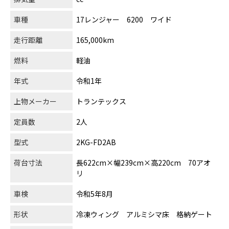
車種
17レンジャー 6200 ワイド
走行距離
165,000km
燃料
軽油
年式
令和1年
上物メーカー
トランテックス
定員数
2人
型式
2KG-FD2AB
荷台寸法
長622cm×幅239cm×高220cm 70アオ
リ
車検
令和5年8月
形状
冷凍ウィング アルミシマ床 格納ゲート