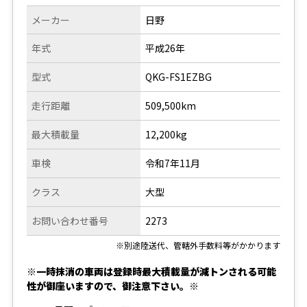
メーカー
日野
年式
平成26年
型式
QKG-FS1EZBG
走行距離
509,500km
最大積載量
12,200kg
車検
令和7年11月
クラス
大型
お問い合わせ番号
2273
※別途陸送代、管轄外手数料等がかかります
※一時抹消の車両は登録時最大積載量が減トンされる可能
性が御座いますので、御注意下さい。※