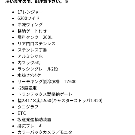
座いますので、御注意下さい。※
17レンジャー
6200ワイド
冷凍ウィング
格納ゲート付き
燃料タンク 200L
リア門口ステンレス
ステンレス丁番
アルミシマ床
内フック5対
ラッシングレール2段
水抜き穴4ケ
サーモキング製冷凍機 TZ600
-25度設定
トランテックス製格納ゲート
幅2.417×奥1.550(キャスターストッパ1.420)
タコグラフ
ETC
坂道発進補助装置
排気ブレーキ
カラーバックカメラ／モニタ