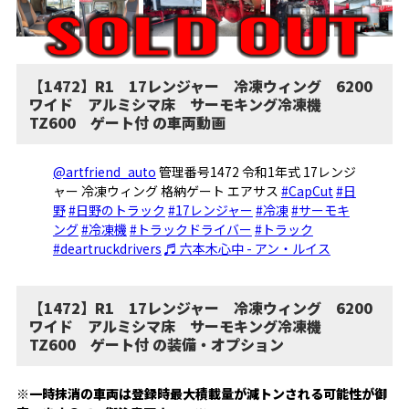
【1472】R1 17レンジャー 冷凍ウィング 6200
ワイド アルミシマ床 サーモキング冷凍機
TZ600 ゲート付 の車両動画
@artfriend_auto
管理番号1472 令和1年式 17レンジ
ャー 冷凍ウィング 格納ゲート エアサス
#CapCut
#日
野
#日野のトラック
#17レンジャー
#冷凍
#サーモキ
ング
#冷凍機
#トラックドライバー
#トラック
#deartruckdrivers
♬ 六本木心中 - アン・ルイス
【1472】R1 17レンジャー 冷凍ウィング 6200
ワイド アルミシマ床 サーモキング冷凍機
TZ600 ゲート付 の装備・オプション
※一時抹消の車両は登録時最大積載量が減トンされる可能性が御