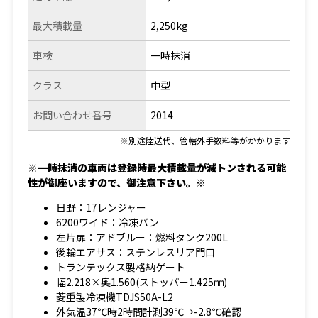
最大積載量
2,250kg
車検
一時抹消
クラス
中型
お問い合わせ番号
2014
※別途陸送代、管轄外手数料等がかかります
※一時抹消の車両は登録時最大積載量が減トンされる可能
性が御座いますので、御注意下さい。※
日野：17レンジャー
6200ワイド：冷凍バン
左片扉：アドブルー：燃料タンク200L
後輪エアサス：ステンレスリア門口
トランテックス製格納ゲート
幅2.218×奥1.560(ストッパー1.425㎜)
菱重製冷凍機TDJS50A-L2
外気温37℃時2時間計測39℃→-2.8℃確認