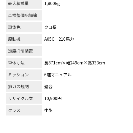
最大積載量
1,800kg
点検整備記録簿
車体色
クロ系
原動機
A05C 210馬力
速度抑制装置
車体寸法
長871cm×幅249cm×高333cm
ミッション
6速マニュアル
排ガス規制
適合
リサイクル券
10,900円
クラス
中型