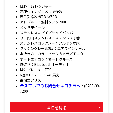
日野：17レンジャー
冷凍ウィング：メッキ多数
菱重製冷凍機TDJW50D
アドブルー：燃料タンク200L
メッキホイール
ステンレス丸パイプサイドバンパー
リア門口ステンレス：ステンレス丁番
ステンレスロックバー：アルミシマ床
ラッシングレール2段：エアラインレール
水抜き穴：カラーバックカメラ／モニタ
オートエアコン：オートクルーズ
煤焼き：Bluetoothオーディオ
排気ブレーキ：ETC
6速MT：A05C：240馬力
後輪エアサス
☎スマホでのお問合せはコチラへ
℡(0285-39-
7200)
詳細を見る