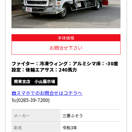
本体価格
お問合せ下さい
ファイター：冷凍ウィング：アルミシマ床：-30度
設定：後輪エアサス：240馬力
関東支店 小山展示場
☎スマホでのお問合せはコチラへ
℡(0285-39-7200)
メーカー
三菱ふそう
年式
令和3年