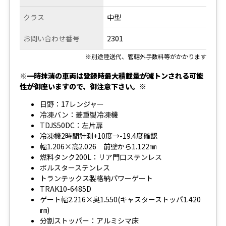
クラス
中型
お問い合わせ番号
2301
※別途陸送代、管轄外手数料等がかかります
※一時抹消の車両は登録時最大積載量が減トンされる可能
性が御座いますので、御注意下さい。※
日野：17レンジャー
冷凍バン：菱重製冷凍機
TDJS50DC：左片扉
冷凍機2時間計測+10度→-19.4度確認
幅1.206×高2.026 前壁から1.122㎜
燃料タンク200L：リア門口ステンレス
ボルスターステンレス
トランテックス製格納パワーゲート
TRAK10-6485D
ゲート幅2.216×奥1.550(キャスターストッパ1.420
㎜)
分割ストッパー：アルミシマ床