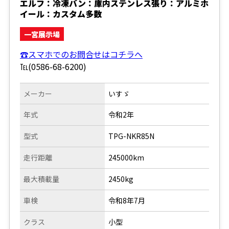
エルフ：冷凍バン：庫内ステンレス張り：アルミホ
イール：カスタム多数
一宮展示場
☎スマホでのお問合せはコチラへ
℡(0586-68-6200)
メーカー
いすゞ
年式
令和2年
型式
TPG-NKR85N
走行距離
245000km
最大積載量
2450kg
車検
令和8年7月
クラス
小型