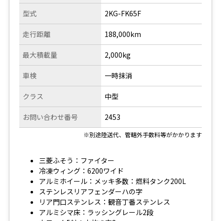
型式
2KG-FK65F
走行距離
188,000km
最大積載量
2,000kg
車検
一時抹消
クラス
中型
お問い合わせ番号
2453
※別途陸送代、管轄外手数料等がかかります
三菱ふそう：ファイター
冷凍ウィング：6200ワイド
アルミホイール：メッキ多数：燃料タンク200L
ステンレスリアフェンダーハの字
リア門口ステンレス：観音丁番ステンレス
アルミシマ床：ラッシングレール2段