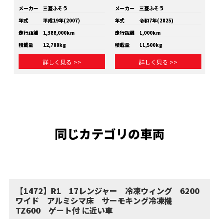
メーカー
三菱ふそう
メーカー
三菱ふそう
メ
年式
平成19年(2007)
年式
令和7年(2025)
年
走行距離
1,388,000km
走行距離
1,000km
走
積載量
12,700kg
積載量
11,500kg
積
詳しく見る >>
詳しく見る >>
同じカテゴリの車両
【1472】R1 17レンジャー 冷凍ウィング 6200
ワイド アルミシマ床 サーモキング冷凍機
TZ600 ゲート付 に近い車