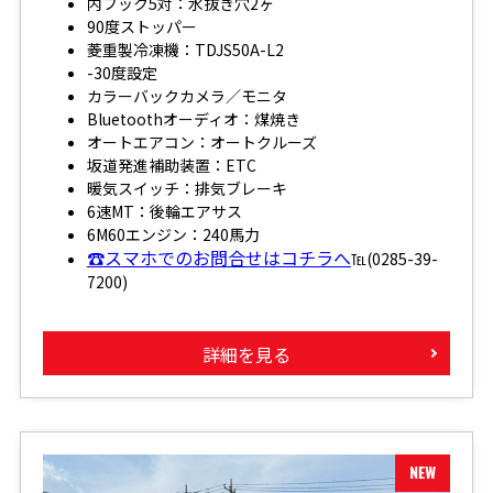
内フック5対：水抜き穴2ヶ
90度ストッパー
菱重製冷凍機：TDJS50A-L2
-30度設定
カラーバックカメラ／モニタ
Bluetoothオーディオ：煤焼き
オートエアコン：オートクルーズ
坂道発進補助装置：ETC
暖気スイッチ：排気ブレーキ
6速MT：後輪エアサス
6M60エンジン：240馬力
☎スマホでのお問合せはコチラへ
℡(0285-39-
7200)
詳細を見る