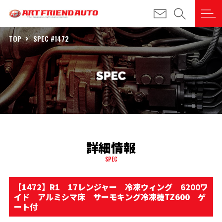
TOP
SPEC #1472
詳細情報
SPEC
【1472】R1 17レンジャー 冷凍ウィング 6200ワ
イド アルミシマ床 サーモキング冷凍機TZ600 ゲ
ート付