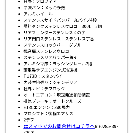
日野：プロフィア
冷凍バン：メッキ多数
アルミホイール
ステンレスサイドバンパー丸パイプ4段
燃料タンクステンレスウロコ 300L 2個
リアフェンダーステンレスくの字
リア門口ステンレス：ステンレス丁番
ステンレスロックバー ダブル
観音扉ステンレスウロコ
ステンレスリアバンパー角R
アルミシマ床：ラッシングレール2段
菱重製サブエンジン式冷凍機
TU73D：スタンバイ
内装生地張り：シャンデリア
社外ナビ：デフロック
オートエアコン：坂道発進補助装置
排気ブレーキ：オートクルーズ
E13Cエンジン：380馬力
プロシフト：後輪エアサス
2デフ
☎スマホでのお問合せはコチラへ
℡(0285-39-
7200)