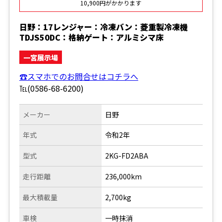
10,900円がかかります
日野：17レンジャー：冷凍バン：菱重製冷凍機
TDJS50DC：格納ゲート：アルミシマ床
一宮展示場
☎スマホでのお問合せはコチラへ
℡(0586-68-6200)
メーカー
日野
年式
令和2年
型式
2KG-FD2ABA
走行距離
236,000km
最大積載量
2,700kg
車検
一時抹消