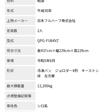
燃料
軽油
年式
平成30年
上物メーカー
日本フルハーフ株式会社
定員数
2人
型式
QPG-FU64VZ
荷台寸法
長937cm×幅229cm×高229cm
車検
令和5年6月
形状
冷凍バン ジョロダー4列 キーストン
床 左方扉
最大積載量
12,200kg
点検整備記録簿
車体色
シロ系