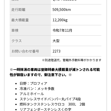
走行距離
509,500km
最大積載量
12,200kg
車検
令和7年11月
クラス
大型
お問い合わせ番号
2273
※別途陸送代、管轄外手数料等がかかります
※一時抹消の車両は登録時最大積載量が減トンされる可能
性が御座いますので、御注意下さい。※
日野：プロフィア
冷凍バン：メッキ多数
アルミホイール
ステンレスサイドバンパー丸パイプ4段
燃料タンクステンレスウロコ 300L 2個
リアフェンダーステンレスくの字