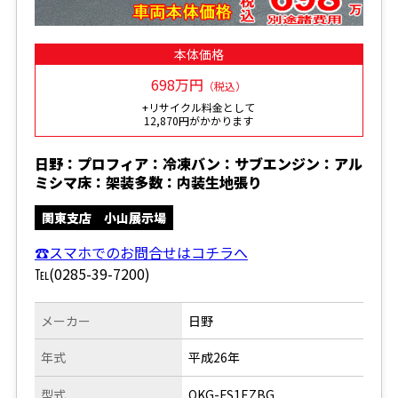
本体価格
698万円
（税込）
+リサイクル料金として
12,870円がかかります
日野：プロフィア：冷凍バン：サブエンジン：アル
ミシマ床：架装多数：内装生地張り
関東支店 小山展示場
☎スマホでのお問合せはコチラへ
℡(0285-39-7200)
メーカー
日野
年式
平成26年
型式
QKG-FS1EZBG