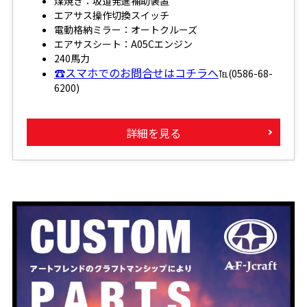
煤焼き：坂道発進補助装置
エアサス操作切換スイッチ
電動格納ミラー：オートクルーズ
エアサスシート：A05Cエンジン
240馬力
☎スマホでのお問合せはコチラへ
℡(0586-68-
6200)
詳細を見る