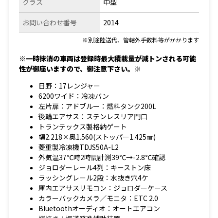
クラス
中型
お問い合わせ番号
2014
※別途陸送代、管轄外手数料等がかかります
※一時抹消の車両は登録時最大積載量が減トンされる可能
性が御座いますので、御注意下さい。※
日野：17レンジャー
6200ワイド：冷凍バン
左片扉：アドブルー：燃料タンク200L
後輪エアサス：ステンレスリア門口
トランテックス製格納ゲート
幅2.218×奥1.560(ストッパー1.425㎜)
菱重製冷凍機TDJS50A-L2
外気温37℃時2時間計測39℃→-2.8℃確認
ジョロダーレール4列：キーストン床
ラッシングレール2段：水抜き穴4ケ
庫内エアサスリモコン：ジョロダーケース
カラーバックカメラ／モニタ：ETC 2.0
Bluetoothオーディオ：オートエアコン