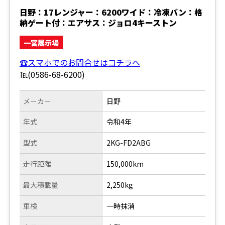
日野：17レンジャー：6200ワイド：冷凍バン：格
納ゲート付：エアサス：ジョロ4キーストン
一宮展示場
☎スマホでのお問合せはコチラへ
℡(0586-68-6200)
メーカー
日野
年式
令和4年
型式
2KG-FD2ABG
走行距離
150,000km
最大積載量
2,250kg
車検
一時抹消