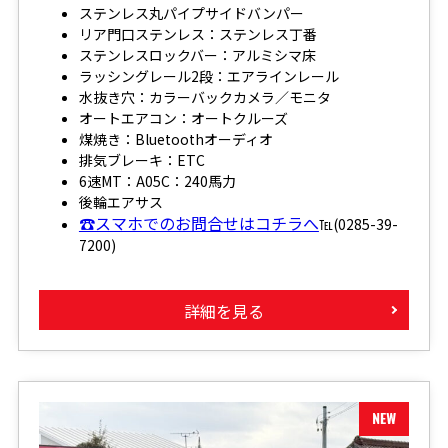
ステンレス丸パイプサイドバンパー
リア門口ステンレス：ステンレス丁番
ステンレスロックバー：アルミシマ床
ラッシングレール2段：エアラインレール
水抜き穴：カラーバックカメラ／モニタ
オートエアコン：オートクルーズ
煤焼き：Bluetoothオーディオ
排気ブレーキ：ETC
6速MT：A05C：240馬力
後輪エアサス
☎スマホでのお問合せはコチラへ
℡(0285-39-
7200)
詳細を見る