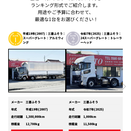
ランキング形式でご紹介します。
用途やご予算に合わせて、
最適な1台をお選びください !
平成19年(2007)：三菱ふそう：
令和7年(2025)：三菱ふそう：
スーパーグレート：アルミウィ
24スーパーグレート：トレーラ
ング
ーヘッド
メーカー
三菱ふそう
メーカー
三菱ふそう
メ
年式
平成19年(2007)
年式
令和7年(2025)
年
走行距離
1,388,000km
走行距離
1,000km
走
積載量
12,700kg
積載量
11,500kg
積