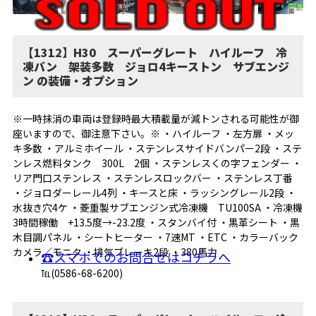
【1312】H30 スーパーグレート ハイルーフ 冷
凍バン 架装多数 ジョロ4キーストン サブエンジ
ン の装備・オプション
※一時抹消の車両は登録時最大積載量が減トンされる可能性が御
座いますので、御注意下さい。※ ・ハイルーフ ・左方扉 ・メッ
キ多数 ・アルミホイール ・ステンレスサイドバンパー2段 ・ステ
ンレス燃料タンク 300L 2個 ・ステンレスくの字フェンダー ・
リア門口ステンレス ・ステンレスロックバー ・ステンレス丁番
・ジョロダーレール4列 ・キースと床 ・ラッシングレール2段 ・
水抜き穴4ケ ・菱重製サブエンジン式冷凍機 TU100SA ・冷凍機
3時間稼働 +13.5度→-23.2度 ・スタンバイ付 ・黒革シート ・黒
木目調パネル ・シートヒーター ・7速MT ・ETC ・カラーバック
カメラ／モニタ ・排気ブレーキ2段 ・380馬力
☎スマホでのお問合せはコチラへ
℡(0586-68-6200)