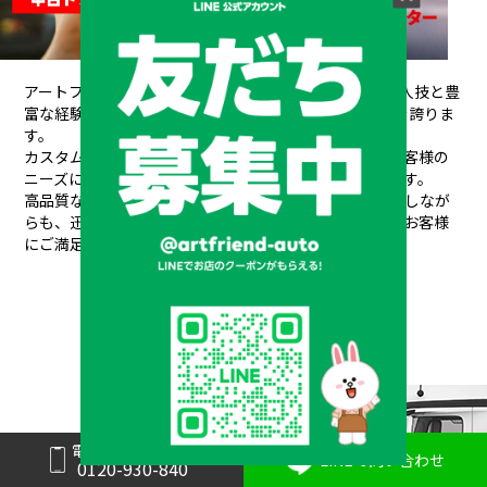
アートフレンドAUTOは、創業以来培ってきた熟練の職人技と豊
富な経験が信頼され、
20年間で10,000台もの販売実績を誇りま
す。
カスタムデザインから架装、整備、車検、保険まで、お客様の
ニーズにワンストップで対応できるのが私たちの強みです。
高品質なパーツと素材を使用し、安全性や耐久性を重視しなが
らも、
迅速丁寧な対応と競争力のある価格設定で、常にお客様
にご満足いただけるサービスを提供しています。
メーカーと形状から探す
BRAND & TYPE
電話で問い合わせ
LINEで問い合わせ
0120-930-840