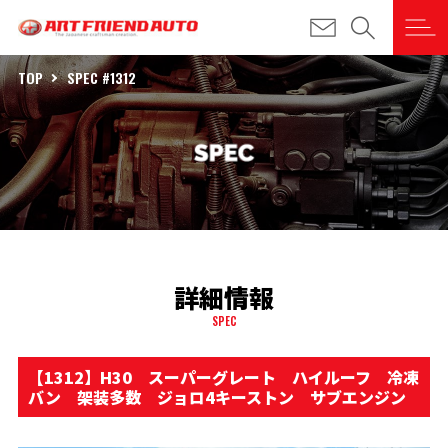
TOP
SPEC #1312
詳細情報
SPEC
【1312】H30 スーパーグレート ハイルーフ 冷凍
バン 架装多数 ジョロ4キーストン サブエンジン