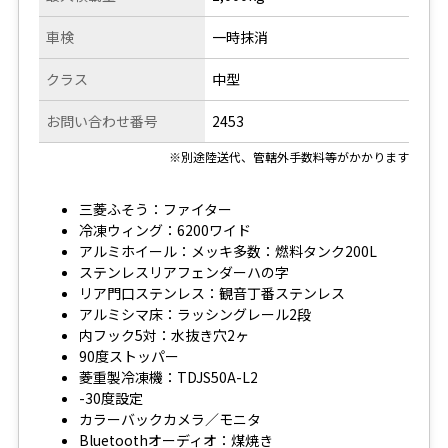
車検
一時抹消
クラス
中型
お問い合わせ番号
2453
※別途陸送代、管轄外手数料等がかかります
三菱ふそう：ファイター
冷凍ウィング：6200ワイド
アルミホイール：メッキ多数：燃料タンク200L
ステンレスリアフェンダーハの字
リア門口ステンレス：観音丁番ステンレス
アルミシマ床：ラッシングレール2段
内フック5対：水抜き穴2ヶ
90度ストッパー
菱重製冷凍機：TDJS50A-L2
-30度設定
カラーバックカメラ／モニタ
Bluetoothオーディオ：煤焼き