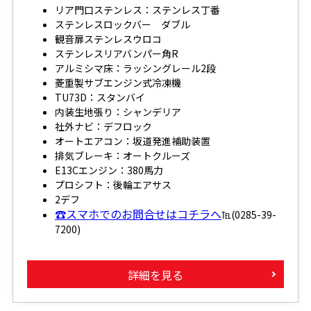
リア門口ステンレス：ステンレス丁番
ステンレスロックバー ダブル
観音扉ステンレスウロコ
ステンレスリアバンパー角R
アルミシマ床：ラッシングレール2段
菱重製サブエンジン式冷凍機
TU73D：スタンバイ
内装生地張り：シャンデリア
社外ナビ：デフロック
オートエアコン：坂道発進補助装置
排気ブレーキ：オートクルーズ
E13Cエンジン：380馬力
プロシフト：後輪エアサス
2デフ
☎スマホでのお問合せはコチラへ
℡(0285-39-
7200)
詳細を見る