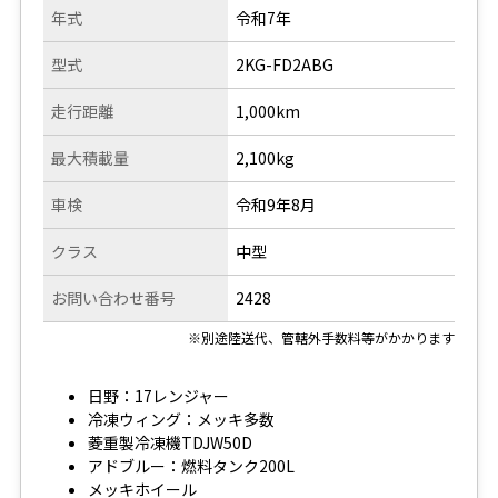
年式
令和7年
型式
2KG-FD2ABG
走行距離
1,000km
最大積載量
2,100kg
車検
令和9年8月
クラス
中型
お問い合わせ番号
2428
※別途陸送代、管轄外手数料等がかかります
日野：17レンジャー
冷凍ウィング：メッキ多数
菱重製冷凍機TDJW50D
アドブルー：燃料タンク200L
メッキホイール