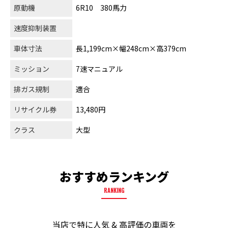
原動機
6R10 380馬力
速度抑制装置
車体寸法
長1,199cm×幅248cm×高379cm
ミッション
7速マニュアル
排ガス規制
適合
リサイクル券
13,480円
クラス
大型
おすすめランキング
RANKING
当店で特に人気 & 高評価の車両を