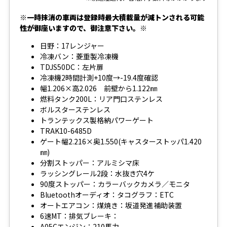
※一時抹消の車両は登録時最大積載量が減トンされる可能
性が御座いますので、御注意下さい。※
日野：17レンジャー
冷凍バン：菱重製冷凍機
TDJS50DC：左片扉
冷凍機2時間計測+10度→-19.4度確認
幅1.206×高2.026 前壁から1.122㎜
燃料タンク200L：リア門口ステンレス
ボルスターステンレス
トランテックス製格納パワーゲート
TRAK10-6485D
ゲート幅2.216×奥1.550(キャスターストッパ1.420
㎜)
分割ストッパー：アルミシマ床
ラッシングレール2段：水抜き穴4ケ
90度ストッパー：カラーバックカメラ／モニタ
Bluetoothオーディオ：タコグラフ：ETC
オートエアコン：煤焼き：坂道発進補助装置
6速MT：排気ブレーキ：
A05Cエンジン：210馬力