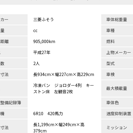
ーカー
三菱ふそう
車体総重量
気量
cc
車種
行距離
905,000km
燃料
式
平成27年
上物メーカー
員数
2人
型式
台寸法
長934cm×幅227cm×高229cm
車検
冷凍バン ジョロダー4列 キー
状
最大積載量
ストン床 左観音2枚
検整備記録簿
車体色
動機
6R10 420馬力
速度抑制装置
長1,199cm×幅249cm×高
体寸法
ミッション
379cm