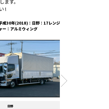
します。
 !
平成30年(2018)：日野：17レンジ
平成30年(2018
ャー：アルミウィング
冷凍ウィング
日野
メーカー
いすゞ