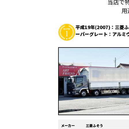
当店で特
用
平成19年(2007)：三菱
ーパーグレート：アルミ
メーカー
三菱ふそう