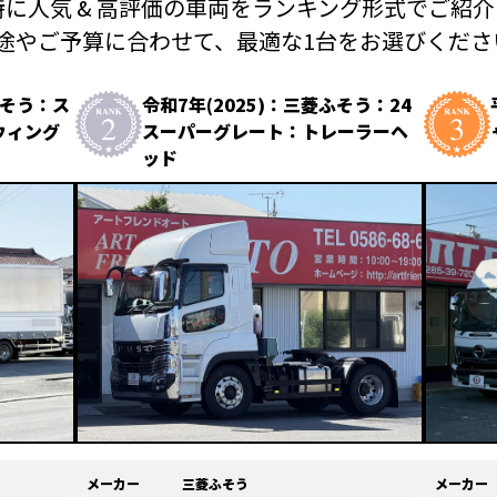
に人気 & 高評価の車両を
ランキング形式でご紹介
途やご予算に合わせて、
最適な1台をお選びください
ふそう：ス
令和7年(2025)：三菱ふそう：24
ウィング
スーパーグレート：トレーラーヘ
ッド
メーカー
三菱ふそう
メーカー