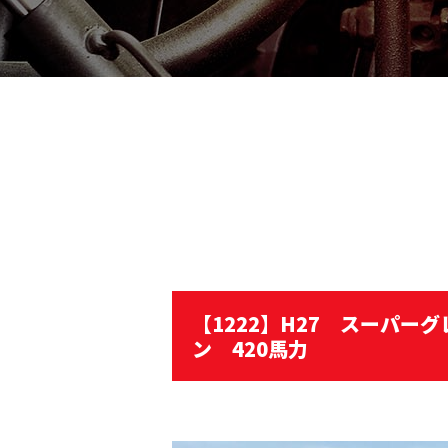
【1222】H27 スーパ
ン 420馬力