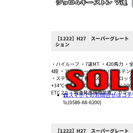
【1222】H27 スーパーグレー
ション
・ハイルーフ ・7速MT ・420馬力
4段 ・アドブルータンクカバーステン
・ステンレス丁番 ・ステンレスロックバ
+34℃→ -2.8℃ ・断熱厚み F：10
ETC 2.0 ・坂道発進補助装置 ・カ
☎スマホでのお問合せはコチ
℡(0586-68-6200)
【1222】H27 スーパーグレー