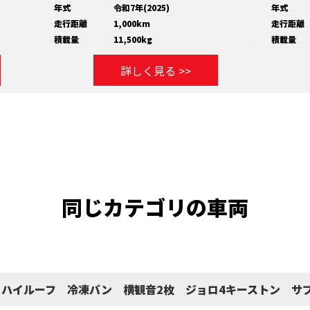
年式
令和7年(2025)
年式
走行距離
1,000km
走行距離
積載量
11,500kg
積載量
詳しく見る >>
同じカテゴリの車両
ト ハイルーフ 冷凍バン 横観音2枚 ジョロ4キーストン サブ