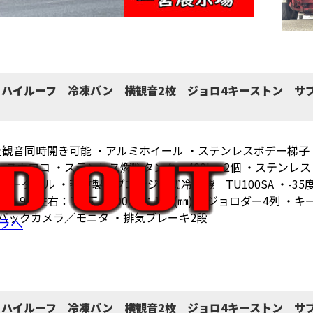
ト ハイルーフ 冷凍バン 横観音2枚 ジョロ4キーストン サブ
 ・全観音同時開き可能 ・アルミホイール ・ステンレスボデー梯
レスウロコ ・ステンレス燃料タンク 400L 2個 ・ステンレ
ーダブル ・菱重製サブエンジン式冷凍機 TU100SA ・-35
0/R：90/左右：75/天：100/床：100(㎜) ・ジョロダー4列
ラーバックカメラ／モニタ ・排気ブレーキ2段
ラへ
ト ハイルーフ 冷凍バン 横観音2枚 ジョロ4キーストン サブ