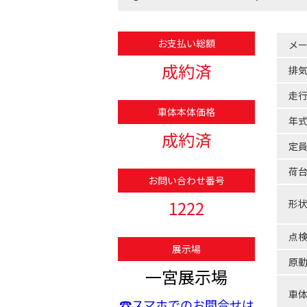
お支払い総額
メ
成約済
排
走
車体本体価格
年
成約済
定
荷
お問い合わせ番号
1222
形
点
展示場
原
一宮展示場
車
☎スマホでのお問合せは