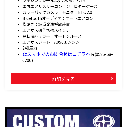
ラッシングレール2段：水抜き穴4ケ
庫内エアサスリモコン：ジョロダーケース
カラーバックカメラ／モニタ：ETC 2.0
Bluetoothオーディオ：オートエアコン
煤焼き：坂道発進補助装置
エアサス操作切換スイッチ
電動格納ミラー：オートクルーズ
エアサスシート：A05Cエンジン
240馬力
☎スマホでのお問合せはコチラへ
℡(0586-68-
6200)
詳細を見る