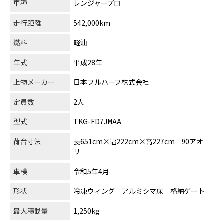
車種
レンジャープロ
走行距離
542,000km
燃料
軽油
年式
平成28年
上物メーカー
日本フルハーフ株式会社
定員数
2人
型式
TKG-FD7JMAA
荷台寸法
長651cm×幅222cm×高227cm 90アオ
リ
車検
令和5年4月
形状
冷凍ウィング アルミシマ床 格納ゲート
最大積載量
1,250kg