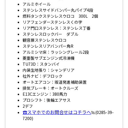
アルミホイール
ステンレスサイドバンパー丸パイプ4段
燃料タンクステンレスウロコ 300L 2個
リアフェンダーステンレスくの字
リア門口ステンレス：ステンレス丁番
ステンレスロックバー ダブル
観音扉ステンレスウロコ
ステンレスリアバンパー角R
アルミシマ床：ラッシングレール2段
菱重製サブエンジン式冷凍機
TU73D：スタンバイ
内装生地張り：シャンデリア
社外ナビ：デフロック
オートエアコン：坂道発進補助装置
排気ブレーキ：オートクルーズ
E13Cエンジン：380馬力
プロシフト：後輪エアサス
2デフ
☎スマホでのお問合せはコチラへ
℡(0285-39-
7200)