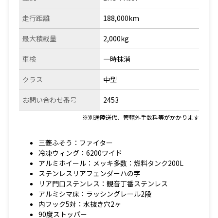
走行距離
188,000km
最大積載量
2,000kg
車検
一時抹消
クラス
中型
お問い合わせ番号
2453
※別途陸送代、管轄外手数料等がかかります
三菱ふそう：ファイター
冷凍ウィング：6200ワイド
アルミホイール：メッキ多数：燃料タンク200L
ステンレスリアフェンダーハの字
リア門口ステンレス：観音丁番ステンレス
アルミシマ床：ラッシングレール2段
内フック5対：水抜き穴2ヶ
90度ストッパー