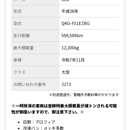
年式
平成26年
型式
QKG-FS1EZBG
走行距離
509,500km
最大積載量
12,200kg
車検
令和7年11月
クラス
大型
お問い合わせ番号
2273
※別途陸送代、管轄外手数料等がかかります
※一時抹消の車両は登録時最大積載量が減トンされる可能
性が御座いますので、御注意下さい。※
日野：プロフィア
冷凍バン：メッキ多数