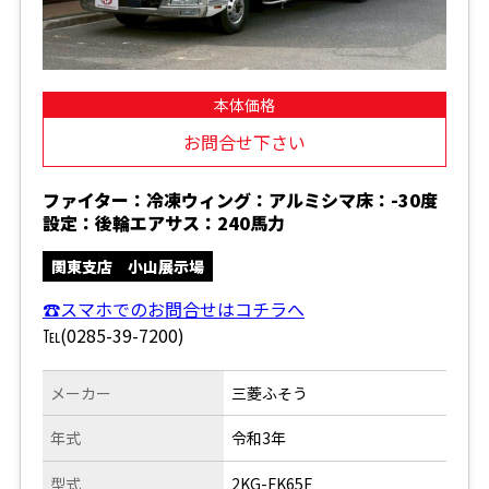
本体価格
お問合せ下さい
ファイター：冷凍ウィング：アルミシマ床：-30度
設定：後輪エアサス：240馬力
関東支店 小山展示場
☎スマホでのお問合せはコチラへ
℡(0285-39-7200)
メーカー
三菱ふそう
年式
令和3年
型式
2KG-FK65F