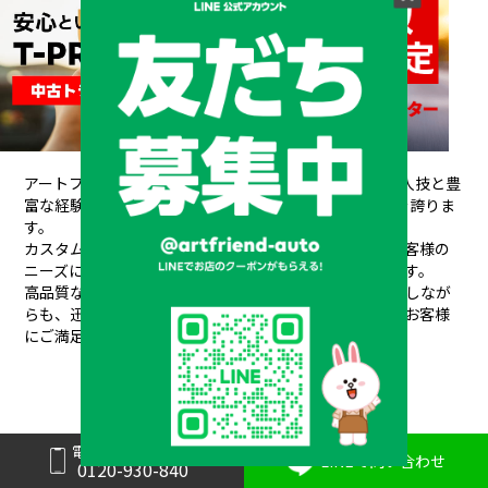
アートフレンドAUTOは、創業以来培ってきた熟練の職人技と豊
富な経験が信頼され、
20年間で10,000台もの販売実績を誇りま
す。
カスタムデザインから架装、整備、車検、保険まで、お客様の
ニーズにワンストップで対応できるのが私たちの強みです。
高品質なパーツと素材を使用し、安全性や耐久性を重視しなが
らも、
迅速丁寧な対応と競争力のある価格設定で、常にお客様
にご満足いただけるサービスを提供しています。
電話で問い合わせ
LINEで問い合わせ
0120-930-840