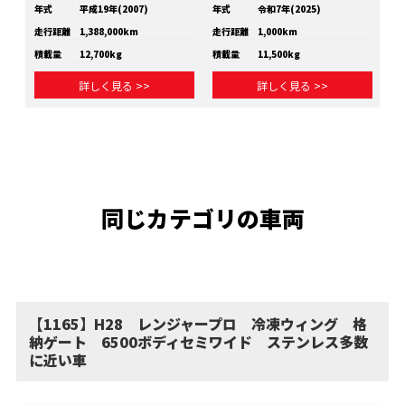
年式
平成19年(2007)
年式
令和7年(2025)
年
走行距離
1,388,000km
走行距離
1,000km
走
積載量
12,700kg
積載量
11,500kg
積
詳しく見る >>
詳しく見る >>
同じカテゴリの車両
【1165】H28 レンジャープロ 冷凍ウィング 格
納ゲート 6500ボディセミワイド ステンレス多数
に近い車