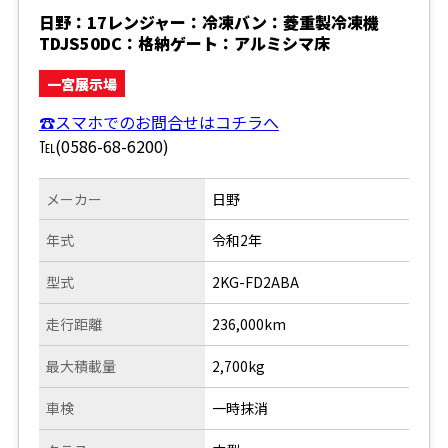
日野：17レンジャー：冷凍バン：菱重製冷凍機
TDJS50DC：格納ゲート：アルミシマ床
一宮展示場
☎スマホでのお問合せはコチラへ
℡(0586-68-6200)
メーカー
日野
年式
令和2年
型式
2KG-FD2ABA
走行距離
236,000km
最大積載量
2,700kg
車検
一時抹消