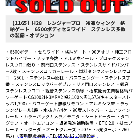
【1165】H28 レンジャープロ 冷凍ウィング 格
納ゲート 6500ボディセミワイド ステンレス多数
の装備・オプション
・6500ボデー ・セミワイド ・格納ゲート ・90アオリ ・純正フロ
ントバイザー ・メッキ多数 ・アルミホイール ・プロテクステン
レスウロコ張り ・前門口ステンレス ・ステンレスサイドバンパ
ー2段 ・ステンレスロッカーレール ・燃料タンクステンレスウロ
コ 250L ・ステンレス中間柱 ・バスフェンダー ・ステンレス丁
番 ・ステンレスロックバーダブル ・リア門口ステンレス ・観音
ステンレスウロコ ・観音ステンレス額縁 ・極東開発工業製格納パ
ワーゲート CG1002H-3MRA2 幅2,100×奥1,575(キャスタースト
ッパ1,390) ・パワーゲート無線リモコン ・アルミシマ床 ・ラッ
シングレール1段 ・水抜き穴4ケ ・90度ストッパー ・エアライン
レール ・カラーバックカメラ／モニタ ・シートヒーター ・タコ
グラフ ・オートエアコン ・坂道発進補助装置 ・ETC 2.0 ・排気ブ
レーキ ・リターダ ・オートクルーズ ・J07E ・5発ターボ ・260
馬力 ・菱重製冷凍機 TDJS50A-L2 -30度設定