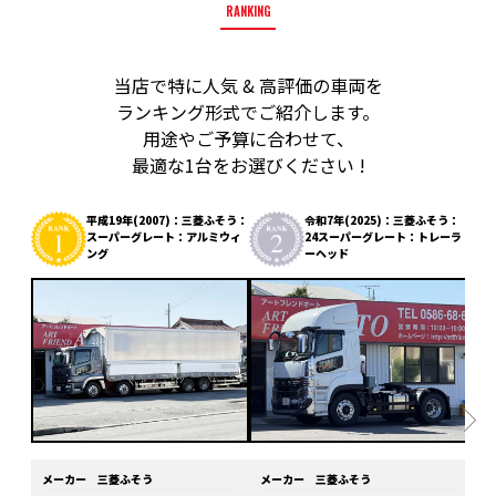
RANKING
当店で特に人気 & 高評価の車両を
ランキング形式でご紹介します。
用途やご予算に合わせて、
最適な1台をお選びください !
平成19年(2007)：三菱ふそう：
令和7年(2025)：三菱ふそう：
スーパーグレート：アルミウィ
24スーパーグレート：トレーラ
ング
ーヘッド
メーカー
三菱ふそう
メーカー
三菱ふそう
メ