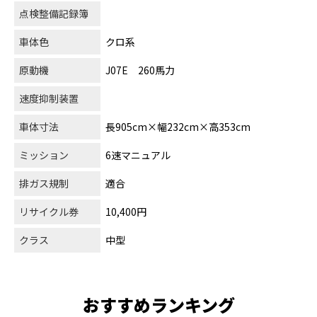
点検整備記録簿
車体色
クロ系
原動機
J07E 260馬力
速度抑制装置
車体寸法
長905cm×幅232cm×高353cm
ミッション
6速マニュアル
排ガス規制
適合
リサイクル券
10,400円
クラス
中型
おすすめランキング