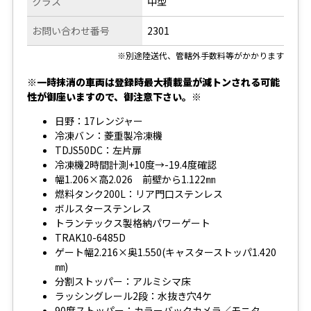
クラス
中型
お問い合わせ番号
2301
※別途陸送代、管轄外手数料等がかかります
※一時抹消の車両は登録時最大積載量が減トンされる可能
性が御座いますので、御注意下さい。※
日野：17レンジャー
冷凍バン：菱重製冷凍機
TDJS50DC：左片扉
冷凍機2時間計測+10度→-19.4度確認
幅1.206×高2.026 前壁から1.122㎜
燃料タンク200L：リア門口ステンレス
ボルスターステンレス
トランテックス製格納パワーゲート
TRAK10-6485D
ゲート幅2.216×奥1.550(キャスターストッパ1.420
㎜)
分割ストッパー：アルミシマ床
ラッシングレール2段：水抜き穴4ケ
90度ストッパー：カラーバックカメラ／モニタ