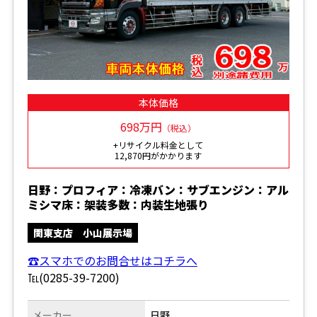
本体価格
698万円
（税込）
+リサイクル料金として
12,870円がかかります
日野：プロフィア：冷凍バン：サブエンジン：アル
ミシマ床：架装多数：内装生地張り
関東支店 小山展示場
☎スマホでのお問合せはコチラへ
℡(0285-39-7200)
メーカー
日野