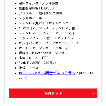
冷凍ウィング：メッキ多数
菱重製冷凍機TDJW50D
アドブルー：燃料タンク200L
メッキホイール
ステンレス丸パイプサイドバンパー
リア門口ステンレス：ステンレス丁番
ステンレスロックバー：アルミシマ床
ラッシングレール2段：エアラインレール
水抜き穴：カラーバックカメラ／モニタ
オートエアコン：オートクルーズ
煤焼き：Bluetoothオーディオ
排気ブレーキ：ETC
6速MT：A05C：240馬力
後輪エアサス
☎スマホでのお問合せはコチラへ
℡(0285-39-
7200)
詳細を見る