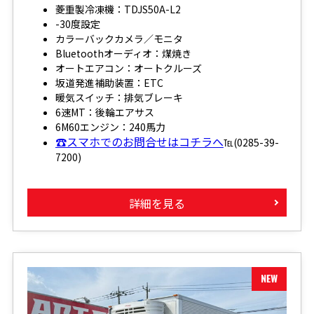
菱重製冷凍機：TDJS50A-L2
-30度設定
カラーバックカメラ／モニタ
Bluetoothオーディオ：煤焼き
オートエアコン：オートクルーズ
坂道発進補助装置：ETC
暖気スイッチ：排気ブレーキ
6速MT：後輪エアサス
6M60エンジン：240馬力
☎スマホでのお問合せはコチラへ
℡(0285-39-
7200)
詳細を見る