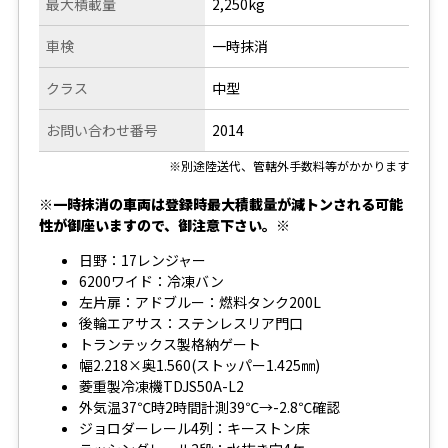
最大積載量
2,250kg
車検
一時抹消
クラス
中型
お問い合わせ番号
2014
※別途陸送代、管轄外手数料等がかかります
※一時抹消の車両は登録時最大積載量が減トンされる可能
性が御座いますので、御注意下さい。※
日野：17レンジャー
6200ワイド：冷凍バン
左片扉：アドブルー：燃料タンク200L
後輪エアサス：ステンレスリア門口
トランテックス製格納ゲート
幅2.218×奥1.560(ストッパー1.425㎜)
菱重製冷凍機TDJS50A-L2
外気温37℃時2時間計測39℃→-2.8℃確認
ジョロダーレール4列：キーストン床