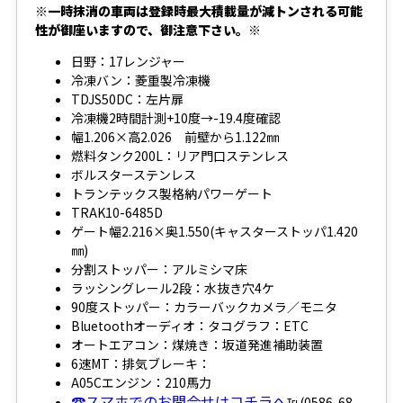
※一時抹消の車両は登録時最大積載量が減トンされる可能
性が御座いますので、御注意下さい。※
日野：17レンジャー
冷凍バン：菱重製冷凍機
TDJS50DC：左片扉
冷凍機2時間計測+10度→-19.4度確認
幅1.206×高2.026 前壁から1.122㎜
燃料タンク200L：リア門口ステンレス
ボルスターステンレス
トランテックス製格納パワーゲート
TRAK10-6485D
ゲート幅2.216×奥1.550(キャスターストッパ1.420
㎜)
分割ストッパー：アルミシマ床
ラッシングレール2段：水抜き穴4ケ
90度ストッパー：カラーバックカメラ／モニタ
Bluetoothオーディオ：タコグラフ：ETC
オートエアコン：煤焼き：坂道発進補助装置
6速MT：排気ブレーキ：
A05Cエンジン：210馬力
☎スマホでのお問合せはコチラへ
℡(0586-68-