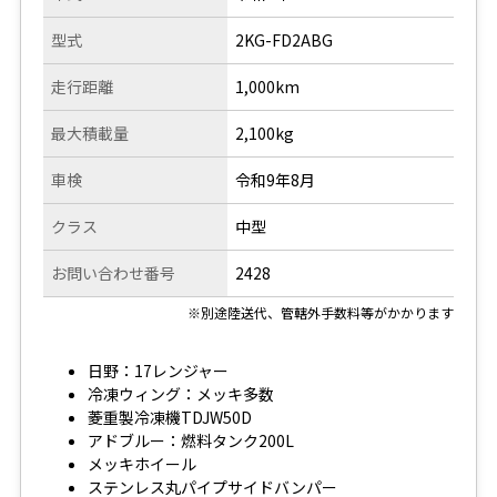
型式
2KG-FD2ABG
走行距離
1,000km
最大積載量
2,100kg
車検
令和9年8月
クラス
中型
お問い合わせ番号
2428
※別途陸送代、管轄外手数料等がかかります
日野：17レンジャー
冷凍ウィング：メッキ多数
菱重製冷凍機TDJW50D
アドブルー：燃料タンク200L
メッキホイール
ステンレス丸パイプサイドバンパー