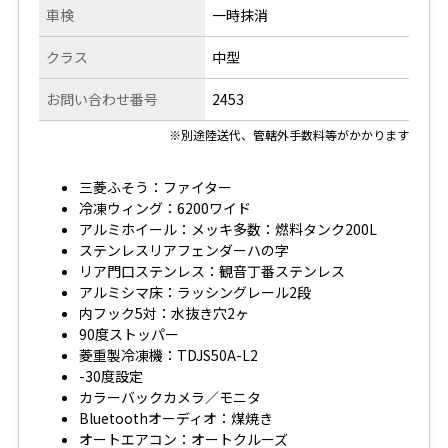
車検
一時抹消
クラス
中型
お問い合わせ番号
2453
※別途陸送代、管轄外手数料等がかかります
三菱ふそう：ファイター
冷凍ウィング：6200ワイド
アルミホイール：メッキ多数：燃料タンク200L
ステンレスリアフェンダーハの字
リア門口ステンレス：観音丁番ステンレス
アルミシマ床：ラッシングレール2段
内フック5対：水抜き穴2ヶ
90度ストッパー
菱重製冷凍機：TDJS50A-L2
-30度設定
カラーバックカメラ／モニタ
Bluetoothオーディオ：煤焼き
オートエアコン：オートクルーズ