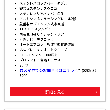
ステンレスロックバー ダブル
観音扉ステンレスウロコ
ステンレスリアバンパー角R
アルミシマ床：ラッシングレール2段
菱重製サブエンジン式冷凍機
TU73D：スタンバイ
内装生地張り：シャンデリア
社外ナビ：デフロック
オートエアコン：坂道発進補助装置
排気ブレーキ：オートクルーズ
E13Cエンジン：380馬力
プロシフト：後輪エアサス
2デフ
☎スマホでのお問合せはコチラへ
℡(0285-39-
7200)
詳細を見る