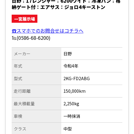
日野：17レンジャー：6200ワイド：冷凍バン：格
納ゲート付：エアサス：ジョロ4キーストン
一宮展示場
☎スマホでのお問合せはコチラへ
℡(0586-68-6200)
メーカー
日野
年式
令和4年
型式
2KG-FD2ABG
走行距離
150,000km
最大積載量
2,250kg
車検
一時抹消
クラス
中型