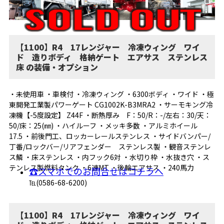
【1100】R4 17レンジャー 冷凍ウィング ワイ
ド 造りボディ 格納ゲート エアサス ステンレス
床 の装備・オプション
・未使用車 ・車検付 ・冷凍ウィング ・6300ボディ ・ワイド ・極
東開発工業製パワーゲート CG1002K-B3MRA2 ・サーモキング冷
凍機【-5度設定】 Z44F ・断熱厚み F：50/R：-/左右：30/天：
50/床：25(㎜) ・ハイルーフ ・メッキ多数 ・アルミホイール
17.5 ・前後門工、ロッカーレールステンレス ・サイドバンパー/
丁番/ロックバー/リアフェンダー ステンレス製 ・観音ステンレ
ス鱗 ・床ステンレス ・内フック6対 ・水切り枠 ・水抜き穴 ・ス
テンレス製燃料タンク ・6速MT ・後輪エアサス ・240馬力
☎スマホでのお問合せはコチラへ
℡(0586-68-6200)
【1100】R4 17レンジャー 冷凍ウィング ワイ