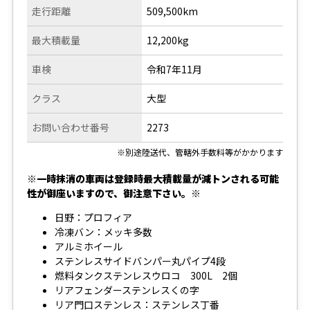
走行距離
509,500km
最大積載量
12,200kg
車検
令和7年11月
クラス
大型
お問い合わせ番号
2273
※別途陸送代、管轄外手数料等がかかります
※一時抹消の車両は登録時最大積載量が減トンされる可能
性が御座いますので、御注意下さい。※
日野：プロフィア
冷凍バン：メッキ多数
アルミホイール
ステンレスサイドバンパー丸パイプ4段
燃料タンクステンレスウロコ 300L 2個
リアフェンダーステンレスくの字
リア門口ステンレス：ステンレス丁番