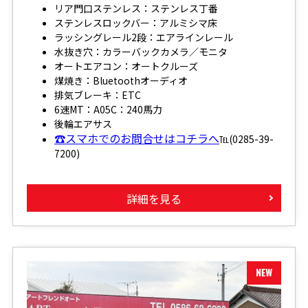
リア門口ステンレス：ステンレス丁番
ステンレスロックバー：アルミシマ床
ラッシングレール2段：エアラインレール
水抜き穴：カラーバックカメラ／モニタ
オートエアコン：オートクルーズ
煤焼き：Bluetoothオーディオ
排気ブレーキ：ETC
6速MT：A05C：240馬力
後輪エアサス
☎スマホでのお問合せはコチラへ
℡(0285-39-
7200)
詳細を見る