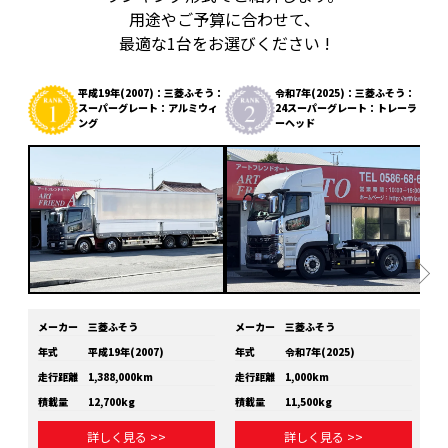
用途やご予算に合わせて、
最適な1台をお選びください !
平成19年(2007)：三菱ふそう：
令和7年(2025)：三菱ふそう：
スーパーグレート：アルミウィ
24スーパーグレート：トレーラ
ング
ーヘッド
メーカー
三菱ふそう
メーカー
三菱ふそう
メ
年式
平成19年(2007)
年式
令和7年(2025)
年
走行距離
1,388,000km
走行距離
1,000km
走
積載量
12,700kg
積載量
11,500kg
積
詳しく見る >>
詳しく見る >>