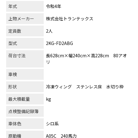
年式
令和4年
上物メーカー
株式会社トランテックス
定員数
2人
型式
2KG-FD2ABG
荷台寸法
長628cm×幅240cm×高228cm 80アオ
リ
車検
形状
冷凍ウィング ステンレス床 水切り枠
最大積載量
kg
点検整備記録簿
車体色
シロ系
原動機
A05C 240馬力