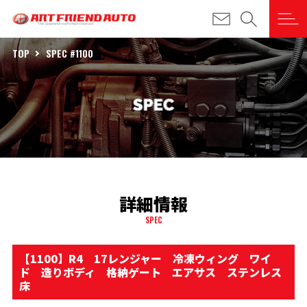
TOP
SPEC #1100
詳細情報
SPEC
【1100】R4 17レンジャー 冷凍ウィング ワイ
ド 造りボディ 格納ゲート エアサス ステンレス
床