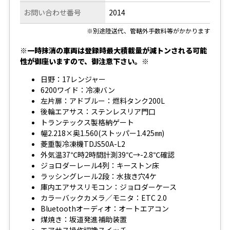
お問い合わせ番号
2014
※別途陸送代、管轄外手数料等がかかります
※一時抹消の車両は登録時最大積載量が減トンされる可能
性が御座いますので、御注意下さい。※
日野：17レンジャー
6200ワイド：冷凍バン
左片扉：アドブルー：燃料タンク200L
後輪エアサス：ステンレスリア門口
トランテックス製格納ゲート
幅2.218×奥1.560(ストッパー1.425㎜)
菱重製冷凍機TDJS50A-L2
外気温37℃時2時間計測39℃→-2.8℃確認
ジョロダーレール4列：キーストン床
ラッシングレール2段：水抜き穴4ケ
庫内エアサスリモコン：ジョロダーケース
カラーバックカメラ／モニタ：ETC 2.0
Bluetoothオーディオ：オートエアコン
煤焼き：坂道発進補助装置
エアサス操作切換スイッチ