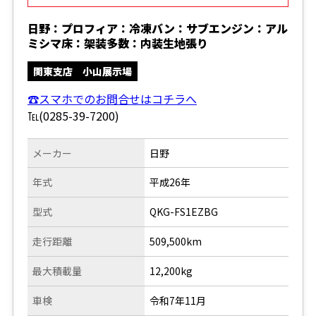
日野：プロフィア：冷凍バン：サブエンジン：アル
ミシマ床：架装多数：内装生地張り
関東支店 小山展示場
☎スマホでのお問合せはコチラへ
℡(0285-39-7200)
メーカー
日野
年式
平成26年
型式
QKG-FS1EZBG
走行距離
509,500km
最大積載量
12,200kg
車検
令和7年11月