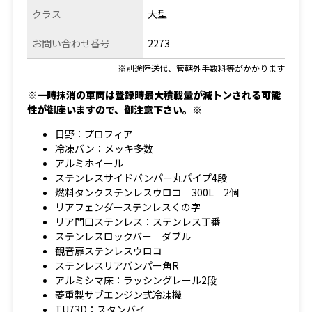
クラス
大型
お問い合わせ番号
2273
※別途陸送代、管轄外手数料等がかかります
※一時抹消の車両は登録時最大積載量が減トンされる可能
性が御座いますので、御注意下さい。※
日野：プロフィア
冷凍バン：メッキ多数
アルミホイール
ステンレスサイドバンパー丸パイプ4段
燃料タンクステンレスウロコ 300L 2個
リアフェンダーステンレスくの字
リア門口ステンレス：ステンレス丁番
ステンレスロックバー ダブル
観音扉ステンレスウロコ
ステンレスリアバンパー角R
アルミシマ床：ラッシングレール2段
菱重製サブエンジン式冷凍機
TU73D：スタンバイ