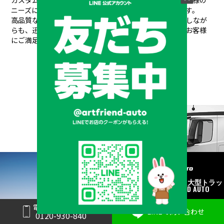
ニーズにワンストップで対応できるのが私たちの強みです。
高品質なパーツと素材を使用し、安全性や耐久性を重視しなが
らも、
迅速丁寧な対応と競争力のある価格設定で、常にお客様
にご満足いただけるサービスを提供しています。
メーカーと形状から探す
BRAND & TYPE
©2020
中古トラック・大型トラッ
ク販売はART FRIEND AUTO
電話で問い合わせ
LINEで問い合わせ
0120-930-840