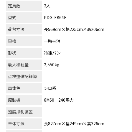
定員数
2人
型式
PDG-FK64F
荷台寸法
長569cm×幅225cm×高206cm
車検
一時抹消
形状
冷凍バン
最大積載量
2,550kg
点検整備記録簿
車体色
シロ系
原動機
6M60 240馬力
速度抑制装置
車体寸法
長827cm×幅249cm×高326cm