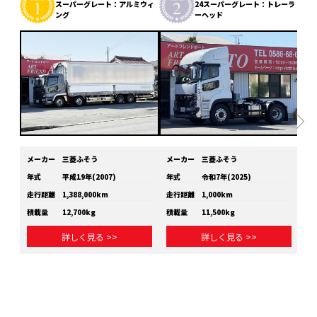
スーパーグレート：アルミウィ
24スーパーグレート：トレーラ
ング
ーヘッド
メーカー
三菱ふそう
メーカー
三菱ふそう
メ
年式
平成19年(2007)
年式
令和7年(2025)
年
走行距離
1,388,000km
走行距離
1,000km
走
積載量
12,700kg
積載量
11,500kg
積
詳しく見る >>
詳しく見る >>