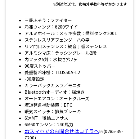
※別途陸送代、管轄外手数料等がかかります
三菱ふそう：ファイター
冷凍ウィング：6200ワイド
アルミホイール：メッキ多数：燃料タンク200L
ステンレスリアフェンダーハの字
リア門口ステンレス：観音丁番ステンレス
アルミシマ床：ラッシングレール2段
内フック5対：水抜き穴2ヶ
90度ストッパー
菱重製冷凍機：TDJS50A-L2
-30度設定
カラーバックカメラ／モニタ
Bluetoothオーディオ：煤焼き
オートエアコン：オートクルーズ
坂道発進補助装置：ETC
暖気スイッチ：排気ブレーキ
6速MT：後輪エアサス
6M60エンジン：240馬力
☎スマホでのお問合せはコチラへ
℡(0285-39-
7200)