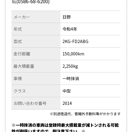
℡(0586-68-6200)
メーカー
日野
年式
令和4年
型式
2KG-FD2ABG
走行距離
150,000km
最大積載量
2,250kg
車検
一時抹消
クラス
中型
お問い合わせ番号
2014
※別途陸送代、管轄外手数料等がかかります
※一時抹消の車両は登録時最大積載量が減トンされる可能
性が御座いますので、御注意下さい。※