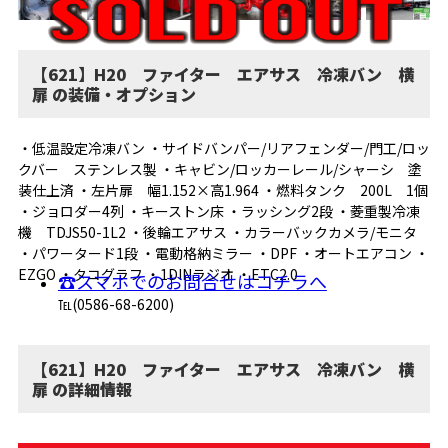
【621】H20 ファイター エアサス 冷凍バン 横
扉 の装備・オプション
・低温設定冷凍バン ・サイドバンパー/リアフェンダー/門工/ロッ
クバー ステンレス製 ・キャビン/ロッカーレール/シャーシ 塗
装仕上済 ・左片扉 幅1.152×高1.964 ・燃料タンク 200L 1個
・ジョロダー4列 ・キーストン床 ・ラッシング2段 ・菱重製冷凍
機 TDJS50-1L2 ・後輪エアサス ・カラーバックカメラ/モニタ
・パワータード1段 ・電動格納ミラー ・DPF ・オートエアコン ・
EZGO ・タコグラフ ・1DINラジオ ・ETC2.0
☎スマホでのお問合せはコチラへ
℡(0586-68-6200)
【621】H20 ファイター エアサス 冷凍バン 横
扉 の詳細情報