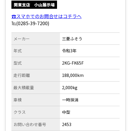
関東支店 小山展示場
☎スマホでのお問合せはコチラへ
℡(0285-39-7200)
メーカー
三菱ふそう
年式
令和3年
型式
2KG-FK65F
走行距離
188,000km
最大積載量
2,000kg
車検
一時抹消
クラス
中型
お問い合わせ番号
2453