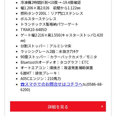
冷凍機2時間計測+10度→-19.4度確認
幅1.206×高2.026 前壁から1.122㎜
燃料タンク200L：リア門口ステンレス
ボルスターステンレス
トランテックス製格納パワーゲート
TRAK10-6485D
ゲート幅2.216×奥1.550(キャスターストッパ1.420
㎜)
分割ストッパー：アルミシマ床
ラッシングレール2段：水抜き穴4ケ
90度ストッパー：カラーバックカメラ／モニタ
Bluetoothオーディオ：タコグラフ：ETC
オートエアコン：煤焼き：坂道発進補助装置
6速MT：排気ブレーキ：
A05Cエンジン：210馬力
☎スマホでのお問合せはコチラへ
℡(0586-68-
6200)
詳細を見る