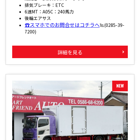
排気ブレーキ：ETC
6速MT：A05C：240馬力
後輪エアサス
☎スマホでのお問合せはコチラへ
℡(0285-39-
7200)
詳細を見る