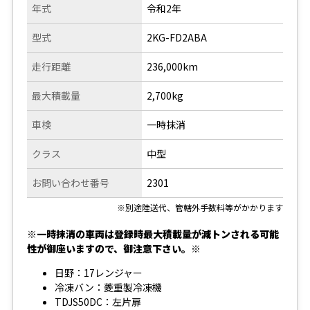
年式
令和2年
型式
2KG-FD2ABA
走行距離
236,000km
最大積載量
2,700kg
車検
一時抹消
クラス
中型
お問い合わせ番号
2301
※別途陸送代、管轄外手数料等がかかります
※一時抹消の車両は登録時最大積載量が減トンされる可能
性が御座いますので、御注意下さい。※
日野：17レンジャー
冷凍バン：菱重製冷凍機
TDJS50DC：左片扉