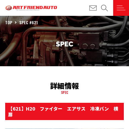
TOP
SPEC #621
詳細情報
SPEC
【621】H20 ファイター エアサス 冷凍バン 横
扉