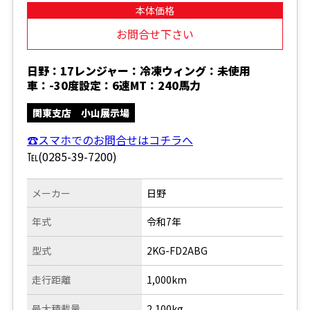
本体価格
お問合せ下さい
日野：17レンジャー：冷凍ウィング：未使用
車：-30度設定：6速MT：240馬力
関東支店 小山展示場
☎スマホでのお問合せはコチラへ
℡(0285-39-7200)
メーカー
日野
年式
令和7年
型式
2KG-FD2ABG
走行距離
1,000km
最大積載量
2,100kg