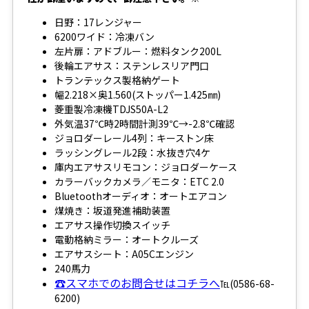
日野：17レンジャー
6200ワイド：冷凍バン
左片扉：アドブルー：燃料タンク200L
後輪エアサス：ステンレスリア門口
トランテックス製格納ゲート
幅2.218×奥1.560(ストッパー1.425㎜)
菱重製冷凍機TDJS50A-L2
外気温37℃時2時間計測39℃→-2.8℃確認
ジョロダーレール4列：キーストン床
ラッシングレール2段：水抜き穴4ケ
庫内エアサスリモコン：ジョロダーケース
カラーバックカメラ／モニタ：ETC 2.0
Bluetoothオーディオ：オートエアコン
煤焼き：坂道発進補助装置
エアサス操作切換スイッチ
電動格納ミラー：オートクルーズ
エアサスシート：A05Cエンジン
240馬力
☎スマホでのお問合せはコチラへ
℡(0586-68-
6200)