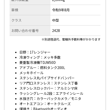
車検
令和9年8月
クラス
中型
お問い合わせ番号
2428
※別途陸送代、管轄外手数料等がかかります
日野：17レンジャー
冷凍ウィング：メッキ多数
菱重製冷凍機TDJW50D
アドブルー：燃料タンク200L
メッキホイール
ステンレス丸パイプサイドバンパー
リア門口ステンレス：ステンレス丁番
ステンレスロックバー：アルミシマ床
ラッシングレール2段：エアラインレール
水抜き穴：カラーバックカメラ／モニタ
オートエアコン：オートクルーズ
煤焼き：Bluetoothオーディオ