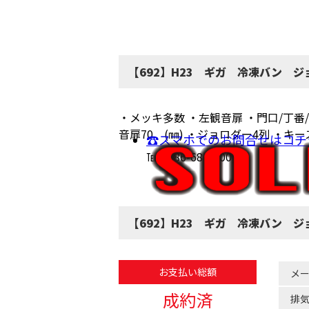
【692】H23 ギガ 冷凍バン 
・メッキ多数 ・左観音扉 ・門口/丁番/
音扉70 (㎜) ・ジョロダー4列 ・キ
☎スマホでのお問合せはコチ
℡(0586-68-6200)
【692】H23 ギガ 冷凍バン 
お支払い総額
メ
成約済
排