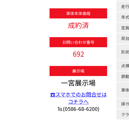
走
車体本体価格
年
成約済
定
荷
お問い合わせ番号
692
形
点
展示場
原
一宮展示場
車
☎スマホでのお問合せは
コチラへ
排
℡(0586-68-6200)
ク