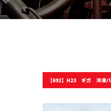
【692】H23 ギガ 冷