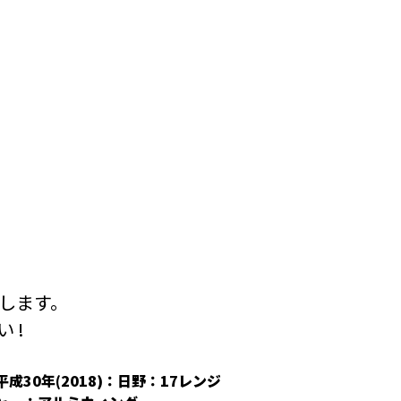
します。
 !
平成30年(2018)：日野：17レンジ
平成30年(2018