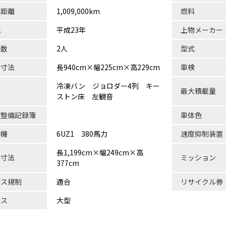
行距離
1,009,000km
燃料
式
平成23年
上物メーカー
員数
2人
型式
台寸法
長940cm×幅225cm×高229cm
車検
冷凍バン ジョロダー4列 キー
状
最大積載量
ストン床 左観音
検整備記録簿
車体色
動機
6UZ1 380馬力
速度抑制装置
長1,199cm×幅249cm×高
体寸法
ミッション
377cm
ガス規制
適合
リサイクル券
ラス
大型