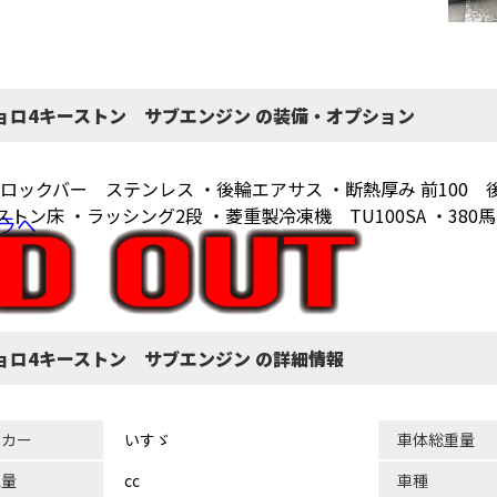
ジョロ4キーストン サブエンジン の装備・オプション
ロックバー ステンレス ・後輪エアサス ・断熱厚み 前100 後1
ーストン床 ・ラッシング2段 ・菱重製冷凍機 TU100SA ・3
ラへ
ジョロ4キーストン サブエンジン の詳細情報
ーカー
いすゞ
車体総重量
気量
cc
車種