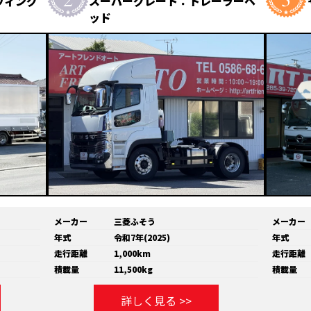
ウィング
スーパーグレート：トレーラーヘ
ッド
メーカー
三菱ふそう
メーカー
年式
令和7年(2025)
年式
走行距離
1,000km
走行距離
積載量
11,500kg
積載量
詳しく見る >>