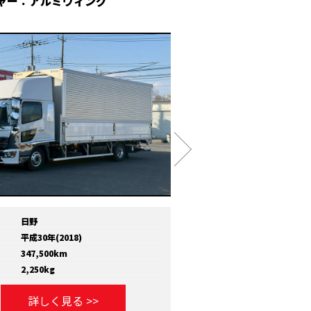
ャー：アルミウィング
冷凍ウィング
日野
メーカー
いすゞ
平成30年(2018)
年式
平成30年(2018)
347,500km
走行距離
810,000km
2,250kg
積載量
11,600kg
詳しく見る >>
詳しく見る >