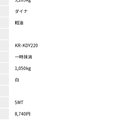
ダイナ
軽油
KR-KDY220
一時抹消
1,050kg
白
5MT
8,740円