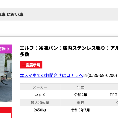
凍車 に近い車
エルフ：冷凍バン：庫内ステンレス張り：ア
多数
一宮展示場
☎スマホでのお問合せはコチラへ
℡(0586-68-6200)
メーカー
年式
いすゞ
令和2年
TPG
最大積載量
車検
2450kg
令和8年7月