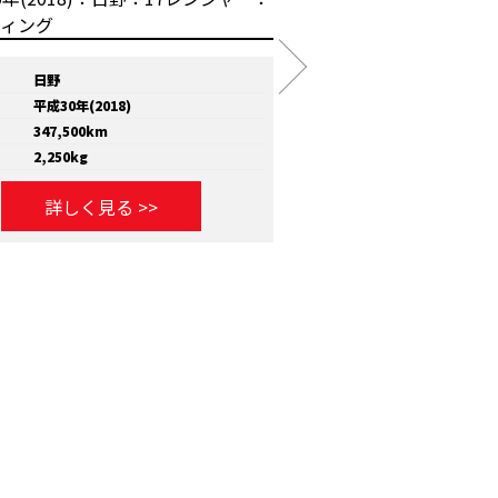
日野
メーカー
いすゞ
平成30年(2018)
年式
平成30年(2018)
347,500km
走行距離
810,000km
2,250kg
積載量
11,600kg
詳しく見る >>
詳しく見る >