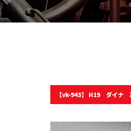
【vk-943】 H19 ダイナ