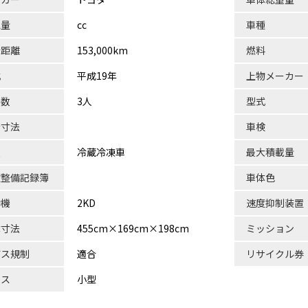
気量
cc
車種
行距離
153,000km
燃料
式
平成19年
上物メーカー
員数
3人
型式
台寸法
車検
状
冷蔵冷凍車
最大積載量
検整備記録簿
車体色
動機
2KD
速度抑制装置
体寸法
455cm×169cm×198cm
ミッション
ガス規制
適合
リサイクル券
ラス
小型