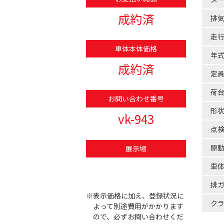
成約済
排
走
車体本体価格
年
成約済
定
荷
お問い合わせ番号
形
vk-943
点
原
展示場
車
排
※表示価格に加え、登録状況に
ク
よって別途費用がかかります
ので、必ずお問い合わせくだ