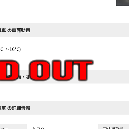
冷凍車 の車両動画
→-16℃)
冷凍車 の装備・オプション
冷凍車 の詳細情報
ーカー
トヨタ
車体総重量