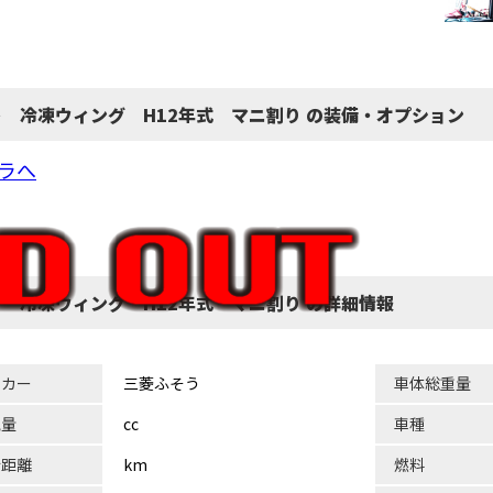
ト 冷凍ウィング H12年式 マニ割り の装備・オプション
ラへ
ト 冷凍ウィング H12年式 マニ割り の詳細情報
ーカー
三菱ふそう
車体総重量
気量
cc
車種
行距離
km
燃料