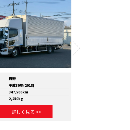
日野
メーカー
いすゞ
平成30年(2018)
年式
平成30年(2018)
347,500km
走行距離
810,000km
2,250kg
積載量
11,600kg
詳しく見る >>
詳しく見る >