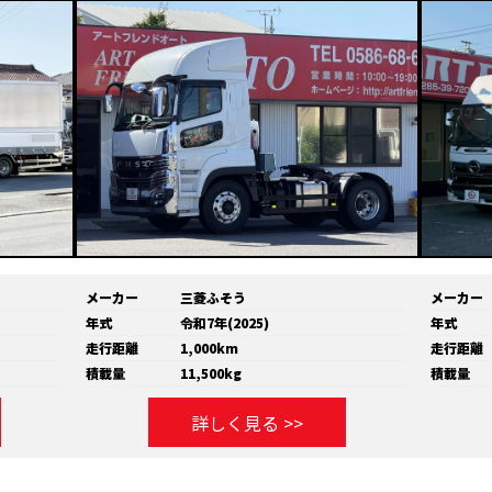
メーカー
三菱ふそう
メーカー
年式
令和7年(2025)
年式
走行距離
1,000km
走行距離
積載量
11,500kg
積載量
詳しく見る >>