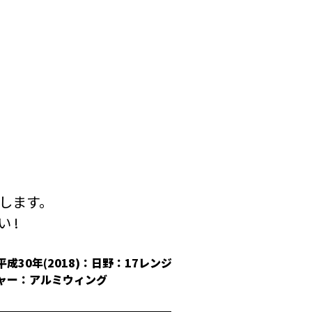
します。
 !
平成30年(2018)：日野：17レンジ
平成30年(2018
ャー：アルミウィング
冷凍ウィング