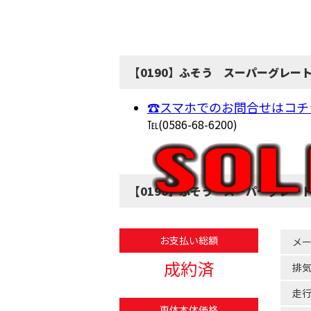
【0190】ふそう スーパーグレー
☎スマホでのお問合せはコチ
℡(0586-68-6200)
【0190】ふそう スーパーグレー
お支払い総額
メ
成約済
排
走
車体本体価格