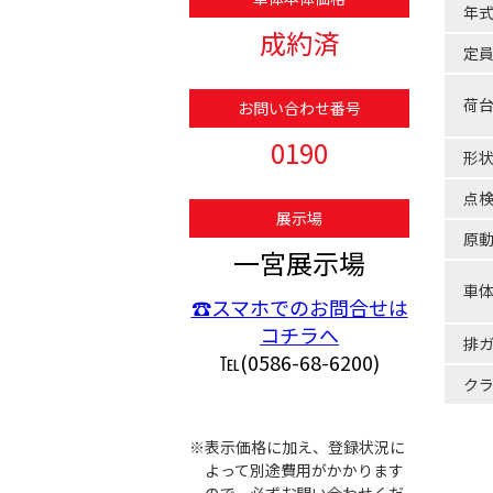
年
成約済
定
荷
お問い合わせ番号
0190
形
点
展示場
原
一宮展示場
車
☎スマホでのお問合せは
コチラへ
排
℡(0586-68-6200)
ク
※表示価格に加え、登録状況に
よって別途費用がかかります