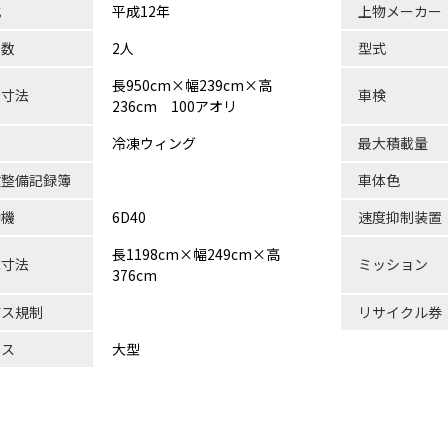
式
平成12年
上物メーカー
員数
2人
型式
長950cm×幅239cm×高
台寸法
車検
236cm 100アオリ
状
冷凍ウィング
最大積載量
検整備記録簿
車体色
動機
6D40
速度抑制装置
長1198cm×幅249cm×高
体寸法
ミッション
376cm
ガス規制
リサイクル券
ラス
大型