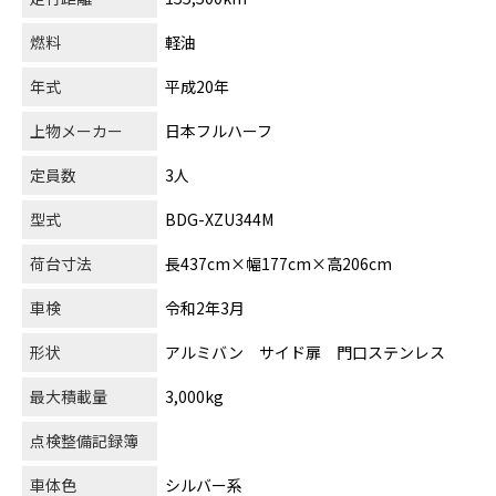
燃料
軽油
年式
平成20年
上物メーカー
日本フルハーフ
定員数
3人
型式
BDG-XZU344M
荷台寸法
長437cm×幅177cm×高206cm
車検
令和2年3月
形状
アルミバン サイド扉 門口ステンレス
最大積載量
3,000kg
点検整備記録簿
車体色
シルバー系