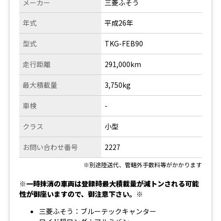
メーカー
三菱ふそう
年式
平成26年
型式
TKG-FEB90
走行距離
291,000km
最大積載量
3,750kg
車検
-
クラス
小型
お問い合わせ番号
2227
※別途陸送代、管轄外手数料等がかかります
※一時抹消の車両は登録時最大積載量が減トンされる可能
性が御座いますので、御注意下さい。※
三菱ふそう：ブルーテックキャンター