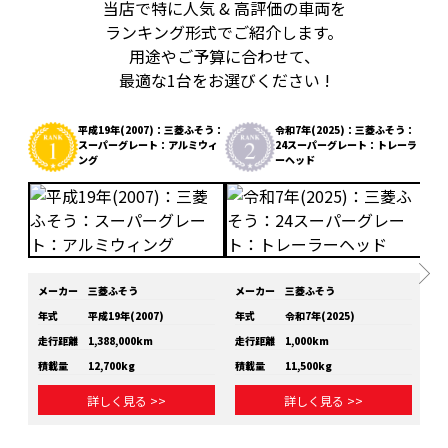
当店で特に人気 & 高評価の車両を
ランキング形式でご紹介します。
用途やご予算に合わせて、
最適な1台をお選びください !
平成19年(2007)：三菱ふそう：
令和7年(2025)：三菱ふそう：
スーパーグレート：アルミウィ
24スーパーグレート：トレーラ
ング
ーヘッド
メーカー
三菱ふそう
メーカー
三菱ふそう
メ
年式
平成19年(2007)
年式
令和7年(2025)
年
走行距離
1,388,000km
走行距離
1,000km
走
積載量
12,700kg
積載量
11,500kg
積
詳しく見る >>
詳しく見る >>