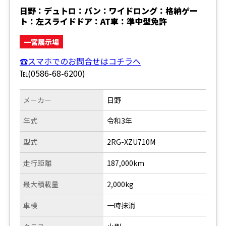
日野：デュトロ：バン：ワイドロング：格納ゲー
ト：左スライドドア：AT車：準中型免許
一宮展示場
☎スマホでのお問合せはコチラへ
℡(0586-68-6200)
メーカー
日野
年式
令和3年
型式
2RG-XZU710M
走行距離
187,000km
最大積載量
2,000kg
車検
一時抹消