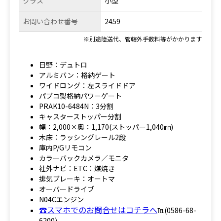
クラス
小型
お問い合わせ番号
2459
※別途陸送代、管轄外手数料等がかかります
日野：デュトロ
アルミバン：格納ゲート
ワイドロング：左スライドドア
パブコ製格納パワーゲート
PRAK10-6484N：3分割
キャスターストッパー分割
幅：2,000×奥：1,170(ストッパー1,040㎜)
木床：ラッシングレール2段
庫内P/Gリモコン
カラーバックカメラ／モニタ
社外ナビ：ETC：煤焼き
排気ブレーキ：オートマ
オーバードライブ
N04Cエンジン
☎スマホでのお問合せはコチラへ
℡(0586-68-
6200)