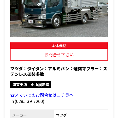
本体価格
お問合せ下さい
マツダ：タイタン：アルミバン：煙突マフラー：ス
テンレス架装多数
関東支店 小山展示場
☎スマホでのお問合せはコチラへ
℡(0285-39-7200)
メーカー
マツダ