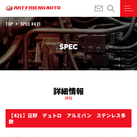
TOP
SPEC #421
詳細情報
SPEC
【421】日野 デュトロ アルミバン ステンレス多
数