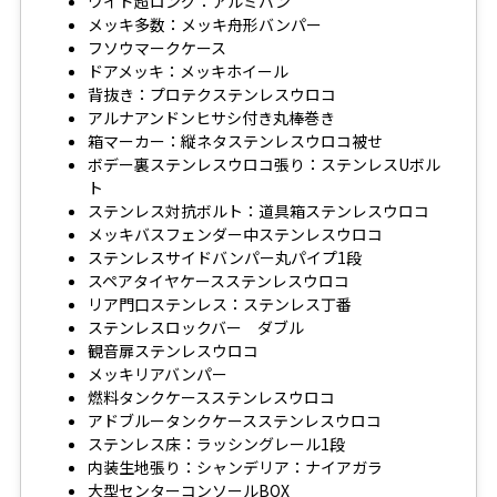
ワイド超ロング：アルミバン
メッキ多数：メッキ舟形バンパー
フソウマークケース
ドアメッキ：メッキホイール
背抜き：プロテクステンレスウロコ
アルナアンドンヒサシ付き丸棒巻き
箱マーカー：縦ネタステンレスウロコ被せ
ボデー裏ステンレスウロコ張り：ステンレスUボル
ト
ステンレス対抗ボルト：道具箱ステンレスウロコ
メッキバスフェンダー中ステンレスウロコ
ステンレスサイドバンパー丸パイプ1段
スペアタイヤケースステンレスウロコ
リア門口ステンレス：ステンレス丁番
ステンレスロックバー ダブル
観音扉ステンレスウロコ
メッキリアバンパー
燃料タンクケースステンレスウロコ
アドブルータンクケースステンレスウロコ
ステンレス床：ラッシングレール1段
内装生地張り：シャンデリア：ナイアガラ
大型センターコンソールBOX