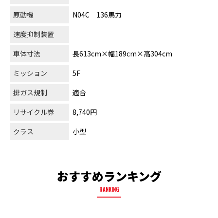
原動機
N04C 136馬力
速度抑制装置
車体寸法
長613cm×幅189cm×高304cm
ミッション
5F
排ガス規制
適合
リサイクル券
8,740円
クラス
小型
おすすめランキング
RANKING