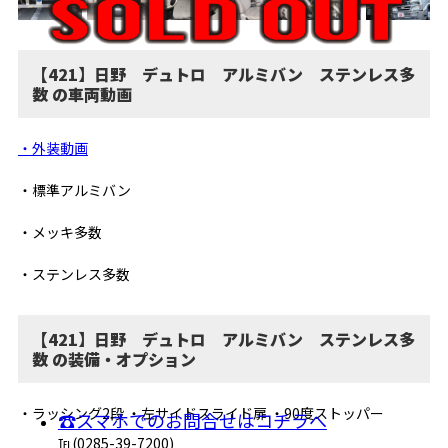
【421】日野 デュトロ アルミバン ステンレス多
数 の車両動画
・外装動画
・標準アルミバン
・メッキ多数
・ステンレス多数
【421】日野 デュトロ アルミバン ステンレス多
数 の装備・オプション
・ラッシング2段 ・左サイドスライド扉 ・90度ストッパー
☎スマホでのお問合せはコチラへ
℡(0285-39-7200)