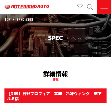
TOP
SPEC #369
詳細情報
SPEC
【369】日野プロフィア 高床 冷凍ウィング 床ア
ルミ縞