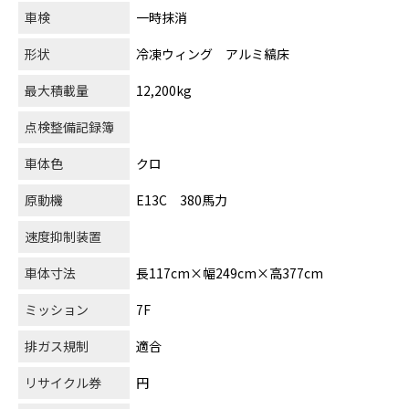
車検
一時抹消
形状
冷凍ウィング アルミ縞床
最大積載量
12,200kg
点検整備記録簿
車体色
クロ
原動機
E13C 380馬力
速度抑制装置
車体寸法
長117cm×幅249cm×高377cm
ミッション
7F
排ガス規制
適合
リサイクル券
円