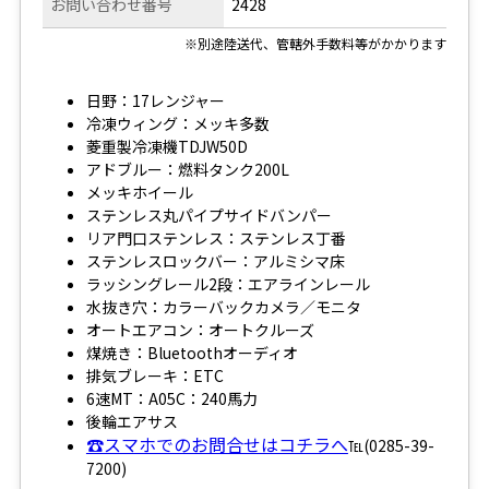
お問い合わせ番号
2428
※別途陸送代、管轄外手数料等がかかります
日野：17レンジャー
冷凍ウィング：メッキ多数
菱重製冷凍機TDJW50D
アドブルー：燃料タンク200L
メッキホイール
ステンレス丸パイプサイドバンパー
リア門口ステンレス：ステンレス丁番
ステンレスロックバー：アルミシマ床
ラッシングレール2段：エアラインレール
水抜き穴：カラーバックカメラ／モニタ
オートエアコン：オートクルーズ
煤焼き：Bluetoothオーディオ
排気ブレーキ：ETC
6速MT：A05C：240馬力
後輪エアサス
☎スマホでのお問合せはコチラへ
℡(0285-39-
7200)