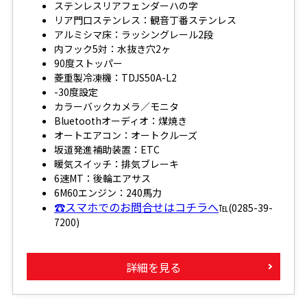
ステンレスリアフェンダーハの字
リア門口ステンレス：観音丁番ステンレス
アルミシマ床：ラッシングレール2段
内フック5対：水抜き穴2ヶ
90度ストッパー
菱重製冷凍機：TDJS50A-L2
-30度設定
カラーバックカメラ／モニタ
Bluetoothオーディオ：煤焼き
オートエアコン：オートクルーズ
坂道発進補助装置：ETC
暖気スイッチ：排気ブレーキ
6速MT：後輪エアサス
6M60エンジン：240馬力
☎スマホでのお問合せはコチラへ
℡(0285-39-
7200)
詳細を見る