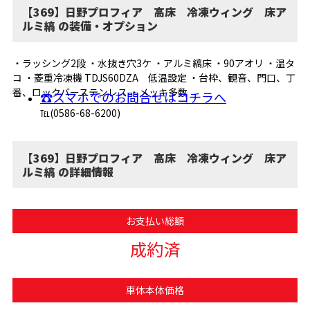
【369】日野プロフィア 高床 冷凍ウィング 床ア
ルミ縞 の装備・オプション
・ラッシング2段 ・水抜き穴3ケ ・アルミ縞床 ・90アオリ ・温タ
コ ・菱重冷凍機 TDJS60DZA 低温設定 ・台枠、観音、門口、丁
番、ロックバーステンレス ・メッキ多数
☎スマホでのお問合せはコチラへ
℡(0586-68-6200)
【369】日野プロフィア 高床 冷凍ウィング 床ア
ルミ縞 の詳細情報
お支払い総額
成約済
車体本体価格