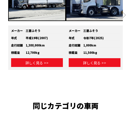
メーカー
三菱ふそう
メーカー
三菱ふそう
メ
年式
平成19年(2007)
年式
令和7年(2025)
年
走行距離
1,388,000km
走行距離
1,000km
走
積載量
12,700kg
積載量
11,500kg
積
詳しく見る >>
詳しく見る >>
同じカテゴリの車両