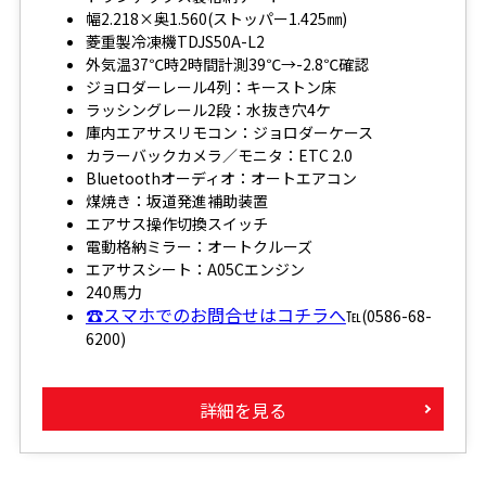
幅2.218×奥1.560(ストッパー1.425㎜)
菱重製冷凍機TDJS50A-L2
外気温37℃時2時間計測39℃→-2.8℃確認
ジョロダーレール4列：キーストン床
ラッシングレール2段：水抜き穴4ケ
庫内エアサスリモコン：ジョロダーケース
カラーバックカメラ／モニタ：ETC 2.0
Bluetoothオーディオ：オートエアコン
煤焼き：坂道発進補助装置
エアサス操作切換スイッチ
電動格納ミラー：オートクルーズ
エアサスシート：A05Cエンジン
240馬力
☎スマホでのお問合せはコチラへ
℡(0586-68-
6200)
詳細を見る