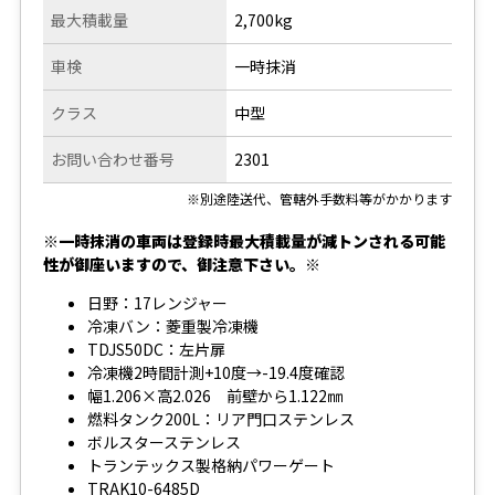
最大積載量
2,700kg
車検
一時抹消
クラス
中型
お問い合わせ番号
2301
※別途陸送代、管轄外手数料等がかかります
※一時抹消の車両は登録時最大積載量が減トンされる可能
性が御座いますので、御注意下さい。※
日野：17レンジャー
冷凍バン：菱重製冷凍機
TDJS50DC：左片扉
冷凍機2時間計測+10度→-19.4度確認
幅1.206×高2.026 前壁から1.122㎜
燃料タンク200L：リア門口ステンレス
ボルスターステンレス
トランテックス製格納パワーゲート
TRAK10-6485D