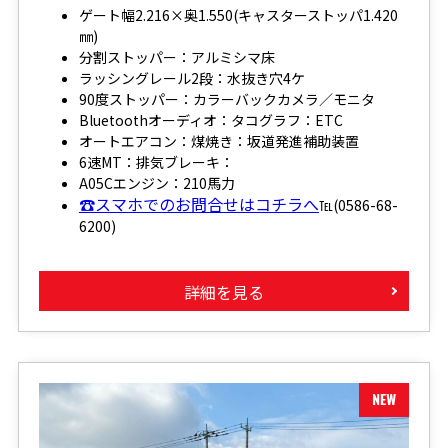
ゲート幅2.216×奥1.550(キャスターストッパ1.420
㎜)
分割ストッパー：アルミシマ床
ラッシングレール2段：水抜き穴4ケ
90度ストッパー：カラーバックカメラ／モニタ
Bluetoothオーディオ：タコグラフ：ETC
オートエアコン：煤焼き：坂道発進補助装置
6速MT：排気ブレーキ：
A05Cエンジン：210馬力
☎スマホでのお問合せはコチラへ
℡(0586-68-
6200)
詳細を見る