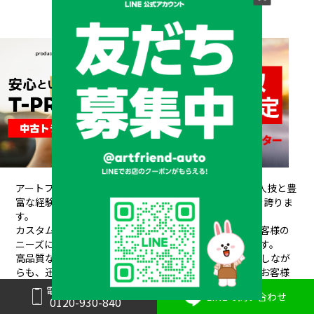
アートフレンドAUTOは、創業以来培ってきた熟練の職人技と豊
富な経験が信頼され、
20年間で10,000台もの販売実績を誇りま
す。
カスタムデザインから架装、整備、車検、保険まで、お客様の
ニーズにワンストップで対応できるのが私たちの強みです。
高品質なパーツと素材を使用し、安全性や耐久性を重視しなが
らも、
迅速丁寧な対応と競争力のある価格設定で、常にお客様
にご満足いただけるサービスを提供しています。
電話で問い合わせ
LINEで問い合わせ
0120-930-840