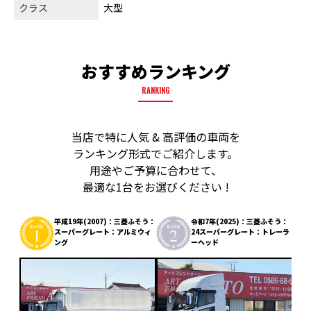
クラス
大型
おすすめランキング
RANKING
当店で特に人気 & 高評価の車両を
ランキング形式でご紹介します。
用途やご予算に合わせて、
最適な1台をお選びください !
平成19年(2007)：三菱ふそう：
令和7年(2025)：三菱ふそう：
スーパーグレート：アルミウィ
24スーパーグレート：トレーラ
ング
ーヘッド