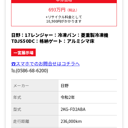
693万円
（税込）
+リサイクル料金として
10,900円がかかります
日野：17レンジャー：冷凍バン：菱重製冷凍機
TDJS50DC：格納ゲート：アルミシマ床
一宮展示場
☎スマホでのお問合せはコチラへ
℡(0586-68-6200)
メーカー
日野
年式
令和2年
型式
2KG-FD2ABA
走行距離
236,000km