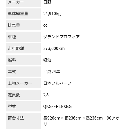
メーカー
日野
車体総重量
24,910kg
排気量
cc
車種
グランドプロフィア
走行距離
273,000km
燃料
軽油
年式
平成24年
上物メーカー
日本フルハーフ
定員数
2人
型式
QKG-FR1EXBG
荷台寸法
長926cm×幅236cm×高236cm 90アオ
リ