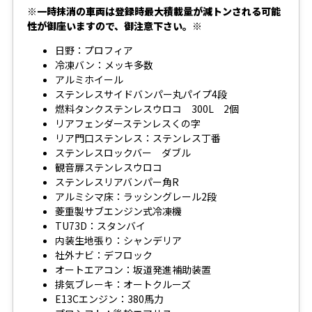
※一時抹消の車両は登録時最大積載量が減トンされる可能
性が御座いますので、御注意下さい。※
日野：プロフィア
冷凍バン：メッキ多数
アルミホイール
ステンレスサイドバンパー丸パイプ4段
燃料タンクステンレスウロコ 300L 2個
リアフェンダーステンレスくの字
リア門口ステンレス：ステンレス丁番
ステンレスロックバー ダブル
観音扉ステンレスウロコ
ステンレスリアバンパー角R
アルミシマ床：ラッシングレール2段
菱重製サブエンジン式冷凍機
TU73D：スタンバイ
内装生地張り：シャンデリア
社外ナビ：デフロック
オートエアコン：坂道発進補助装置
排気ブレーキ：オートクルーズ
E13Cエンジン：380馬力