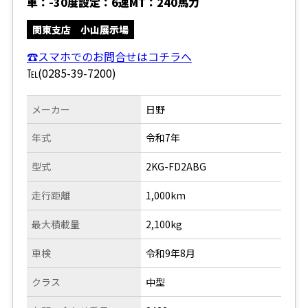
車：-30度設定：6速MT：240馬力
関東支店 小山展示場
☎スマホでのお問合せはコチラへ
℡(0285-39-7200)
メーカー
日野
年式
令和7年
型式
2KG-FD2ABG
走行距離
1,000km
最大積載量
2,100kg
車検
令和9年8月
クラス
中型