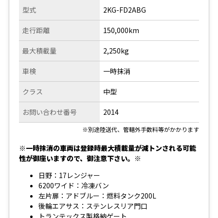
型式
2KG-FD2ABG
走行距離
150,000km
最大積載量
2,250kg
車検
一時抹消
クラス
中型
お問い合わせ番号
2014
※別途陸送代、管轄外手数料等がかかります
※一時抹消の車両は登録時最大積載量が減トンされる可能
性が御座いますので、御注意下さい。※
日野：17レンジャー
6200ワイド：冷凍バン
左片扉：アドブルー：燃料タンク200L
後輪エアサス：ステンレスリア門口
トランテックス製格納ゲート