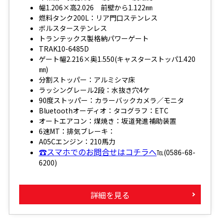
幅1.206×高2.026 前壁から1.122㎜
燃料タンク200L：リア門口ステンレス
ボルスターステンレス
トランテックス製格納パワーゲート
TRAK10-6485D
ゲート幅2.216×奥1.550(キャスターストッパ1.420
㎜)
分割ストッパー：アルミシマ床
ラッシングレール2段：水抜き穴4ケ
90度ストッパー：カラーバックカメラ／モニタ
Bluetoothオーディオ：タコグラフ：ETC
オートエアコン：煤焼き：坂道発進補助装置
6速MT：排気ブレーキ：
A05Cエンジン：210馬力
☎スマホでのお問合せはコチラへ
℡(0586-68-
6200)
詳細を見る