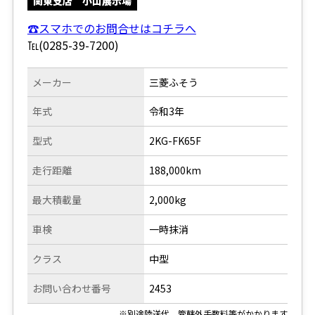
関東支店 小山展示場
☎スマホでのお問合せはコチラへ
℡(0285-39-7200)
メーカー
三菱ふそう
年式
令和3年
型式
2KG-FK65F
走行距離
188,000km
最大積載量
2,000kg
車検
一時抹消
クラス
中型
お問い合わせ番号
2453
※別途陸送代、管轄外手数料等がかかります