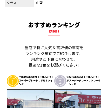
クラス
中型
おすすめランキング
RANKING
当店で特に人気 & 高評価の車両を
ランキング形式でご紹介します。
用途やご予算に合わせて、
最適な1台をお選びください !
平成19年(2007)：三菱ふそう：
令和7年(2025)：三菱ふそう：
スーパーグレート：アルミウィ
24スーパーグレート：トレーラ
ング
ーヘッド