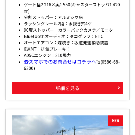
ゲート幅2.216×奥1.550(キャスターストッパ1.420
㎜)
分割ストッパー：アルミシマ床
ラッシングレール2段：水抜き穴4ケ
90度ストッパー：カラーバックカメラ／モニタ
Bluetoothオーディオ：タコグラフ：ETC
オートエアコン：煤焼き：坂道発進補助装置
6速MT：排気ブレーキ：
A05Cエンジン：210馬力
☎スマホでのお問合せはコチラへ
℡(0586-68-
6200)
詳細を見る