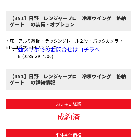
【351】日野 レンジャープロ 冷凍ウイング 格納
ゲート の装備・オプション
・床 アルミ縞板 ・ラッシングレール２段 ・バックカメラ ・
ETC車載器 ・内フック5対
☎スマホでのお問合せはコチラへ
℡(0285-39-7200)
【351】日野 レンジャープロ 冷凍ウイング 格納
ゲート の詳細情報
お支払い総額
成約済
車体本体価格