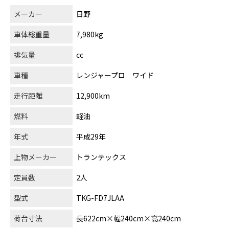
メーカー
日野
車体総重量
7,980kg
排気量
cc
車種
レンジャープロ ワイド
走行距離
12,900km
燃料
軽油
年式
平成29年
上物メーカー
トランテックス
定員数
2人
型式
TKG-FD7JLAA
荷台寸法
長622cm×幅240cm×高240cm