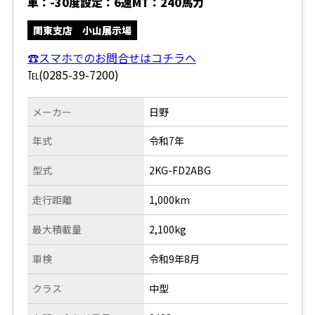
車：-30度設定：6速MT：240馬力
関東支店 小山展示場
☎スマホでのお問合せはコチラへ
℡(0285-39-7200)
メーカー
日野
年式
令和7年
型式
2KG-FD2ABG
走行距離
1,000km
最大積載量
2,100kg
車検
令和9年8月
クラス
中型