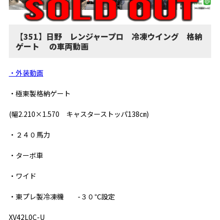
【351】日野 レンジャープロ 冷凍ウイング 格納
ゲート の車両動画
・外装動画
・極東製格納ゲート
(幅2.210×1.570 キャスターストッパ138㎝)
・２４０馬力
・ターボ車
・ワイド
・東プレ製冷凍機 -３０℃設定
XV42L0C-U