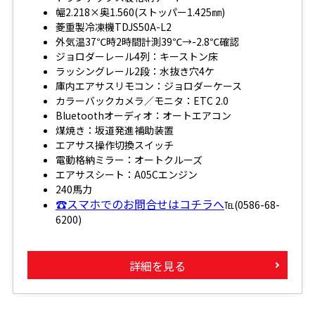
幅2.218×奥1.560(ストッパー1.425㎜)
菱重製冷凍機TDJS50A-L2
外気温37℃時2時間計測39℃→-2.8℃確認
ジョロダーレール4列：キーストン床
ラッシングレール2段：水抜き穴4ケ
庫内エアサスリモコン：ジョロダーケース
カラーバックカメラ／モニタ：ETC 2.0
Bluetoothオーディオ：オートエアコン
煤焼き：坂道発進補助装置
エアサス操作切換スイッチ
電動格納ミラー：オートクルーズ
エアサスシート：A05Cエンジン
240馬力
☎スマホでのお問合せはコチラへ
℡(0586-68-
6200)
詳細を見る