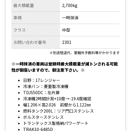
最大積載量
2,700kg
車検
一時抹消
クラス
中型
お問い合わせ番号
2301
※別途陸送代、管轄外手数料等がかかります
※一時抹消の車両は登録時最大積載量が減トンされる可能
性が御座いますので、御注意下さい。※
日野：17レンジャー
冷凍バン：菱重製冷凍機
TDJS50DC：左片扉
冷凍機2時間計測+10度→-19.4度確認
幅1.206×高2.026 前壁から1.122㎜
燃料タンク200L：リア門口ステンレス
ボルスターステンレス
トランテックス製格納パワーゲート
TRAK10-6485D