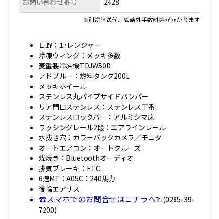
お問い合わせ番号
2428
※別途陸送代、管轄外手数料等がかかります
日野：17レンジャー
冷凍ウィング：メッキ多数
菱重製冷凍機TDJW50D
アドブルー：燃料タンク200L
メッキホイール
ステンレス丸パイプサイドバンパー
リア門口ステンレス：ステンレス丁番
ステンレスロックバー：アルミシマ床
ラッシングレール2段：エアラインレール
水抜き穴：カラーバックカメラ／モニタ
オートエアコン：オートクルーズ
煤焼き：Bluetoothオーディオ
排気ブレーキ：ETC
6速MT：A05C：240馬力
後輪エアサス
☎スマホでのお問合せはコチラへ
℡(0285-39-
7200)