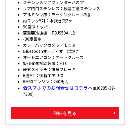
ステンレスリアフェンダーハの字
リア門口ステンレス：観音丁番ステンレス
アルミシマ床：ラッシングレール2段
内フック5対：水抜き穴2ヶ
90度ストッパー
菱重製冷凍機：TDJS50A-L2
-30度設定
カラーバックカメラ／モニタ
Bluetoothオーディオ：煤焼き
オートエアコン：オートクルーズ
坂道発進補助装置：ETC
暖気スイッチ：排気ブレーキ
6速MT：後輪エアサス
6M60エンジン：240馬力
☎スマホでのお問合せはコチラへ
℡(0285-39-
7200)
詳細を見る