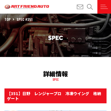
TOP
SPEC #351
詳細情報
SPEC
【351】日野 レンジャープロ 冷凍ウイング 格納
ゲート