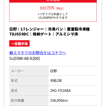
693万円
（税込）
+リサイクル料金として
10,900円がかかります
日野：17レンジャー：冷凍バン：菱重製冷凍機
TDJS50DC：格納ゲート：アルミシマ床
一宮展示場
☎スマホでのお問合せはコチラへ
℡(0586-68-6200)
メーカー
日野
年式
令和2年
型式
2KG-FD2ABA
走行距離
236,000km