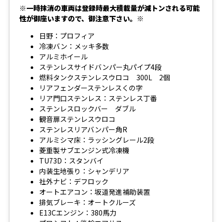
※一時抹消の車両は登録時最大積載量が減トンされる可能
性が御座いますので、御注意下さい。※
日野：プロフィア
冷凍バン：メッキ多数
アルミホイール
ステンレスサイドバンパー丸パイプ4段
燃料タンクステンレスウロコ 300L 2個
リアフェンダーステンレスくの字
リア門口ステンレス：ステンレス丁番
ステンレスロックバー ダブル
観音扉ステンレスウロコ
ステンレスリアバンパー角R
アルミシマ床：ラッシングレール2段
菱重製サブエンジン式冷凍機
TU73D：スタンバイ
内装生地張り：シャンデリア
社外ナビ：デフロック
オートエアコン：坂道発進補助装置
排気ブレーキ：オートクルーズ
E13Cエンジン：380馬力