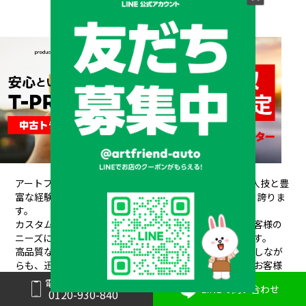
アートフレンドAUTOは、創業以来培ってきた熟練の職人技と豊
富な経験が信頼され、
20年間で10,000台もの販売実績を誇りま
す。
カスタムデザインから架装、整備、車検、保険まで、お客様の
ニーズにワンストップで対応できるのが私たちの強みです。
高品質なパーツと素材を使用し、安全性や耐久性を重視しなが
らも、
迅速丁寧な対応と競争力のある価格設定で、常にお客様
にご満足いただけるサービスを提供しています。
電話で問い合わせ
LINEで問い合わせ
0120-930-840