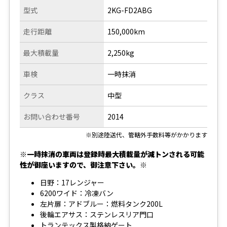
型式
2KG-FD2ABG
走行距離
150,000km
最大積載量
2,250kg
車検
一時抹消
クラス
中型
お問い合わせ番号
2014
※別途陸送代、管轄外手数料等がかかります
※一時抹消の車両は登録時最大積載量が減トンされる可能
性が御座いますので、御注意下さい。※
日野：17レンジャー
6200ワイド：冷凍バン
左片扉：アドブルー：燃料タンク200L
後輪エアサス：ステンレスリア門口
トランテックス製格納ゲート