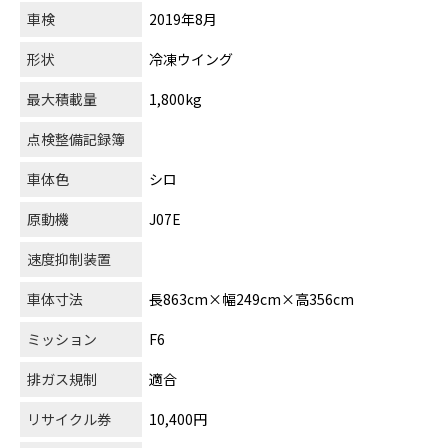
車検
2019年8月
形状
冷凍ウイング
最大積載量
1,800kg
点検整備記録簿
車体色
シロ
原動機
J07E
速度抑制装置
車体寸法
長863cm×幅249cm×高356cm
ミッション
F6
排ガス規制
適合
リサイクル券
10,400円