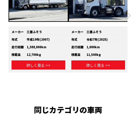
メーカー
三菱ふそう
メーカー
三菱ふそう
メ
年式
平成19年(2007)
年式
令和7年(2025)
年
走行距離
1,388,000km
走行距離
1,000km
走
積載量
12,700kg
積載量
11,500kg
積
詳しく見る >>
詳しく見る >>
同じカテゴリの車両