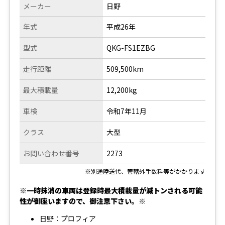
メーカー
日野
年式
平成26年
型式
QKG-FS1EZBG
走行距離
509,500km
最大積載量
12,200kg
車検
令和7年11月
クラス
大型
お問い合わせ番号
2273
※別途陸送代、管轄外手数料等がかかります
※一時抹消の車両は登録時最大積載量が減トンされる可能
性が御座いますので、御注意下さい。※
日野：プロフィア