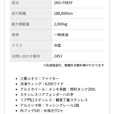
型式
2KG-FK65F
走行距離
188,000km
最大積載量
2,000kg
車検
一時抹消
クラス
中型
お問い合わせ番号
2453
※別途陸送代、管轄外手数料等がかかります
三菱ふそう：ファイター
冷凍ウィング：6200ワイド
アルミホイール：メッキ多数：燃料タンク200L
ステンレスリアフェンダーハの字
リア門口ステンレス：観音丁番ステンレス
アルミシマ床：ラッシングレール2段
内フック5対：水抜き穴2ヶ