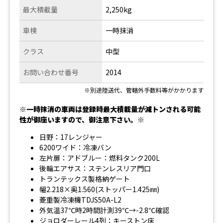
最大積載量
2,250kg
車検
一時抹消
クラス
中型
お問い合わせ番号
2014
※別途陸送代、管轄外手数料等がかかります
※一時抹消の車両は登録時最大積載量が減トンされる可能
性が御座いますので、御注意下さい。※
日野：17レンジャー
6200ワイド：冷凍バン
左片扉：アドブルー：燃料タンク200L
後輪エアサス：ステンレスリア門口
トランテックス製格納ゲート
幅2.218×奥1.560(ストッパー1.425㎜)
菱重製冷凍機TDJS50A-L2
外気温37℃時2時間計測39℃→-2.8℃確認
ジョロダーレール4列：キーストン床