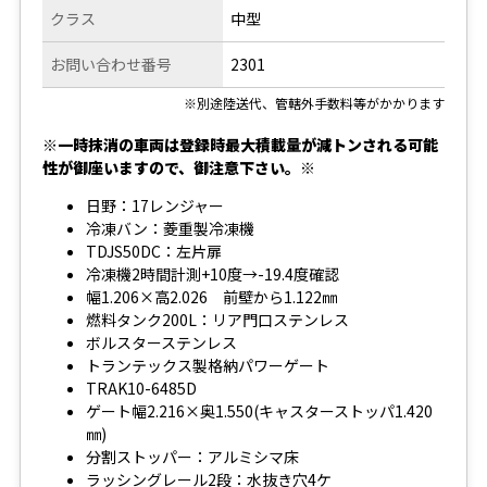
クラス
中型
お問い合わせ番号
2301
※別途陸送代、管轄外手数料等がかかります
※一時抹消の車両は登録時最大積載量が減トンされる可能
性が御座いますので、御注意下さい。※
日野：17レンジャー
冷凍バン：菱重製冷凍機
TDJS50DC：左片扉
冷凍機2時間計測+10度→-19.4度確認
幅1.206×高2.026 前壁から1.122㎜
燃料タンク200L：リア門口ステンレス
ボルスターステンレス
トランテックス製格納パワーゲート
TRAK10-6485D
ゲート幅2.216×奥1.550(キャスターストッパ1.420
㎜)
分割ストッパー：アルミシマ床
ラッシングレール2段：水抜き穴4ケ