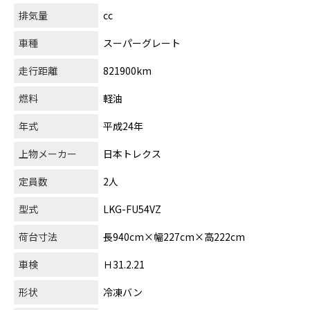
排気量
cc
車種
スーパーグレート
走行距離
821900km
燃料
軽油
年式
平成24年
上物メーカー
日本トレクス
定員数
2人
型式
LKG-FU54VZ
荷台寸法
長940cm×幅227cm×高222cm
車検
Ｈ31.2.21
形状
冷凍バン