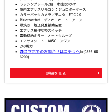
ラッシングレール2段：水抜き穴4ケ
庫内エアサスリモコン：ジョロダーケース
カラーバックカメラ／モニタ：ETC 2.0
Bluetoothオーディオ：オートエアコン
煤焼き：坂道発進補助装置
エアサス操作切換スイッチ
電動格納ミラー：オートクルーズ
エアサスシート：A05Cエンジン
240馬力
☎スマホでのお問合せはコチラへ
℡(0586-68-
6200)
詳細を見る