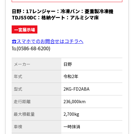
日野：17レンジャー：冷凍バン：菱重製冷凍機
TDJS50DC：格納ゲート：アルミシマ床
一宮展示場
☎スマホでのお問合せはコチラへ
℡(0586-68-6200)
メーカー
日野
年式
令和2年
型式
2KG-FD2ABA
走行距離
236,000km
最大積載量
2,700kg
車検
一時抹消