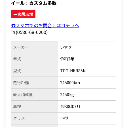
イール：カスタム多数
一宮展示場
☎スマホでのお問合せはコチラへ
℡(0586-68-6200)
メーカー
いすゞ
年式
令和2年
型式
TPG-NKR85N
走行距離
245000km
最大積載量
2450kg
車検
令和8年7月
クラス
小型