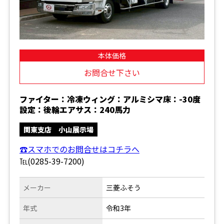
本体価格
お問合せ下さい
ファイター：冷凍ウィング：アルミシマ床：-30度
設定：後輪エアサス：240馬力
関東支店 小山展示場
☎スマホでのお問合せはコチラへ
℡(0285-39-7200)
メーカー
三菱ふそう
年式
令和3年