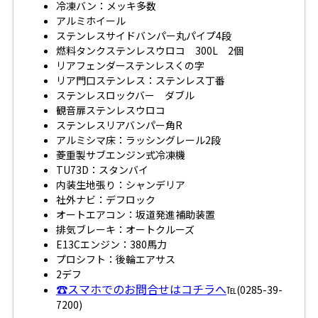
冷凍バン：メッキ多数
アルミホイール
ステンレスサイドバンパー丸パイプ4段
燃料タンクステンレスウロコ 300L 2個
リアフェンダーステンレスくの字
リア門口ステンレス：ステンレス丁番
ステンレスロックバー ダブル
観音扉ステンレスウロコ
ステンレスリアバンパー角R
アルミシマ床：ラッシングレール2段
菱重製サブエンジン式冷凍機
TU73D：スタンバイ
内装生地張り：シャンデリア
社外ナビ：デフロック
オートエアコン：坂道発進補助装置
排気ブレーキ：オートクルーズ
E13Cエンジン：380馬力
プロシフト：後輪エアサス
2デフ
☎スマホでのお問合せはコチラへ
℡(0285-39-
7200)