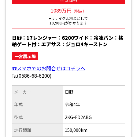
1089万円
（税込）
+リサイクル料金として
10,900円がかかります
日野：17レンジャー：6200ワイド：冷凍バン：格
納ゲート付：エアサス：ジョロ4キーストン
一宮展示場
☎スマホでのお問合せはコチラへ
℡(0586-68-6200)
メーカー
日野
年式
令和4年
型式
2KG-FD2ABG
走行距離
150,000km