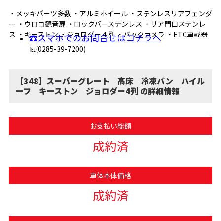
・メッキパーツ多数 ・アルミホイール ・ステンレスリアフェンダ
ー ・ウロコ観音扉 ・ロックバーステンレス ・リア門口ステンレ
ス ・キーストン ・ジョロダー４列 ・バックカメラ ・ETC車載器
☎スマホでのお問合せはコチラへ
℡(0285-39-7200)
【348】スーパーグレート 高床 冷凍バン ハイル
ーフ キーストン ジョロダー4列 の詳細情報
お支払い総額
成約済
車体本体価格
成約済