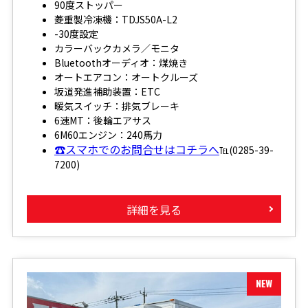
90度ストッパー
菱重製冷凍機：TDJS50A-L2
-30度設定
カラーバックカメラ／モニタ
Bluetoothオーディオ：煤焼き
オートエアコン：オートクルーズ
坂道発進補助装置：ETC
暖気スイッチ：排気ブレーキ
6速MT：後輪エアサス
6M60エンジン：240馬力
☎スマホでのお問合せはコチラへ
℡(0285-39-
7200)
詳細を見る