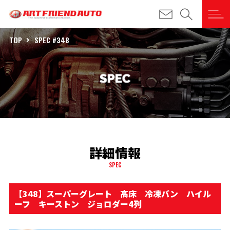
TOP
SPEC #348
詳細情報
SPEC
【348】スーパーグレート 高床 冷凍バン ハイル
ーフ キーストン ジョロダー4列