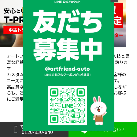
アートフレンドAUTOは、創業以来培ってきた熟練の職人技と豊
富な経験が信頼され、
20年間で10,000台もの販売実績を誇りま
す。
カスタムデザインから架装、整備、車検、保険まで、お客様の
ニーズにワンストップで対応できるのが私たちの強みです。
高品質なパーツと素材を使用し、安全性や耐久性を重視しなが
らも、
迅速丁寧な対応と競争力のある価格設定で、常にお客様
にご満足いただけるサービスを提供しています。
電話で問い合わせ
LINEで問い合わせ
0120-930-840