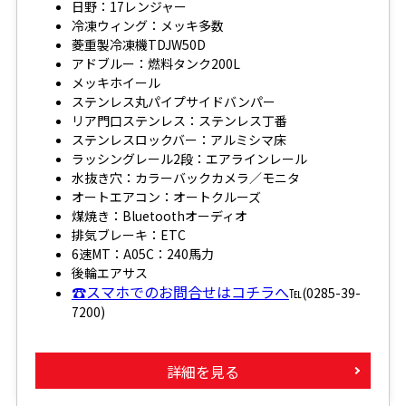
日野：17レンジャー
冷凍ウィング：メッキ多数
菱重製冷凍機TDJW50D
アドブルー：燃料タンク200L
メッキホイール
ステンレス丸パイプサイドバンパー
リア門口ステンレス：ステンレス丁番
ステンレスロックバー：アルミシマ床
ラッシングレール2段：エアラインレール
水抜き穴：カラーバックカメラ／モニタ
オートエアコン：オートクルーズ
煤焼き：Bluetoothオーディオ
排気ブレーキ：ETC
6速MT：A05C：240馬力
後輪エアサス
☎スマホでのお問合せはコチラへ
℡(0285-39-
7200)
詳細を見る