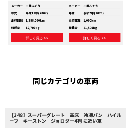
メーカー
三菱ふそう
メーカー
三菱ふそう
メ
年式
平成19年(2007)
年式
令和7年(2025)
年
走行距離
1,388,000km
走行距離
1,000km
走
積載量
12,700kg
積載量
11,500kg
積
詳しく見る >>
詳しく見る >>
同じカテゴリの車両
【348】スーパーグレート 高床 冷凍バン ハイル
ーフ キーストン ジョロダー4列 に近い車