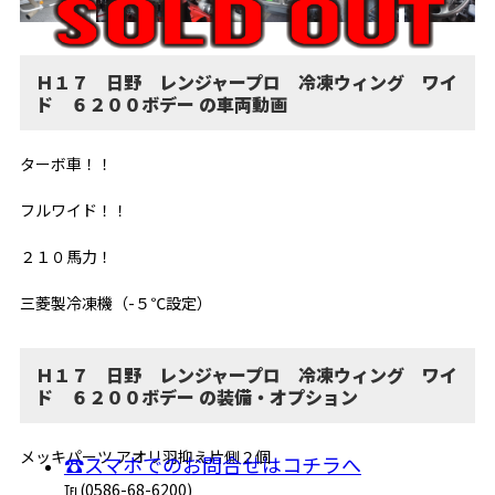
Ｈ１７ 日野 レンジャープロ 冷凍ウィング ワイ
ド ６２００ボデー の車両動画
ターボ車！！
フルワイド！！
２１０馬力！
三菱製冷凍機（-５℃設定）
Ｈ１７ 日野 レンジャープロ 冷凍ウィング ワイ
ド ６２００ボデー の装備・オプション
メッキパーツ アオリ羽抑え片側２個
☎スマホでのお問合せはコチラへ
℡(0586-68-6200)