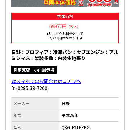
本体価格
698万円
（税込）
+リサイクル料金として
12,870円がかかります
日野：プロフィア：冷凍バン：サブエンジン：アル
ミシマ床：架装多数：内装生地張り
関東支店 小山展示場
☎スマホでのお問合せはコチラへ
℡(0285-39-7200)
メーカー
日野
年式
平成26年
型式
QKG-FS1EZBG