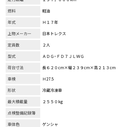
燃料
軽油
年式
Ｈ１７年
上物メーカー
日本トレクス
定員数
２人
型式
ＡＤＧ−ＦＤ７ＪＬＷＧ
荷台寸法
長６２０cm×幅２３９cm×高２１３cm
車検
Ｈ27.5
形状
冷蔵冷凍車
最大積載量
２５５０kg
点検整備記録簿
車体色
ゲンシャ