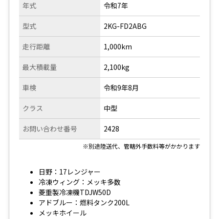
年式
令和7年
型式
2KG-FD2ABG
走行距離
1,000km
最大積載量
2,100kg
車検
令和9年8月
クラス
中型
お問い合わせ番号
2428
※別途陸送代、管轄外手数料等がかかります
日野：17レンジャー
冷凍ウィング：メッキ多数
菱重製冷凍機TDJW50D
アドブルー：燃料タンク200L
メッキホイール