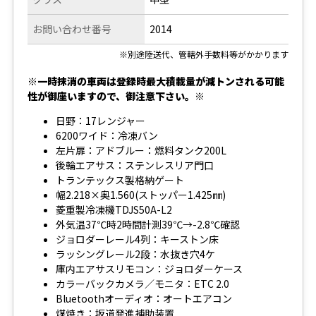
お問い合わせ番号
2014
※別途陸送代、管轄外手数料等がかかります
※一時抹消の車両は登録時最大積載量が減トンされる可能
性が御座いますので、御注意下さい。※
日野：17レンジャー
6200ワイド：冷凍バン
左片扉：アドブルー：燃料タンク200L
後輪エアサス：ステンレスリア門口
トランテックス製格納ゲート
幅2.218×奥1.560(ストッパー1.425㎜)
菱重製冷凍機TDJS50A-L2
外気温37℃時2時間計測39℃→-2.8℃確認
ジョロダーレール4列：キーストン床
ラッシングレール2段：水抜き穴4ケ
庫内エアサスリモコン：ジョロダーケース
カラーバックカメラ／モニタ：ETC 2.0
Bluetoothオーディオ：オートエアコン
煤焼き：坂道発進補助装置