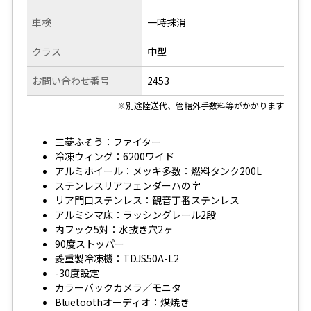
車検
一時抹消
クラス
中型
お問い合わせ番号
2453
※別途陸送代、管轄外手数料等がかかります
三菱ふそう：ファイター
冷凍ウィング：6200ワイド
アルミホイール：メッキ多数：燃料タンク200L
ステンレスリアフェンダーハの字
リア門口ステンレス：観音丁番ステンレス
アルミシマ床：ラッシングレール2段
内フック5対：水抜き穴2ヶ
90度ストッパー
菱重製冷凍機：TDJS50A-L2
-30度設定
カラーバックカメラ／モニタ
Bluetoothオーディオ：煤焼き