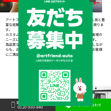
アートフレンドAUTOは、創業以来培ってきた熟練の職人技と豊
富な経験が信頼され、
20年間で10,000台もの販売実績を誇りま
す。
カスタムデザインから架装、整備、車検、保険まで、お客様の
ニーズにワンストップで対応できるのが私たちの強みです。
高品質なパーツと素材を使用し、安全性や耐久性を重視しなが
らも、
迅速丁寧な対応と競争力のある価格設定で、常にお客様
にご満足いただけるサービスを提供しています。
メーカーと形状から探す
BRAND & TYPE
電話で問い合わせ
LINEで問い合わせ
0120-930-840