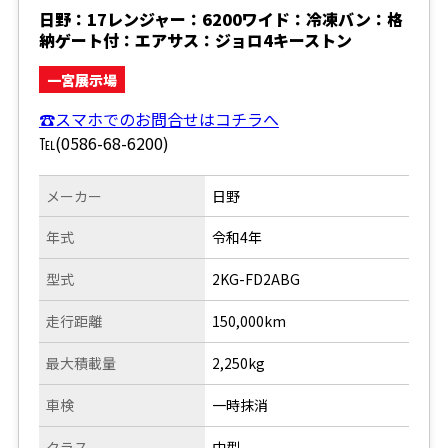
日野：17レンジャー：6200ワイド：冷凍バン：格
納ゲート付：エアサス：ジョロ4キーストン
一宮展示場
☎スマホでのお問合せはコチラへ
℡(0586-68-6200)
メーカー
日野
年式
令和4年
型式
2KG-FD2ABG
走行距離
150,000km
最大積載量
2,250kg
車検
一時抹消
クラス
中型