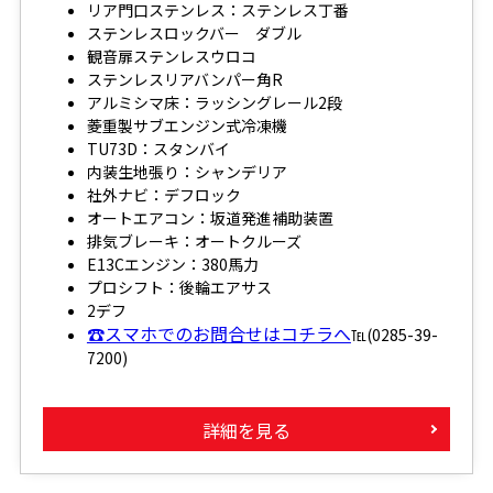
リア門口ステンレス：ステンレス丁番
ステンレスロックバー ダブル
観音扉ステンレスウロコ
ステンレスリアバンパー角R
アルミシマ床：ラッシングレール2段
菱重製サブエンジン式冷凍機
TU73D：スタンバイ
内装生地張り：シャンデリア
社外ナビ：デフロック
オートエアコン：坂道発進補助装置
排気ブレーキ：オートクルーズ
E13Cエンジン：380馬力
プロシフト：後輪エアサス
2デフ
☎スマホでのお問合せはコチラへ
℡(0285-39-
7200)
詳細を見る