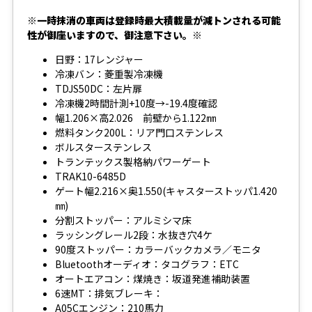
※一時抹消の車両は登録時最大積載量が減トンされる可能
性が御座いますので、御注意下さい。※
日野：17レンジャー
冷凍バン：菱重製冷凍機
TDJS50DC：左片扉
冷凍機2時間計測+10度→-19.4度確認
幅1.206×高2.026 前壁から1.122㎜
燃料タンク200L：リア門口ステンレス
ボルスターステンレス
トランテックス製格納パワーゲート
TRAK10-6485D
ゲート幅2.216×奥1.550(キャスターストッパ1.420
㎜)
分割ストッパー：アルミシマ床
ラッシングレール2段：水抜き穴4ケ
90度ストッパー：カラーバックカメラ／モニタ
Bluetoothオーディオ：タコグラフ：ETC
オートエアコン：煤焼き：坂道発進補助装置
6速MT：排気ブレーキ：
A05Cエンジン：210馬力