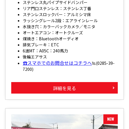
ステンレス丸パイプサイドバンパー
リア門口ステンレス：ステンレス丁番
ステンレスロックバー：アルミシマ床
ラッシングレール2段：エアラインレール
水抜き穴：カラーバックカメラ／モニタ
オートエアコン：オートクルーズ
煤焼き：Bluetoothオーディオ
排気ブレーキ：ETC
6速MT：A05C：240馬力
後輪エアサス
☎スマホでのお問合せはコチラへ
℡(0285-39-
7200)
詳細を見る