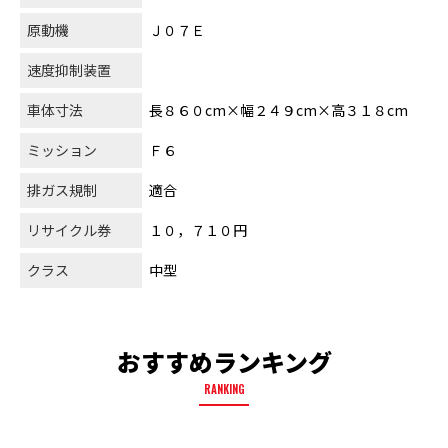
原動機
Ｊ０７Ｅ
速度抑制装置
車体寸法
長８６０cm×幅２４９cm×高３１８cm
ミッション
Ｆ６
排ガス規制
適合
リサイクル券
１０，７１０円
クラス
中型
おすすめランキング
RANKING