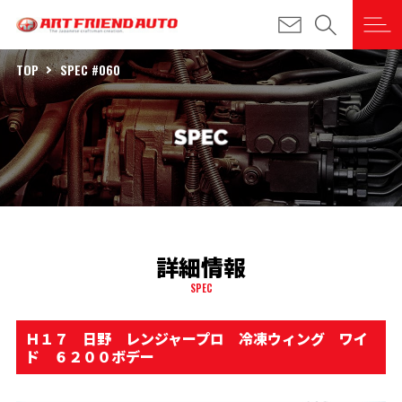
TOP
SPEC #060
詳細情報
SPEC
Ｈ１７ 日野 レンジャープロ 冷凍ウィング ワイ
ド ６２００ボデー