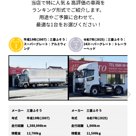
当店で特に人気 & 高評価の車両を
ランキング形式でご紹介します。
用途やご予算に合わせて、
最適な1台をお選びください !
平成19年(2007)：三菱ふそう：
令和7年(2025)：三菱ふそう：
スーパーグレート：アルミウィ
24スーパーグレート：トレーラ
ング
ーヘッド
メーカー
三菱ふそう
メーカー
三菱ふそう
メ
年式
平成19年(2007)
年式
令和7年(2025)
年
走行距離
1,388,000km
走行距離
1,000km
走
積載量
12,700kg
積載量
11,500kg
積