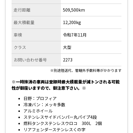
走行距離
509,500km
最大積載量
12,200kg
車検
令和7年11月
クラス
大型
お問い合わせ番号
2273
※別途陸送代、管轄外手数料等がかかります
※一時抹消の車両は登録時最大積載量が減トンされる可能
性が御座いますので、御注意下さい。※
日野：プロフィア
冷凍バン：メッキ多数
アルミホイール
ステンレスサイドバンパー丸パイプ4段
燃料タンクステンレスウロコ 300L 2個
リアフェンダーステンレスくの字