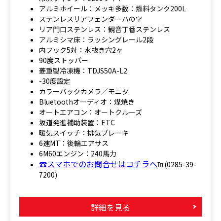
アルミホイール：メッキ多数：燃料タンク200L
ステンレスリアフェンダーハの字
リア門口ステンレス：観音丁番ステンレス
アルミシマ床：ラッシングレール2段
内フック5対：水抜き穴2ヶ
90度ストッパー
菱重製冷凍機：TDJS50A-L2
-30度設定
カラーバックカメラ／モニタ
Bluetoothオーディオ：煤焼き
オートエアコン：オートクルーズ
坂道発進補助装置：ETC
暖気スイッチ：排気ブレーキ
6速MT：後輪エアサス
6M60エンジン：240馬力
☎スマホでのお問合せはコチラへ
℡(0285-39-
7200)
詳細を見る