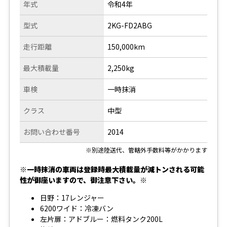
年式
令和4年
型式
2KG-FD2ABG
走行距離
150,000km
最大積載量
2,250kg
車検
一時抹消
クラス
中型
お問い合わせ番号
2014
※別途陸送代、管轄外手数料等がかかります
※一時抹消の車両は登録時最大積載量が減トンされる可能
性が御座いますので、御注意下さい。※
日野：17レンジャー
6200ワイド：冷凍バン
左片扉：アドブルー：燃料タンク200L