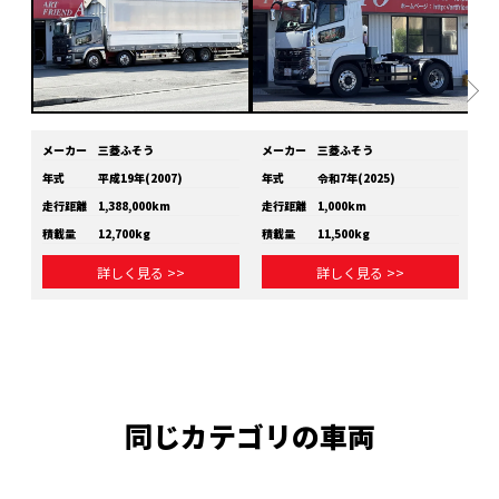
メーカー
三菱ふそう
メーカー
三菱ふそう
メ
年式
平成19年(2007)
年式
令和7年(2025)
年
走行距離
1,388,000km
走行距離
1,000km
走
積載量
12,700kg
積載量
11,500kg
積
詳しく見る >>
詳しく見る >>
同じカテゴリの車両