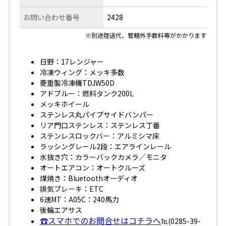
お問い合わせ番号
2428
※別途陸送代、管轄外手数料等がかかります
日野：17レンジャー
冷凍ウィング：メッキ多数
菱重製冷凍機TDJW50D
アドブルー：燃料タンク200L
メッキホイール
ステンレス丸パイプサイドバンパー
リア門口ステンレス：ステンレス丁番
ステンレスロックバー：アルミシマ床
ラッシングレール2段：エアラインレール
水抜き穴：カラーバックカメラ／モニタ
オートエアコン：オートクルーズ
煤焼き：Bluetoothオーディオ
排気ブレーキ：ETC
6速MT：A05C：240馬力
後輪エアサス
☎スマホでのお問合せはコチラへ
℡(0285-39-