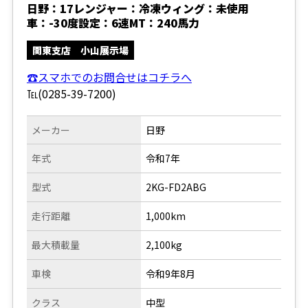
日野：17レンジャー：冷凍ウィング：未使用
車：-30度設定：6速MT：240馬力
関東支店 小山展示場
☎スマホでのお問合せはコチラへ
℡(0285-39-7200)
メーカー
日野
年式
令和7年
型式
2KG-FD2ABG
走行距離
1,000km
最大積載量
2,100kg
車検
令和9年8月
クラス
中型