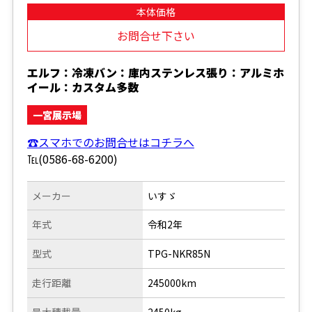
本体価格
お問合せ下さい
エルフ：冷凍バン：庫内ステンレス張り：アルミホ
イール：カスタム多数
一宮展示場
☎スマホでのお問合せはコチラへ
℡(0586-68-6200)
メーカー
いすゞ
年式
令和2年
型式
TPG-NKR85N
走行距離
245000km
最大積載量
2450kg