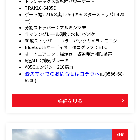
トランテックス製格納パワーゲート
TRAK10-6485D
ゲート幅2.216×奥1.550(キャスターストッパ1.420
㎜)
分割ストッパー：アルミシマ床
ラッシングレール2段：水抜き穴4ケ
90度ストッパー：カラーバックカメラ／モニタ
Bluetoothオーディオ：タコグラフ：ETC
オートエアコン：煤焼き：坂道発進補助装置
6速MT：排気ブレーキ：
A05Cエンジン：210馬力
☎スマホでのお問合せはコチラへ
℡(0586-68-
6200)
詳細を見る