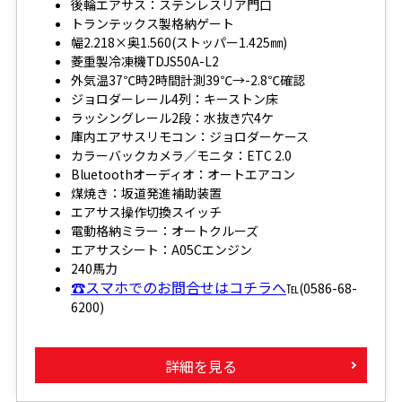
後輪エアサス：ステンレスリア門口
トランテックス製格納ゲート
幅2.218×奥1.560(ストッパー1.425㎜)
菱重製冷凍機TDJS50A-L2
外気温37℃時2時間計測39℃→-2.8℃確認
ジョロダーレール4列：キーストン床
ラッシングレール2段：水抜き穴4ケ
庫内エアサスリモコン：ジョロダーケース
カラーバックカメラ／モニタ：ETC 2.0
Bluetoothオーディオ：オートエアコン
煤焼き：坂道発進補助装置
エアサス操作切換スイッチ
電動格納ミラー：オートクルーズ
エアサスシート：A05Cエンジン
240馬力
☎スマホでのお問合せはコチラへ
℡(0586-68-
6200)
詳細を見る