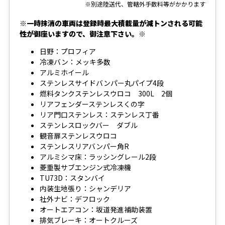
※別途陸送代、管轄外手数料等がかかります
※一時抹消の車両は登録時最大積載量が減トンされる可能
性が御座いますので、御注意下さい。※
日野：プロフィア
冷凍バン：メッキ多数
アルミホイール
ステンレスサイドバンパー丸パイプ4段
燃料タンクステンレスウロコ 300L 2個
リアフェンダーステンレスくの字
リア門口ステンレス：ステンレス丁番
ステンレスロックバー ダブル
観音扉ステンレスウロコ
ステンレスリアバンパー角R
アルミシマ床：ラッシングレール2段
菱重製サブエンジン式冷凍機
TU73D：スタンバイ
内装生地張り：シャンデリア
社外ナビ：デフロック
オートエアコン：坂道発進補助装置
排気ブレーキ：オートクルーズ