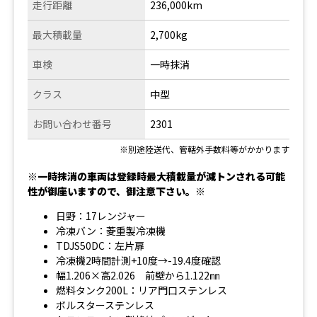
走行距離
236,000km
最大積載量
2,700kg
車検
一時抹消
クラス
中型
お問い合わせ番号
2301
※別途陸送代、管轄外手数料等がかかります
※一時抹消の車両は登録時最大積載量が減トンされる可能
性が御座いますので、御注意下さい。※
日野：17レンジャー
冷凍バン：菱重製冷凍機
TDJS50DC：左片扉
冷凍機2時間計測+10度→-19.4度確認
幅1.206×高2.026 前壁から1.122㎜
燃料タンク200L：リア門口ステンレス
ボルスターステンレス