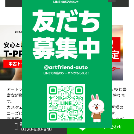
アートフレンドAUTOは、創業以来培ってきた熟練の職人技と豊
富な経験が信頼され、
20年間で10,000台もの販売実績を誇りま
す。
カスタムデザインから架装、整備、車検、保険まで、お客様の
ニーズにワンストップで対応できるのが私たちの強みです。
高品質なパーツと素材を使用し、安全性や耐久性を重視しなが
電話で問い合わせ
らも、
迅速丁寧な対応と競争力のある価格設定で、常にお客様
LINEで問い合わせ
0120-930-840
にご満足いただけるサービスを提供しています。