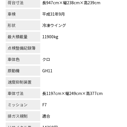
荷台寸法
長947cm×幅238cm×高239cm
車検
平成31年9月
形状
冷凍ウイング
最大積載量
11900kg
点検整備記録簿
車体色
クロ
原動機
GH11
速度抑制装置
車体寸法
長1197cm×幅249cm×高377cm
ミッション
F7
排ガス規制
適合