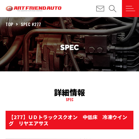
TOP
SPEC #277
詳細情報
SPEC
【277】ＵＤトラックスクオン 中低床 冷凍ウイン
グ リヤエアサス