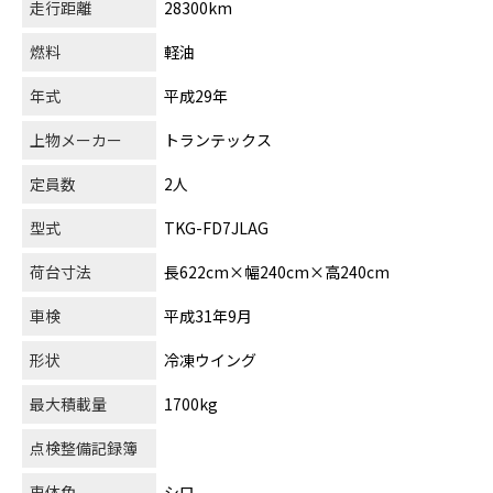
走行距離
28300km
燃料
軽油
年式
平成29年
上物メーカー
トランテックス
定員数
2人
型式
TKG-FD7JLAG
荷台寸法
長622cm×幅240cm×高240cm
車検
平成31年9月
形状
冷凍ウイング
最大積載量
1700kg
点検整備記録簿
車体色
シロ