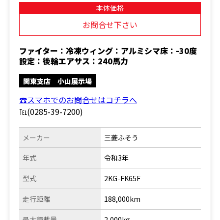
本体価格
お問合せ下さい
ファイター：冷凍ウィング：アルミシマ床：-30度
設定：後輪エアサス：240馬力
関東支店 小山展示場
☎スマホでのお問合せはコチラへ
℡(0285-39-7200)
メーカー
三菱ふそう
年式
令和3年
型式
2KG-FK65F
走行距離
188,000km
最大積載量
2,000kg