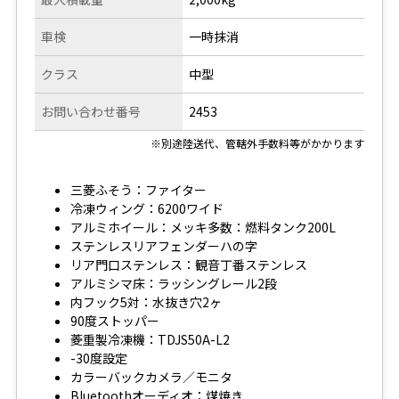
車検
一時抹消
クラス
中型
お問い合わせ番号
2453
※別途陸送代、管轄外手数料等がかかります
三菱ふそう：ファイター
冷凍ウィング：6200ワイド
アルミホイール：メッキ多数：燃料タンク200L
ステンレスリアフェンダーハの字
リア門口ステンレス：観音丁番ステンレス
アルミシマ床：ラッシングレール2段
内フック5対：水抜き穴2ヶ
90度ストッパー
菱重製冷凍機：TDJS50A-L2
-30度設定
カラーバックカメラ／モニタ
Bluetoothオーディオ：煤焼き