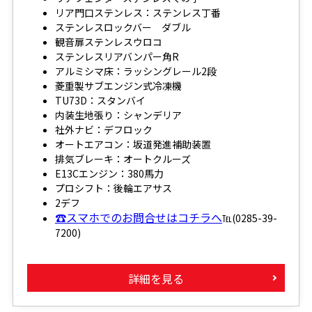
リア門口ステンレス：ステンレス丁番
ステンレスロックバー ダブル
観音扉ステンレスウロコ
ステンレスリアバンパー角R
アルミシマ床：ラッシングレール2段
菱重製サブエンジン式冷凍機
TU73D：スタンバイ
内装生地張り：シャンデリア
社外ナビ：デフロック
オートエアコン：坂道発進補助装置
排気ブレーキ：オートクルーズ
E13Cエンジン：380馬力
プロシフト：後輪エアサス
2デフ
☎スマホでのお問合せはコチラへ
℡(0285-39-
7200)
詳細を見る