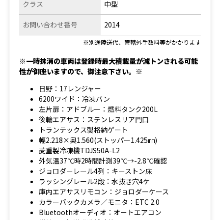
クラス
中型
お問い合わせ番号
2014
※別途陸送代、管轄外手数料等がかかります
※一時抹消の車両は登録時最大積載量が減トンされる可能
性が御座いますので、御注意下さい。※
日野：17レンジャー
6200ワイド：冷凍バン
左片扉：アドブルー：燃料タンク200L
後輪エアサス：ステンレスリア門口
トランテックス製格納ゲート
幅2.218×奥1.560(ストッパー1.425㎜)
菱重製冷凍機TDJS50A-L2
外気温37℃時2時間計測39℃→-2.8℃確認
ジョロダーレール4列：キーストン床
ラッシングレール2段：水抜き穴4ケ
庫内エアサスリモコン：ジョロダーケース
カラーバックカメラ／モニタ：ETC 2.0
Bluetoothオーディオ：オートエアコン