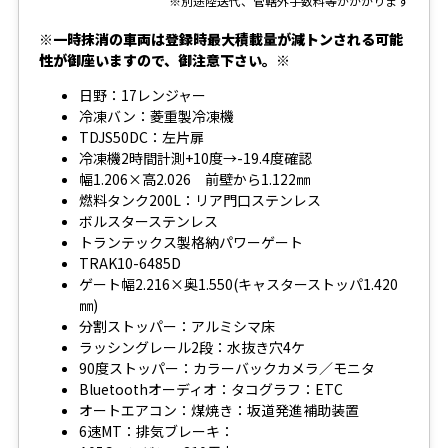
※別途陸送代、管轄外手数料等がかかります
※一時抹消の車両は登録時最大積載量が減トンされる可能
性が御座いますので、御注意下さい。※
日野：17レンジャー
冷凍バン：菱重製冷凍機
TDJS50DC：左片扉
冷凍機2時間計測+10度→-19.4度確認
幅1.206×高2.026 前壁から1.122㎜
燃料タンク200L：リア門口ステンレス
ボルスターステンレス
トランテックス製格納パワーゲート
TRAK10-6485D
ゲート幅2.216×奥1.550(キャスターストッパ1.420
㎜)
分割ストッパー：アルミシマ床
ラッシングレール2段：水抜き穴4ケ
90度ストッパー：カラーバックカメラ／モニタ
Bluetoothオーディオ：タコグラフ：ETC
オートエアコン：煤焼き：坂道発進補助装置
6速MT：排気ブレーキ：