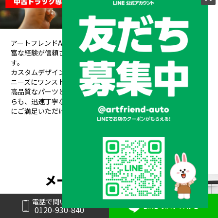
アートフレンドAUTOは、創業以来培ってきた熟練の職人技と豊
富な経験が信頼され、
20年間で10,000台もの販売実績を誇りま
す。
カスタムデザインから架装、整備、車検、保険まで、お客様の
ニーズにワンストップで対応できるのが私たちの強みです。
高品質なパーツと素材を使用し、安全性や耐久性を重視しなが
らも、
迅速丁寧な対応と競争力のある価格設定で、常にお客様
にご満足いただけるサービスを提供しています。
メーカーと形状から探す
BRAND & TYPE
電話で問い合わせ
LINEで問い合わせ
0120-930-840