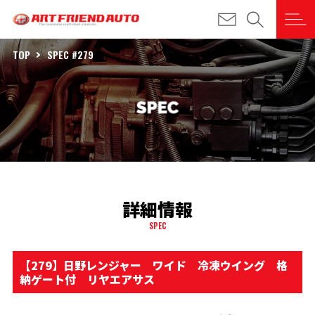
TOP
SPEC #279
詳細情報
SPEC
【279】日野レンジャー ワイド 冷凍ウイング 格
納ゲート付 リヤエアサス