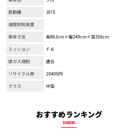
原動機
J07E
速度抑制装置
車体寸法
長863cm×幅249cm×高356cm
ミッション
Ｆ６
排ガス規制
適合
リサイクル券
10400円
クラス
中型
おすすめランキング
RANKING