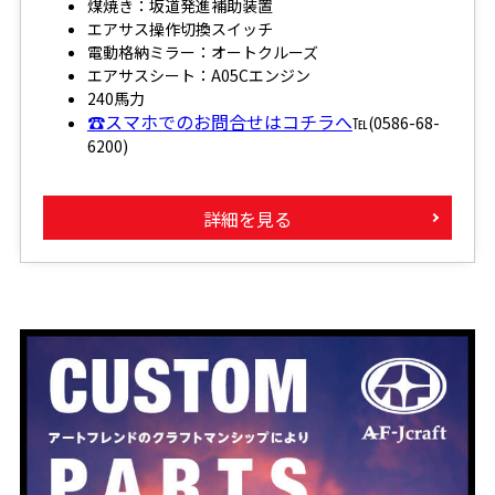
煤焼き：坂道発進補助装置
エアサス操作切換スイッチ
電動格納ミラー：オートクルーズ
エアサスシート：A05Cエンジン
240馬力
☎スマホでのお問合せはコチラへ
℡(0586-68-
6200)
詳細を見る