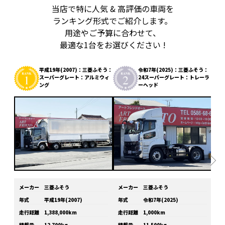
当店で特に人気 & 高評価の車両を
ランキング形式でご紹介します。
用途やご予算に合わせて、
最適な1台をお選びください !
平成19年(2007)：三菱ふそう：
令和7年(2025)：三菱ふそう：
スーパーグレート：アルミウィ
24スーパーグレート：トレーラ
ング
ーヘッド
メーカー
三菱ふそう
メーカー
三菱ふそう
メ
年式
平成19年(2007)
年式
令和7年(2025)
年
走行距離
1,388,000km
走行距離
1,000km
走
積載量
12,700kg
積載量
11,500kg
積