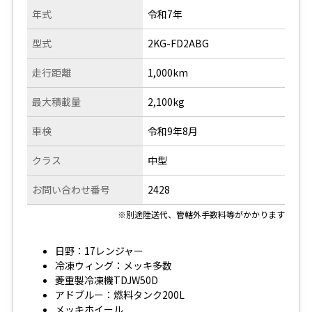
年式
令和7年
型式
2KG-FD2ABG
走行距離
1,000km
最大積載量
2,100kg
車検
令和9年8月
クラス
中型
お問い合わせ番号
2428
※別途陸送代、管轄外手数料等がかかります
日野：17レンジャー
冷凍ウィング：メッキ多数
菱重製冷凍機TDJW50D
アドブルー：燃料タンク200L
メッキホイール