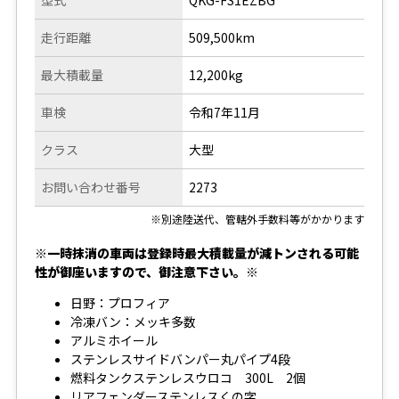
型式
QKG-FS1EZBG
走行距離
509,500km
最大積載量
12,200kg
車検
令和7年11月
クラス
大型
お問い合わせ番号
2273
※別途陸送代、管轄外手数料等がかかります
※一時抹消の車両は登録時最大積載量が減トンされる可能
性が御座いますので、御注意下さい。※
日野：プロフィア
冷凍バン：メッキ多数
アルミホイール
ステンレスサイドバンパー丸パイプ4段
燃料タンクステンレスウロコ 300L 2個
リアフェンダーステンレスくの字