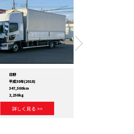
日野
メーカー
いすゞ
平成30年(2018)
年式
平成30年(2018)
347,500km
走行距離
810,000km
2,250kg
積載量
11,600kg
詳しく見る >>
詳しく見る >