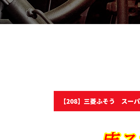
【208】三菱ふそう スー