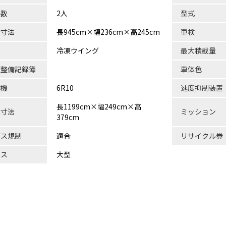
員数
2人
型式
台寸法
長945cm×幅236cm×高245cm
車検
状
冷凍ウイング
最大積載量
検整備記録簿
車体色
動機
6R10
速度抑制装置
長1199cm×幅249cm×高
体寸法
ミッション
379cm
ガス規制
適合
リサイクル券
ラス
大型