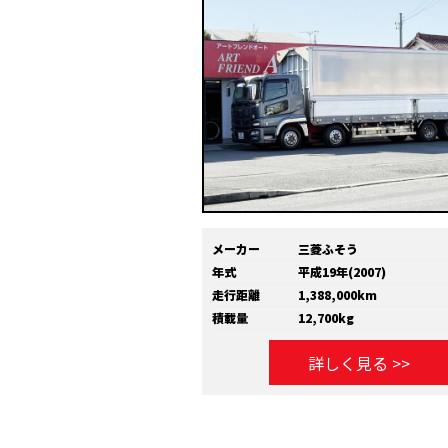
メーカー
三菱ふそう
年式
平成19年(2007)
走行距離
1,388,000km
積載量
12,700kg
詳しく見る >>