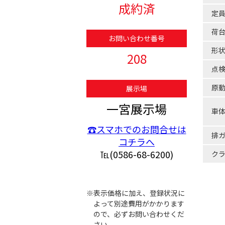
成約済
定
荷
お問い合わせ番号
形
208
点
原
展示場
一宮展示場
車
☎スマホでのお問合せは
排
コチラへ
℡(0586-68-6200)
ク
※表示価格に加え、登録状況に
よって別途費用がかかります
ので、必ずお問い合わせくだ
さい。