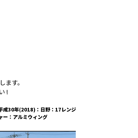
します。
 !
平成30年(2018)：日野：17レンジ
平成30年(2018
ャー：アルミウィング
冷凍ウィング