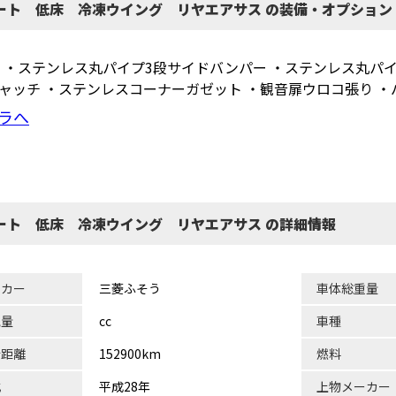
ート 低床 冷凍ウイング リヤエアサス の装備・オプション
 ・ステンレス丸パイプ3段サイドバンパー ・ステンレス丸パ
ャッチ ・ステンレスコーナーガゼット ・観音扉ウロコ張り ・
ラへ
ート 低床 冷凍ウイング リヤエアサス の詳細情報
ーカー
三菱ふそう
車体総重量
気量
cc
車種
行距離
152900km
燃料
式
平成28年
上物メーカー