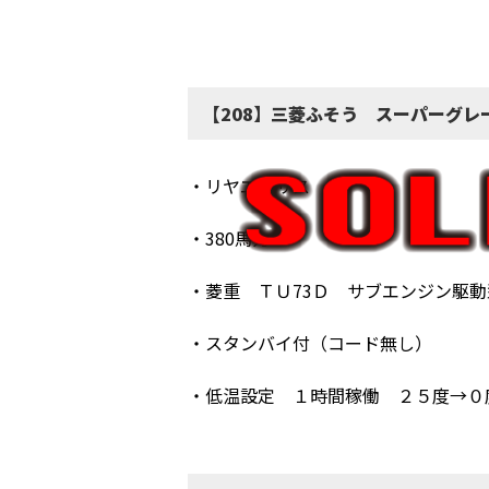
【208】三菱ふそう スーパーグレ
・リヤエアサス
・380馬力
・菱重 ＴＵ73Ｄ サブエンジン駆動
・スタンバイ付（コード無し）
・低温設定 １時間稼働 ２５度→０