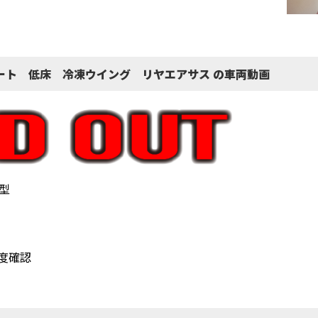
ート 低床 冷凍ウイング リヤエアサス の車両動画
型
度確認