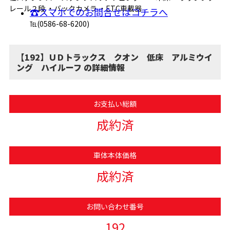
レール２段 ・バックカメラ ・ETC車載器
☎スマホでのお問合せはコチラへ
℡(0586-68-6200)
【192】ＵＤトラックス クオン 低床 アルミウイ
ング ハイルーフ の詳細情報
お支払い総額
成約済
車体本体価格
成約済
お問い合わせ番号
192