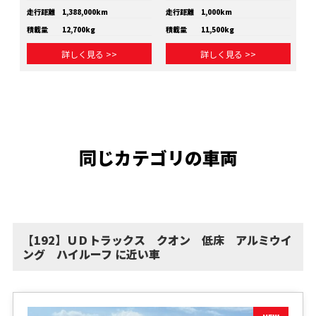
走行距離
1,388,000km
走行距離
1,000km
走
積載量
12,700kg
積載量
11,500kg
積
詳しく見る >>
詳しく見る >>
同じカテゴリの車両
【192】ＵＤトラックス クオン 低床 アルミウイ
ング ハイルーフ に近い車