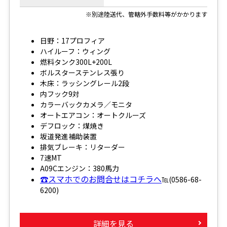
※別途陸送代、管轄外手数料等がかかります
日野：17プロフィア
ハイルーフ：ウィング
燃料タンク300L+200L
ボルスターステンレス張り
木床：ラッシングレール2段
内フック9対
カラーバックカメラ／モニタ
オートエアコン：オートクルーズ
デフロック：煤焼き
坂道発進補助装置
排気ブレーキ：リターダー
7速MT
A09Cエンジン：380馬力
☎スマホでのお問合せはコチラへ
℡(0586-68-
6200)
詳細を見る