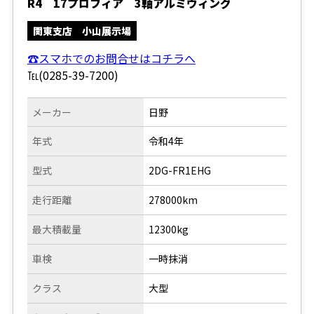
R4 17プロフィア 3軸アルミウィング
関東支店 小山展示場
☎スマホでのお問合せはコチラへ
℡(0285-39-7200)
メーカー
日野
年式
令和4年
型式
2DG-FR1EHG
走行距離
278000km
最大積載量
12300kg
車検
一時抹消
クラス
大型