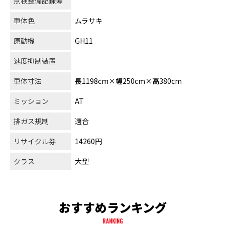
点検整備記録簿
車体色
ムラサキ
原動機
GH11
速度抑制装置
車体寸法
長1198cm×幅250cm×高380cm
ミッション
AT
排ガス規制
適合
リサイクル券
14260円
クラス
大型
おすすめランキング
RANKING