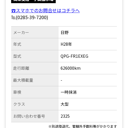
☎スマホでのお問合せはコチラへ
℡(0285-39-7200)
メーカー
日野
年式
H28年
型式
QPG-FR1EXEG
走行距離
626000km
最大積載量
-
車検
一時抹消
クラス
大型
お問い合わせ番号
2325
※別途陸送代、管轄外手数料等がかかります