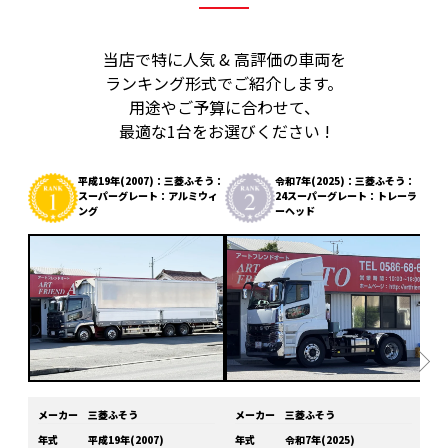
当店で特に人気 & 高評価の車両を
ランキング形式でご紹介します。
用途やご予算に合わせて、
最適な1台をお選びください !
平成19年(2007)：三菱ふそう：
令和7年(2025)：三菱ふそう：
スーパーグレート：アルミウィ
24スーパーグレート：トレーラ
ング
ーヘッド
メーカー
三菱ふそう
メーカー
三菱ふそう
メ
年式
平成19年(2007)
年式
令和7年(2025)
年