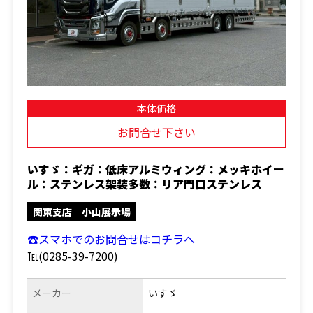
本体価格
お問合せ下さい
いすゞ：ギガ：低床アルミウィング：メッキホイー
ル：ステンレス架装多数：リア門口ステンレス
関東支店 小山展示場
☎スマホでのお問合せはコチラへ
℡(0285-39-7200)
メーカー
いすゞ