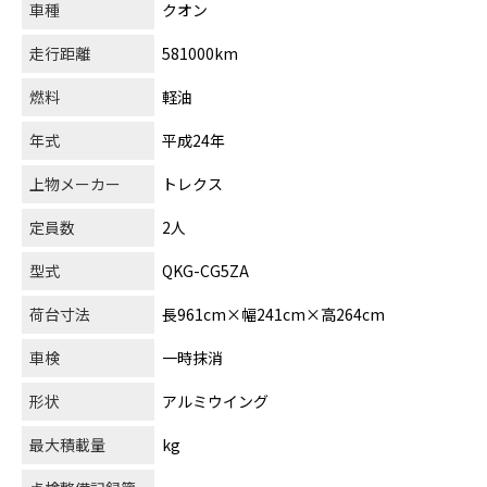
車種
クオン
走行距離
581000km
燃料
軽油
年式
平成24年
上物メーカー
トレクス
定員数
2人
型式
QKG-CG5ZA
荷台寸法
長961cm×幅241cm×高264cm
車検
一時抹消
形状
アルミウイング
最大積載量
kg