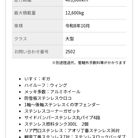
最大積載量
12,600kg
車検
令和8年10月
クラス
大型
お問い合わせ番号
2502
※別途陸送代、管轄外手数料等がかかります
いすゞ：ギガ
ハイルーフ：ウィング
メッキ多数：アルミホイール
防雪板ステンレスウロコ
1軸～後軸ステンレスくの字フェンダー
ステンレスコーナーガゼット
サイドバンパーステンレス丸パイプ4段
ステンレス燃料タンク300L 2個
リア門口ステンレス：アオリ丁番ステンレス36対
観音丁番ステンレス7対：ステンレスロックバーダブ