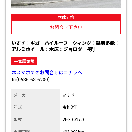
本体価格
お問合せ下さい
いすゞ：ギガ：ハイルーフ：ウィング：架装多数：
アルミホイール：木床：ジョロダー4列
一宮展示場
☎スマホでのお問合せはコチラへ
℡(0586-68-6200)
メーカー
いすゞ
年式
令和3年
型式
2PG-CYJ77C
走行距離
403,000km