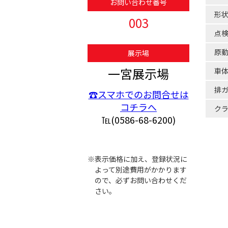
お問い合わせ番号
形
003
点
原
展示場
一宮展示場
車
排
☎スマホでのお問合せは
コチラへ
ク
℡(0586-68-6200)
※表示価格に加え、登録状況に
よって別途費用がかかります
ので、必ずお問い合わせくだ
さい。