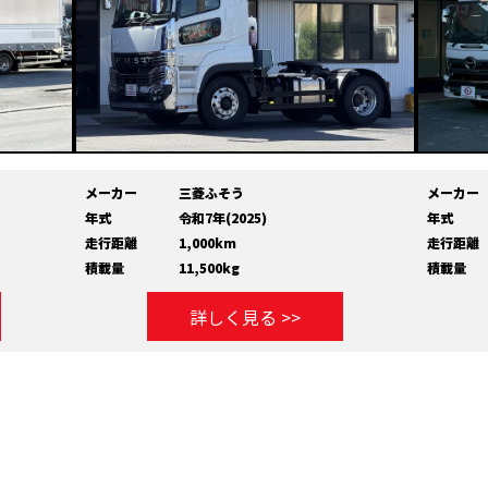
メーカー
三菱ふそう
メーカー
年式
令和7年(2025)
年式
走行距離
1,000km
走行距離
積載量
11,500kg
積載量
詳しく見る >>