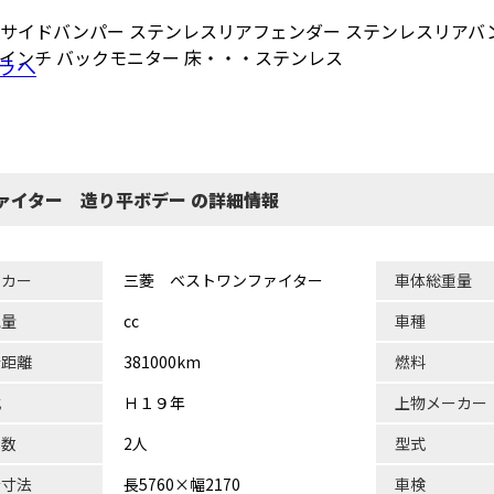
サイドバンパー ステンレスリアフェンダー ステンレスリアバ
インチ バックモニター 床・・・ステンレス
ラへ
ァイター 造り平ボデー の詳細情報
ーカー
三菱 ベストワンファイター
車体総重量
気量
cc
車種
行距離
381000km
燃料
式
Ｈ１９年
上物メーカー
員数
2人
型式
台寸法
長5760×幅2170
車検