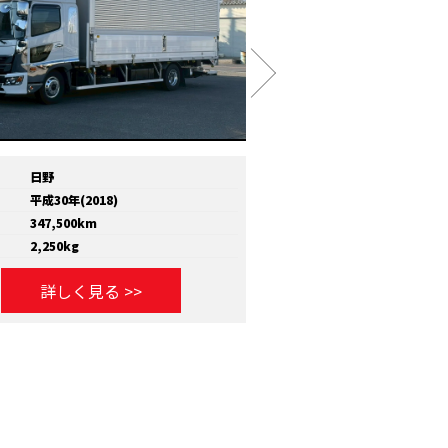
日野
メーカー
いすゞ
平成30年(2018)
年式
平成30年(2018)
347,500km
走行距離
810,000km
2,250kg
積載量
11,600kg
詳しく見る >>
詳しく見る >