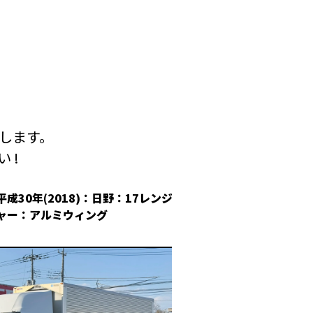
します。
 !
平成30年(2018)：日野：17レンジ
平成30年(2018
ャー：アルミウィング
冷凍ウィング