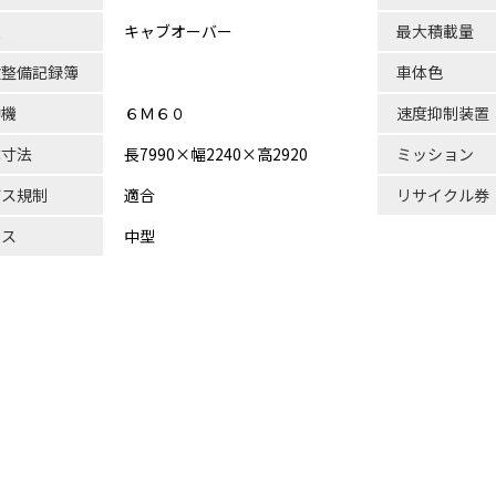
状
キャブオーバー
最大積載量
検整備記録簿
車体色
動機
６Ｍ６０
速度抑制装置
体寸法
長7990×幅2240×高2920
ミッション
ガス規制
適合
リサイクル券
ラス
中型