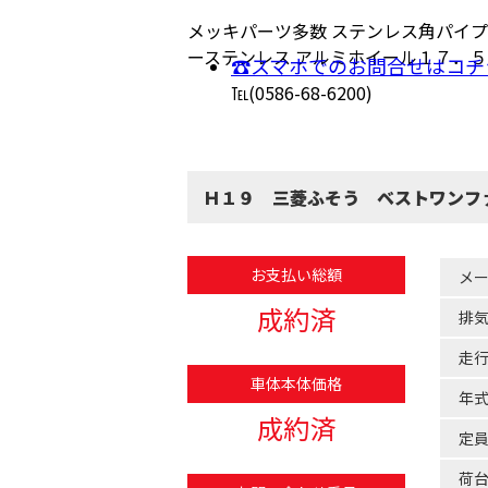
メッキパーツ多数 ステンレス角パイプ
ーステンレス アルミホイール１７．５
☎スマホでのお問合せはコチ
℡(0586-68-6200)
Ｈ１９ 三菱ふそう ベストワンフ
お支払い総額
メ
成約済
排
走
車体本体価格
年
成約済
定
荷