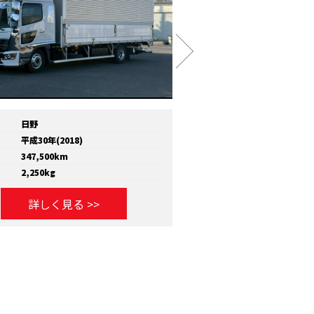
日野
メーカー
いすゞ
平成30年(2018)
年式
平成30年(2018)
347,500km
走行距離
810,000km
2,250kg
積載量
11,600kg
詳しく見る >>
詳しく見る >