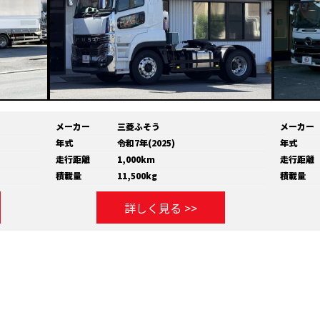
メーカー
三菱ふそう
メーカー
年式
令和7年(2025)
年式
走行距離
1,000km
走行距離
積載量
11,500kg
積載量
詳しく見る >>