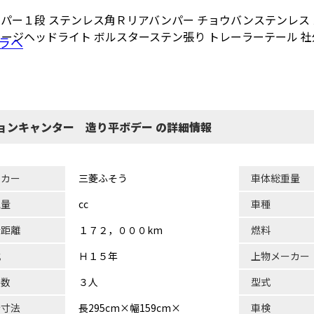
パー１段 ステンレス角Ｒリアバンパー チョウバンステンレス
ャージヘッドライト ボルスターステン張り トレーラーテール 社
ラへ
ョンキャンター 造り平ボデー の詳細情報
ーカー
三菱ふそう
車体総重量
気量
cc
車種
行距離
１７２，０００km
燃料
式
Ｈ１５年
上物メーカー
員数
３人
型式
台寸法
長295cm×幅159cm×
車検