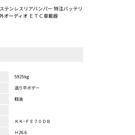
 ステンレスリアバンパー 特注バッテリ
外オーディオ ＥＴＣ車載器
5925kg
造り平ボデー
軽油
ＫＫ−ＦＥ７０ＤＢ
Ｈ26.6