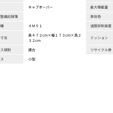
状
キャブオーバー
最大積載量
検整備記録簿
車体色
動機
４Ｍ５１
速度抑制装置
長４７２cm×幅１７３cm×高２
体寸法
ミッション
３２cm
ガス規制
適合
リサイクル券
ラス
小型