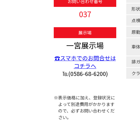
お問い合わせ番号
形
037
点
原
展示場
一宮展示場
車
☎スマホでのお問合せは
排
コチラへ
℡(0586-68-6200)
ク
※表示価格に加え、登録状況に
よって別途費用がかかります
ので、必ずお問い合わせくだ
さい。