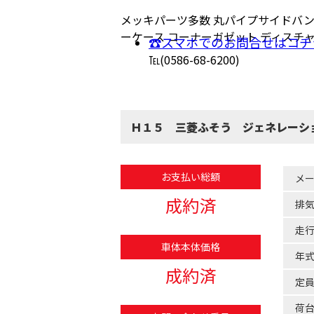
メッキパーツ多数 丸パイプサイドバン
ーケース コーナーガゼット ディスチ
☎スマホでのお問合せはコチ
℡(0586-68-6200)
Ｈ１５ 三菱ふそう ジェネレーシ
お支払い総額
メ
成約済
排
走
車体本体価格
年
成約済
定
荷