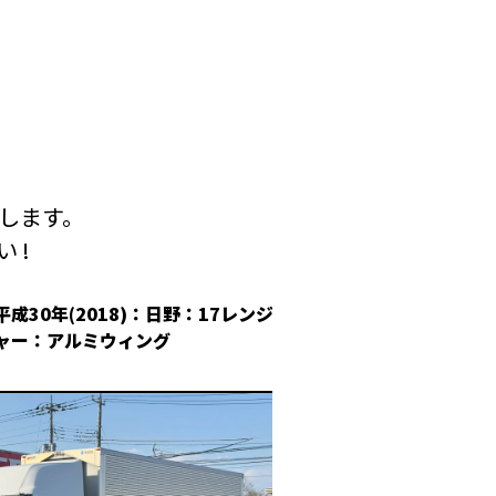
します。
 !
平成30年(2018)：日野：17レンジ
平成30年(2018
ャー：アルミウィング
冷凍ウィング