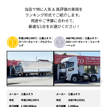
当店で特に人気 & 高評価の車両を
ランキング形式でご紹介します。
用途やご予算に合わせて、
最適な1台をお選びください !
平成19年(2007)：三菱ふそう：
令和7年(2025)：三菱ふそう：
スーパーグレート：アルミウィ
24スーパーグレート：トレーラ
ング
ーヘッド
メーカー
三菱ふそう
メーカー
三菱ふそう
メ
年式
平成19年(2007)
年式
令和7年(2025)
年
走行距離
1,388,000km
走行距離
1,000km
走