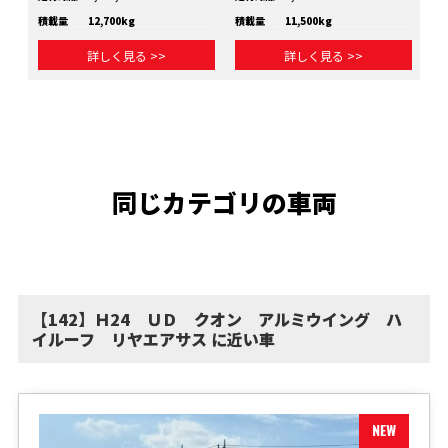
積載量
12,700kg
積載量
11,500kg
積
詳しく見る >>
詳しく見る >>
同じカテゴリの車両
【142】Ｈ24 ＵＤ クオン アルミウイング ハ
イルーフ リヤエアサス に近い車