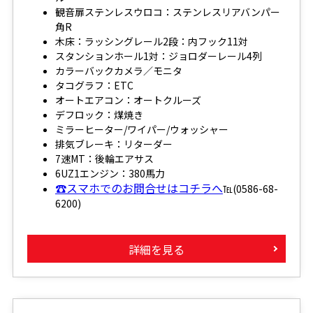
観音扉ステンレスウロコ：ステンレスリアバンパー
角R
木床：ラッシングレール2段：内フック11対
スタンションホール1対：ジョロダーレール4列
カラーバックカメラ／モニタ
タコグラフ：ETC
オートエアコン：オートクルーズ
デフロック：煤焼き
ミラーヒーター/ワイパー/ウォッシャー
排気ブレーキ：リターダー
7速MT：後輪エアサス
6UZ1エンジン：380馬力
☎スマホでのお問合せはコチラへ
℡(0586-68-
6200)
詳細を見る