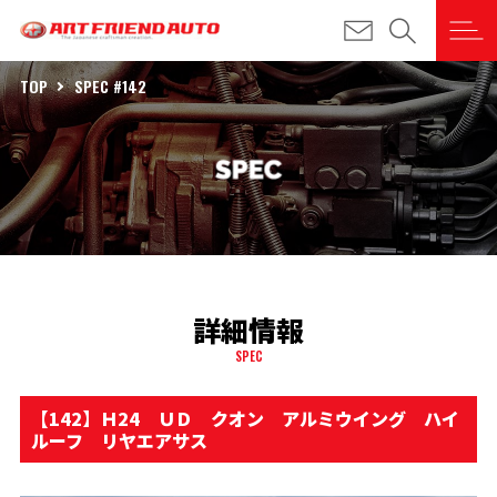
TOP
SPEC #142
詳細情報
SPEC
【142】Ｈ24 ＵＤ クオン アルミウイング ハイ
ルーフ リヤエアサス