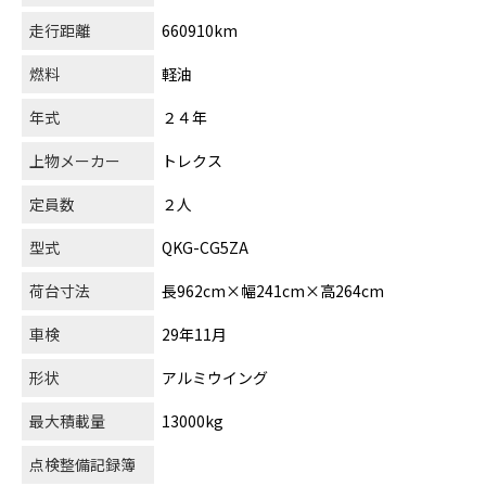
走行距離
660910km
燃料
軽油
年式
２４年
上物メーカー
トレクス
定員数
２人
型式
QKG-CG5ZA
荷台寸法
長962cm×幅241cm×高264cm
車検
29年11月
形状
アルミウイング
最大積載量
13000kg
点検整備記録簿