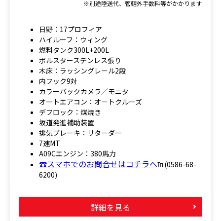
※別途陸送代、管轄外手数料等がかかります
日野：17プロフィア
ハイルーフ：ウィング
燃料タンク300L+200L
ボルスターステンレス張り
木床：ラッシングレール2段
内フック9対
カラーバックカメラ／モニタ
オートエアコン：オートクルーズ
デフロック：煤焼き
坂道発進補助装置
排気ブレーキ：リターダー
7速MT
A09Cエンジン：380馬力
☎スマホでのお問合せはコチラへ
℡(0586-68-
6200)
詳細を見る