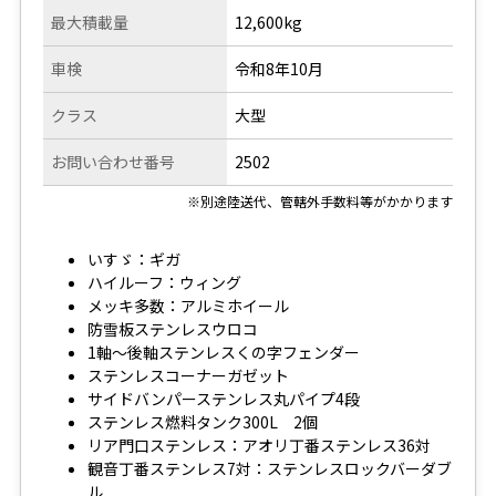
最大積載量
12,600kg
車検
令和8年10月
クラス
大型
お問い合わせ番号
2502
※別途陸送代、管轄外手数料等がかかります
いすゞ：ギガ
ハイルーフ：ウィング
メッキ多数：アルミホイール
防雪板ステンレスウロコ
1軸～後軸ステンレスくの字フェンダー
ステンレスコーナーガゼット
サイドバンパーステンレス丸パイプ4段
ステンレス燃料タンク300L 2個
リア門口ステンレス：アオリ丁番ステンレス36対
観音丁番ステンレス7対：ステンレスロックバーダブ
ル