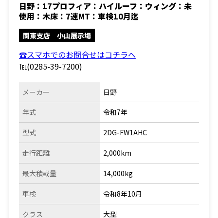
日野：17プロフィア：ハイルーフ：ウィング：未
使用：木床：7速MT：車検10月迄
関東支店 小山展示場
☎スマホでのお問合せはコチラへ
℡(0285-39-7200)
メーカー
日野
年式
令和7年
型式
2DG-FW1AHC
走行距離
2,000km
最大積載量
14,000kg
車検
令和8年10月
クラス
大型