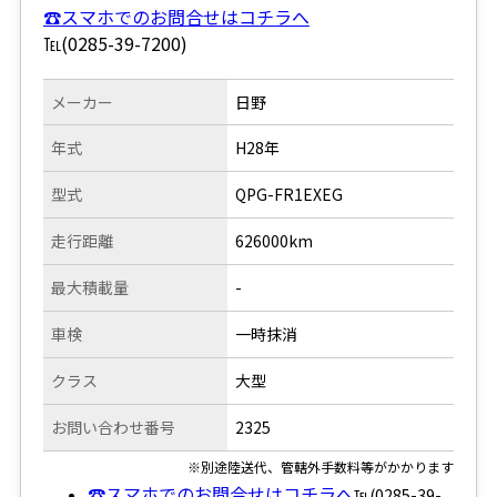
☎スマホでのお問合せはコチラへ
℡(0285-39-7200)
メーカー
日野
年式
H28年
型式
QPG-FR1EXEG
走行距離
626000km
最大積載量
-
車検
一時抹消
クラス
大型
お問い合わせ番号
2325
※別途陸送代、管轄外手数料等がかかります
☎スマホでのお問合せはコチラへ
℡(0285-39-