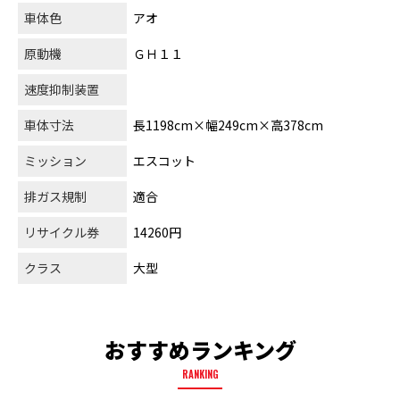
車体色
アオ
原動機
ＧＨ１１
速度抑制装置
車体寸法
長1198cm×幅249cm×高378cm
ミッション
エスコット
排ガス規制
適合
リサイクル券
14260円
クラス
大型
おすすめランキング
RANKING