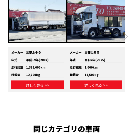
メーカー
三菱ふそう
メーカー
三菱ふそう
メ
年式
平成19年(2007)
年式
令和7年(2025)
年
走行距離
1,388,000km
走行距離
1,000km
走
積載量
12,700kg
積載量
11,500kg
積
詳しく見る >>
詳しく見る >>
同じカテゴリの車両