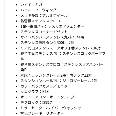
いすゞ：ギガ
ハイルーフ：ウィング
メッキ多数：アルミホイール
防雪板ステンレスウロコ
1軸～後軸ステンレスくの字フェンダー
ステンレスコーナーガゼット
サイドバンパーステンレス丸パイプ4段
ステンレス燃料タンク300L 2個
リア門口ステンレス：アオリ丁番ステンレス36対
観音丁番ステンレス7対：ステンレスロックバーダブ
ル
観音扉ステンレスウロコ：ステンレスリアバンパー
角R
木床：ラッシングレール2段：内フック11対
スタンションホール1対：ジョロダーレール4列
カラーバックカメラ／モニタ
タコグラフ：ETC
オートエアコン：オートクルーズ
デフロック：煤焼き
ミラーヒーター/ワイパー/ウォッシャー
排気ブレーキ：リターダー