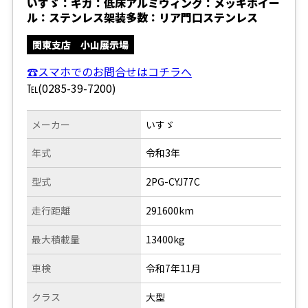
いすゞ：ギガ：低床アルミウィング：メッキホイー
ル：ステンレス架装多数：リア門口ステンレス
関東支店 小山展示場
☎スマホでのお問合せはコチラへ
℡(0285-39-7200)
メーカー
いすゞ
年式
令和3年
型式
2PG-CYJ77C
走行距離
291600km
最大積載量
13400kg
車検
令和7年11月
クラス
大型