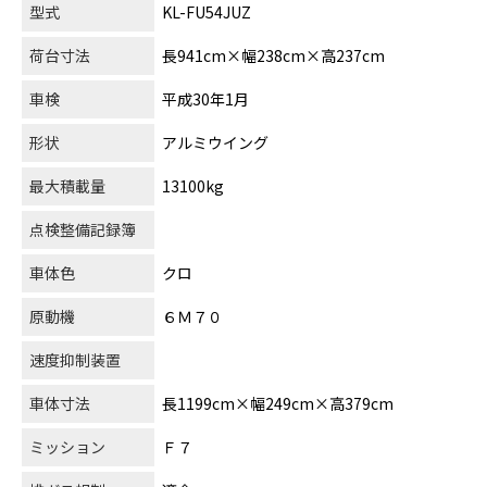
型式
KL-FU54JUZ
荷台寸法
長941cm×幅238cm×高237cm
車検
平成30年1月
形状
アルミウイング
最大積載量
13100kg
点検整備記録簿
車体色
クロ
原動機
６Ｍ７０
速度抑制装置
車体寸法
長1199cm×幅249cm×高379cm
ミッション
Ｆ７