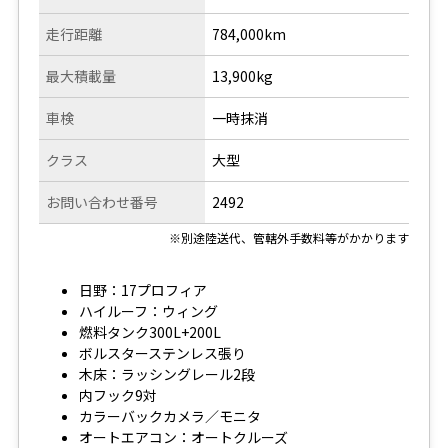
走行距離
784,000km
最大積載量
13,900kg
車検
一時抹消
クラス
大型
お問い合わせ番号
2492
※別途陸送代、管轄外手数料等がかかります
日野：17プロフィア
ハイルーフ：ウィング
燃料タンク300L+200L
ボルスターステンレス張り
木床：ラッシングレール2段
内フック9対
カラーバックカメラ／モニタ
オートエアコン：オートクルーズ