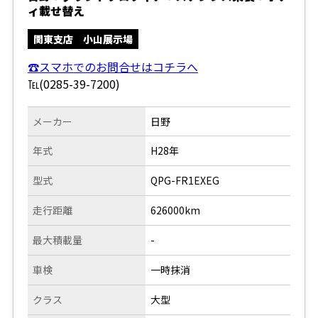
ィ載せ替え
関東支店 小山展示場
☎スマホでのお問合せはコチラへ
℡(0285-39-7200)
メーカー
日野
年式
H28年
型式
QPG-FR1EXEG
走行距離
626000km
最大積載量
-
車検
一時抹消
クラス
大型