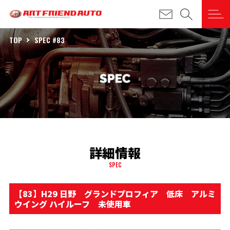
TOP
SPEC #83
詳細情報
SPEC
【83】H29 日野 グランドプロフィア 低床 アルミ
ウイング ハイルーフ 未使用車