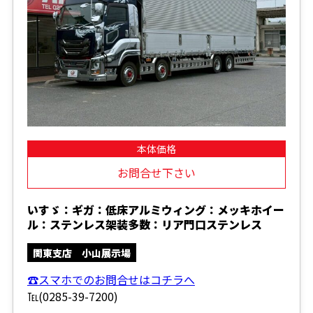
本体価格
お問合せ下さい
いすゞ：ギガ：低床アルミウィング：メッキホイー
ル：ステンレス架装多数：リア門口ステンレス
関東支店 小山展示場
☎スマホでのお問合せはコチラへ
℡(0285-39-7200)