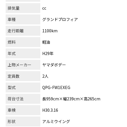
排気量
cc
車種
グランドプロフィア
走行距離
1100km
燃料
軽油
年式
H29年
上物メーカー
ヤマダボデー
定員数
2人
型式
QPG-FW1EXEG
荷台寸法
長959cm×幅239cm×高265cm
車検
H30.3.16
形状
アルミウイング