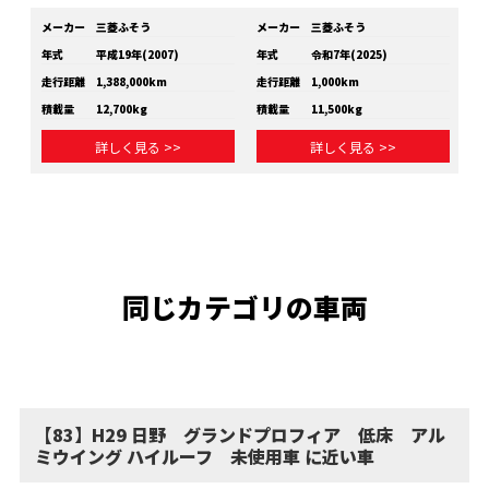
メーカー
三菱ふそう
メーカー
三菱ふそう
メ
年式
平成19年(2007)
年式
令和7年(2025)
年
走行距離
1,388,000km
走行距離
1,000km
走
積載量
12,700kg
積載量
11,500kg
積
詳しく見る >>
詳しく見る >>
同じカテゴリの車両
【83】H29 日野 グランドプロフィア 低床 アル
ミウイング ハイルーフ 未使用車 に近い車