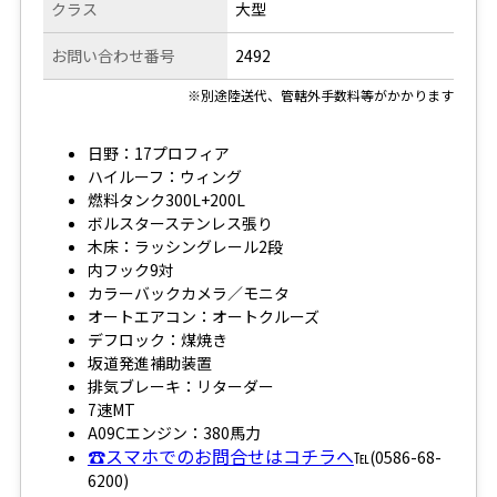
クラス
大型
お問い合わせ番号
2492
※別途陸送代、管轄外手数料等がかかります
日野：17プロフィア
ハイルーフ：ウィング
燃料タンク300L+200L
ボルスターステンレス張り
木床：ラッシングレール2段
内フック9対
カラーバックカメラ／モニタ
オートエアコン：オートクルーズ
デフロック：煤焼き
坂道発進補助装置
排気ブレーキ：リターダー
7速MT
A09Cエンジン：380馬力
☎スマホでのお問合せはコチラへ
℡(0586-68-
6200)