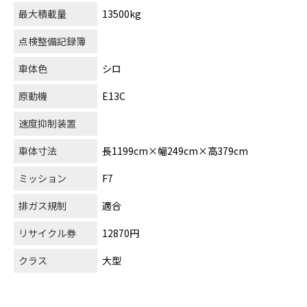
最大積載量
13500kg
点検整備記録簿
車体色
シロ
原動機
E13C
速度抑制装置
車体寸法
長1199cm×幅249cm×高379cm
ミッション
F7
排ガス規制
適合
リサイクル券
12870円
クラス
大型